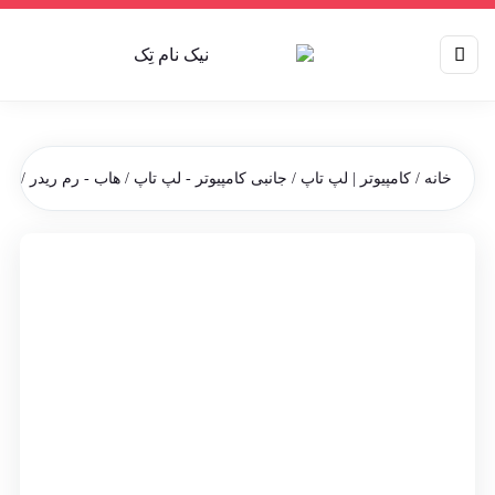
خانه
/
کامپیوتر | لپ تاپ
/
جانبی کامپیوتر - لپ تاپ
/
هاب - رم ریدر
/ هاب 4 پورت USB3.0 مچر 