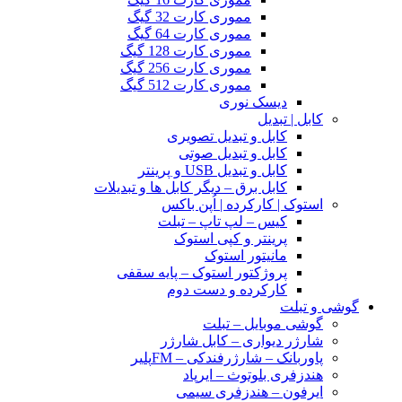
مموری کارت 32 گیگ
مموری کارت 64 گیگ
مموری کارت 128 گیگ
مموری کارت 256 گیگ
مموری کارت 512 گیگ
دیسک نوری
کابل | تبدیل
کابل و تبدیل تصویری
کابل و تبدیل صوتی
کابل و تبدیل USB و پرینتر
کابل برق – دیگر کابل ها و تبدیلات
استوک | کارکرده | اُپن باکس
کیس – لپ تاپ – تبلت
پرینتر و کپی استوک
مانیتور استوک
پروژکتور استوک – پایه سقفی
کارکرده و دست دوم
گوشی و تبلت
گوشی موبایل – تبلت
شارژر دیواری – کابل شارژر
پاوربانک – شارژرفندکی – FMپلیر
هندزفری بلوتوث – ایرپاد
ایرفون – هندزفری سیمی