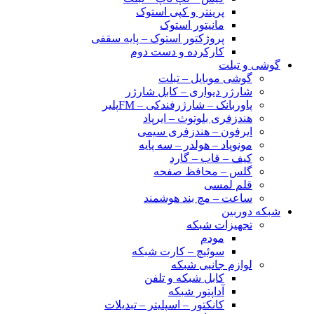
پرینتر و کپی استوک
مانیتور استوک
پروژکتور استوک – پایه سقفی
کارکرده و دست دوم
گوشی و تبلت
گوشی موبایل – تبلت
شارژر دیواری – کابل شارژر
پاوربانک – شارژرفندکی – FMپلیر
هندزفری بلوتوث – ایرپاد
ایرفون – هندزفری سیمی
مونوپاد – هولدر – سه پایه
کیف – قاب – گارد
گلس – محافظ صفحه
قلم لمسی
ساعت – مچ بند هوشمند
شبکه دوربین
تجهیزات شبکه
مودم
سوئیچ – کارت شبکه
لوازم جانبی شبکه
کابل شبکه و تلفن
آداپتور شبکه
کانکتور – اسپلیتر – تبدیلات