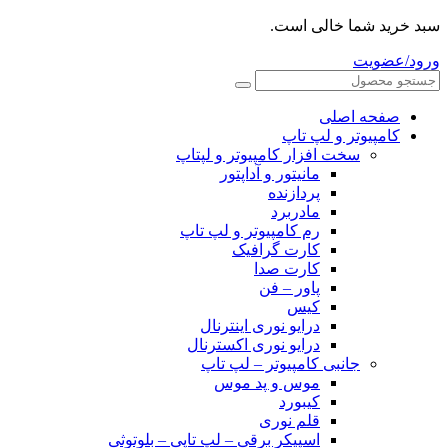
سبد خرید شما خالی است.
ورود/عضویت
صفحه اصلی
کامپیوتر و‌‌‌‌‌ لپ تاپ
سخت افزار کامپیوتر و لپتاپ
مانیتور و آداپتور
پردازنده
مادربرد
رم کامپیوتر و لپ تاپ
کارت گرافیک
کارت صدا
پاور – فن
کیس
درایو نوری اینترنال
درایو نوری اکسترنال
جانبی کامپیوتر – لپ تاپ
موس و پد موس
کیبورد
قلم نوری
اسپیکر برقی – لپ تاپی – بلوتوثی