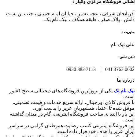
نشانی فروشگاه مرکزی وانبار :
آذربایجان شرقی ، عجب شیر ، خیابان امام خمینی ، جنب بن بست
دانش ، پلاک صفر ، طبقه همکف ، نیکــ نام تِکــ
مدیریت :
علی نیک نام
تلفن تماس :
0602 3763 041 | 7113 382 0930
درباره ما
نیک نام تِک
یکی از بروزترین فروشگاه های دیجیتالی سطح کشور
است.
با فروش کالای اورجینال، ارائه سریع خدمات و قیمت تضمینی،
موفق شده تا اعتماد همشهریان عزیز را بدست آورد.
این بار با ایده ی ساخت فروشگاه اینترنتی، گام در میدان گذاشته
است.
این فروشگاه اینترنتی کسب رضایت هموطنان گرامی در سراسر
ایران عزیز را هدف خود قرار داده است.