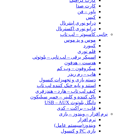
کارت گرافیک
کارت صدا
پاور – فن
کیس
درایو نوری اینترنال
درایو نوری اکسترنال
جانبی کامپیوتر – لپ تاپ
موس و پد موس
کیبورد
قلم نوری
اسپیکر برقی – لپ تاپی – بلوتوثی
هدست – هدفون
میکروفون – وب کم
هاب – رم ریدر
دسته بازی و تجهیزات کنسول
استند و پایه خنک کننده لپ تاپ
کیف لپ تاپ – هارد – هندزفری
پاک کننده و کلینر – خمیر سیلیکون
دانگل بلوتوث USB – AUX
قاب – براکت – کدی
نرم افزار – ویندوز – بازی
نرم افزار
ویندوز(سیستم عامل)
بازی PC و کنسول