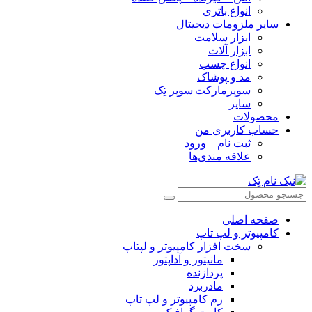
انواع باتری
سایر ملزومات دیجیتال
ابزار سلامت
ابزار آلات
انواع چسب
مد و پوشاک
سوپرمارکت|سوپر تِک
سایر
محصولات
حساب کاربری من
ثبت نام _ ورود
علاقه مندی‌ها
صفحه اصلی
کامپیوتر و‌‌‌‌‌ لپ تاپ
سخت افزار کامپیوتر و لپتاپ
مانیتور و آداپتور
پردازنده
مادربرد
رم کامپیوتر و لپ تاپ