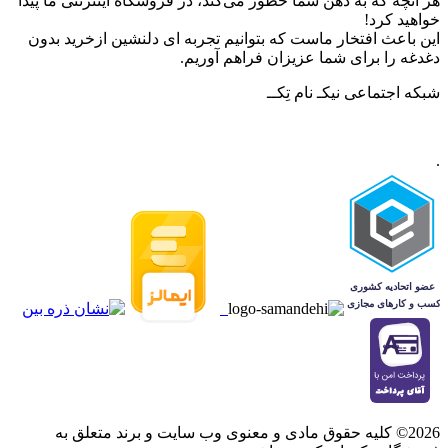
هر آنچه که به ذهن شما خطور می‌کند، در فروشگاه اینترنتی ما پیدا
خواهید کرد!
این باعث افتخار ماست که بتوانیم تجربه ای دلنشین ازخرید بدون
دغدغه را برای شما عزیزان فراهم آوریم.
شبکه‌ اجتماعی نیکـ نام تِکــ
.
2026© کلیه حقوق مادی و معنوی وب سایت و برند متعلق به