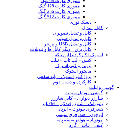
مموری کارت 64 گیگ
مموری کارت 128 گیگ
مموری کارت 256 گیگ
مموری کارت 512 گیگ
دیسک نوری
کابل | تبدیل
کابل و تبدیل تصویری
کابل و تبدیل صوتی
کابل و تبدیل USB و پرینتر
کابل برق – دیگر کابل ها و تبدیلات
استوک | کارکرده | اُپن باکس
کیس – لپ تاپ – تبلت
پرینتر و کپی استوک
مانیتور استوک
پروژکتور استوک – پایه سقفی
کارکرده و دست دوم
گوشی و تبلت
گوشی موبایل – تبلت
شارژر دیواری – کابل شارژر
پاوربانک – شارژرفندکی – FMپلیر
هندزفری بلوتوث – ایرپاد
ایرفون – هندزفری سیمی
مونوپاد – هولدر – سه پایه
کیف – قاب – گارد