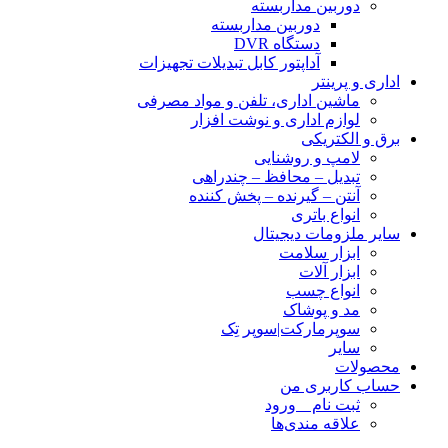
دوربین مداربسته
دوربین مداربسته
دستگاه DVR
آداپتور کابل تبدیلات تجهیزات
اداری و پرینتر
ماشین اداری، تلفن و مواد مصرفی
لوازم اداری و نوشت افزار
برق و الکتریکی
لامپ و روشنایی
تبدیل – محافظ – چندراهی
آنتن – گیرنده – پخش کننده
انواع باتری
سایر ملزومات دیجیتال
ابزار سلامت
ابزار آلات
انواع چسب
مد و پوشاک
سوپرمارکت|سوپر تِک
سایر
محصولات
حساب کاربری من
ثبت نام _ ورود
علاقه مندی‌ها