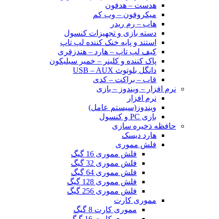
هدست – هدفون
میکروفون – وب کم
هاب – رم ریدر
دسته بازی و تجهیزات کنسول
استند و پایه خنک کننده لپ تاپ
کیف لپ تاپ – هارد – هندزفری
پاک کننده و کلینر – خمیر سیلیکون
دانگل بلوتوث USB – AUX
قاب – براکت – کدی
نرم افزار – ویندوز – بازی
نرم افزار
ویندوز(سیستم عامل)
بازی PC و کنسول
حافظه ذخیره سازی
هارد دیسک
فلش مموری
فلش مموری 16 گیگ
فلش مموری 32 گیگ
فلش مموری 64 گیگ
فلش مموری 128 گیگ
فلش مموری 256 گیگ
مموری کارت
مموری کارت 8 گیگ
مموری کارت 16 گیگ