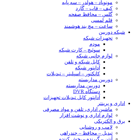
مونوپاد – هولدر – سه پایه
کیف – قاب – گارد
گلس – محافظ صفحه
قلم لمسی
ساعت – مچ بند هوشمند
شبکه دوربین
تجهیزات شبکه
مودم
سوئیچ – کارت شبکه
لوازم جانبی شبکه
کابل شبکه و تلفن
آداپتور شبکه
کانکتور – اسپلیتر – تبدیلات
دوربین مداربسته
دوربین مداربسته
دستگاه DVR
آداپتور کابل تبدیلات تجهیزات
اداری و پرینتر
ماشین اداری، تلفن و مواد مصرفی
لوازم اداری و نوشت افزار
برق و الکتریکی
لامپ و روشنایی
تبدیل – محافظ – چندراهی
آنتن – گیرنده – پخش کننده