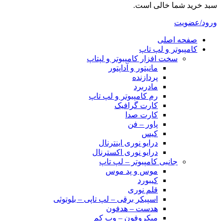
سبد خرید شما خالی است.
ورود/عضویت
صفحه اصلی
کامپیوتر و‌‌‌‌‌ لپ تاپ
سخت افزار کامپیوتر و لپتاپ
مانیتور و آداپتور
پردازنده
مادربرد
رم کامپیوتر و لپ تاپ
کارت گرافیک
کارت صدا
پاور – فن
کیس
درایو نوری اینترنال
درایو نوری اکسترنال
جانبی کامپیوتر – لپ تاپ
موس و پد موس
کیبورد
قلم نوری
اسپیکر برقی – لپ تاپی – بلوتوثی
هدست – هدفون
میکروفون – وب کم