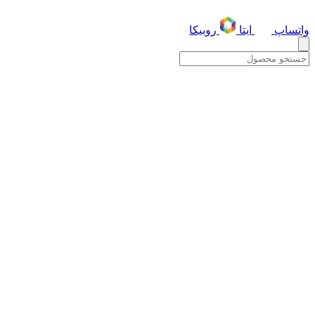
واتساپ
ایتا
روبیکا