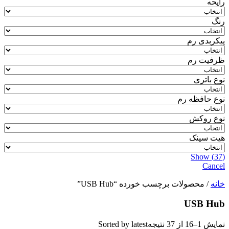
رایحه
رنگ
پیکربدی رم
ظرفیت رم
نوع باتری
نوع حافظه رم
نوع روکش
هیت سینک
Show
(
37
)
Cancel
خانه
/ محصولات برچسب خورده “USB Hub”
USB Hub
نمایش 1–16 از 37 نتیجه
Sorted by latest