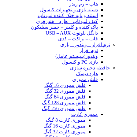
هاب – رم ریدر
دسته بازی و تجهیزات کنسول
استند و پایه خنک کننده لپ تاپ
کیف لپ تاپ – هارد – هندزفری
پاک کننده و کلینر – خمیر سیلیکون
دانگل بلوتوث USB – AUX
قاب – براکت – کدی
نرم افزار – ویندوز – بازی
نرم افزار
ویندوز(سیستم عامل)
بازی PC و کنسول
حافظه ذخیره سازی
هارد دیسک
فلش مموری
فلش مموری 16 گیگ
فلش مموری 32 گیگ
فلش مموری 64 گیگ
فلش مموری 128 گیگ
فلش مموری 256 گیگ
مموری کارت
مموری کارت 8 گیگ
مموری کارت 16 گیگ
مموری کارت 32 گیگ