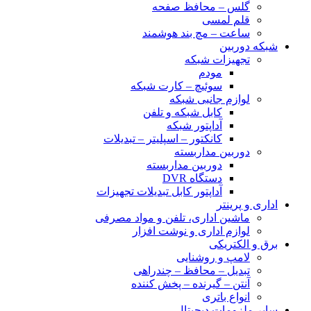
گلس – محافظ صفحه
قلم لمسی
ساعت – مچ بند هوشمند
شبکه دوربین
تجهیزات شبکه
مودم
سوئیچ – کارت شبکه
لوازم جانبی شبکه
کابل شبکه و تلفن
آداپتور شبکه
کانکتور – اسپلیتر – تبدیلات
دوربین مداربسته
دوربین مداربسته
دستگاه DVR
آداپتور کابل تبدیلات تجهیزات
اداری و پرینتر
ماشین اداری، تلفن و مواد مصرفی
لوازم اداری و نوشت افزار
برق و الکتریکی
لامپ و روشنایی
تبدیل – محافظ – چندراهی
آنتن – گیرنده – پخش کننده
انواع باتری
سایر ملزومات دیجیتال