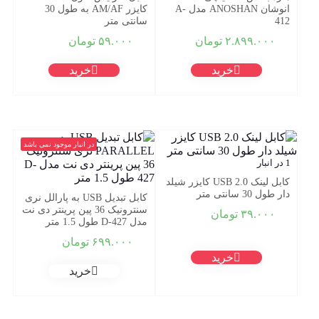
انوشان ANOSHAN مدل A-
کایزر AM/AF به طول 30
412
سانتی متر
۲.۸۹۹.۰۰۰
تومان
۵۹.۰۰۰
تومان
خرید
خرید
در انبار موجود نمی باشد
1 در انبار
کابل لینک USB 2.0 کایزر شیلد
دار طول 30 سانتی متر
کابل تبدیل USB به پارالل نری
سنترونیک 36 پین پرینتر دی نت
۳۹.۰۰۰
تومان
مدل D-427 طول 1.5 متر
۶۹۹.۰۰۰
تومان
خرید
خرید