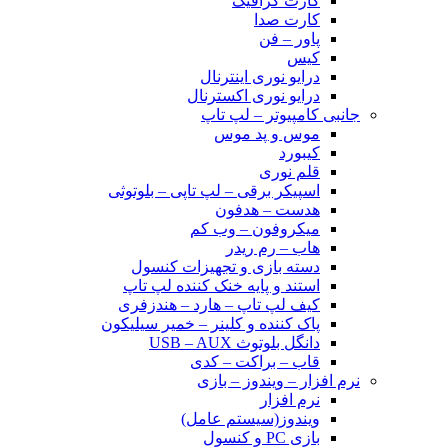
کارت گرافیک
کارت صدا
پاور – فن
کیس
درایو نوری اینترنال
درایو نوری اکسترنال
جانبی کامپیوتر – لپ تاپ
موس و پد موس
کیبورد
قلم نوری
اسپیکر برقی – لپ تاپی – بلوتوثی
هدست – هدفون
میکروفون – وب کم
هاب – رم ریدر
دسته بازی و تجهیزات کنسول
استند و پایه خنک کننده لپ تاپ
کیف لپ تاپ – هارد – هندزفری
پاک کننده و کلینر – خمیر سیلیکون
دانگل بلوتوث USB – AUX
قاب – براکت – کدی
نرم افزار – ویندوز – بازی
نرم افزار
ویندوز(سیستم عامل)
بازی PC و کنسول