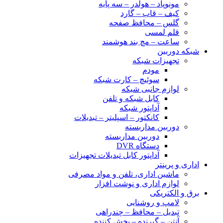
مونوپاد – هولدر – سه پایه
کیف – قاب – گارد
گلس – محافظ صفحه
قلم لمسی
ساعت – مچ بند هوشمند
شبکه دوربین
تجهیزات شبکه
مودم
سوئیچ – کارت شبکه
لوازم جانبی شبکه
کابل شبکه و تلفن
آداپتور شبکه
کانکتور – اسپلیتر – تبدیلات
دوربین مداربسته
دوربین مداربسته
دستگاه DVR
آداپتور کابل تبدیلات تجهیزات
اداری و پرینتر
ماشین اداری، تلفن و مواد مصرفی
لوازم اداری و نوشت افزار
برق و الکتریکی
لامپ و روشنایی
تبدیل – محافظ – چندراهی
آنتن – گیرنده – پخش کننده