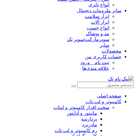
انواع باتری
سایر ملزومات دیجیتال
ابزار سلامت
ابزار آلات
انواع چسب
مد و پوشاک
سوپرمارکت|سوپر تِک
سایر
محصولات
حساب کاربری من
ثبت نام _ ورود
علاقه مندی‌ها
صفحه اصلی
کامپیوتر و‌‌‌‌‌ لپ تاپ
سخت افزار کامپیوتر و لپتاپ
مانیتور و آداپتور
پردازنده
مادربرد
رم کامپیوتر و لپ تاپ