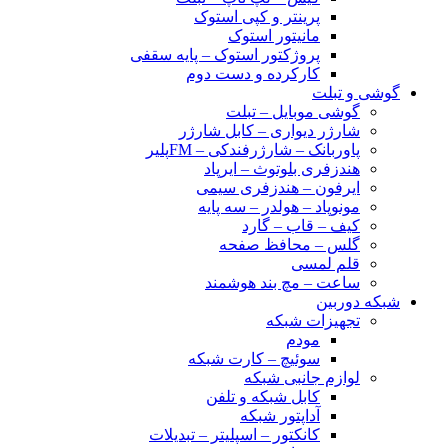
پرینتر و کپی استوک
مانیتور استوک
پروژکتور استوک – پایه سقفی
کارکرده و دست دوم
گوشی و تبلت
گوشی موبایل – تبلت
شارژر دیواری – کابل شارژر
پاوربانک – شارژرفندکی – FMپلیر
هندزفری بلوتوث – ایرپاد
ایرفون – هندزفری سیمی
مونوپاد – هولدر – سه پایه
کیف – قاب – گارد
گلس – محافظ صفحه
قلم لمسی
ساعت – مچ بند هوشمند
شبکه دوربین
تجهیزات شبکه
مودم
سوئیچ – کارت شبکه
لوازم جانبی شبکه
کابل شبکه و تلفن
آداپتور شبکه
کانکتور – اسپلیتر – تبدیلات