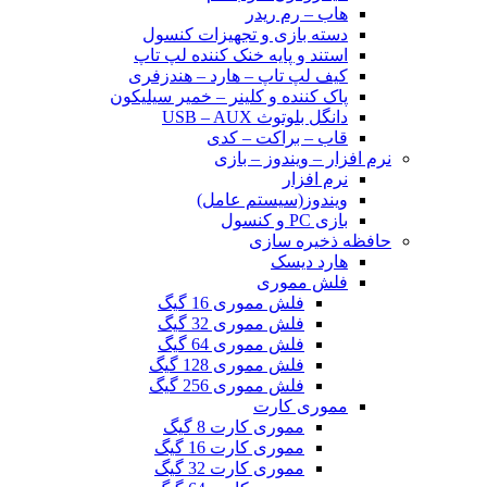
هاب – رم ریدر
دسته بازی و تجهیزات کنسول
استند و پایه خنک کننده لپ تاپ
کیف لپ تاپ – هارد – هندزفری
پاک کننده و کلینر – خمیر سیلیکون
دانگل بلوتوث USB – AUX
قاب – براکت – کدی
نرم افزار – ویندوز – بازی
نرم افزار
ویندوز(سیستم عامل)
بازی PC و کنسول
حافظه ذخیره سازی
هارد دیسک
فلش مموری
فلش مموری 16 گیگ
فلش مموری 32 گیگ
فلش مموری 64 گیگ
فلش مموری 128 گیگ
فلش مموری 256 گیگ
مموری کارت
مموری کارت 8 گیگ
مموری کارت 16 گیگ
مموری کارت 32 گیگ