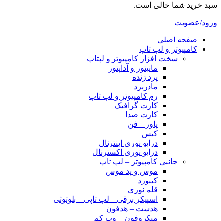
سبد خرید شما خالی است.
ورود/عضویت
صفحه اصلی
کامپیوتر و‌‌‌‌‌ لپ تاپ
سخت افزار کامپیوتر و لپتاپ
مانیتور و آداپتور
پردازنده
مادربرد
رم کامپیوتر و لپ تاپ
کارت گرافیک
کارت صدا
پاور – فن
کیس
درایو نوری اینترنال
درایو نوری اکسترنال
جانبی کامپیوتر – لپ تاپ
موس و پد موس
کیبورد
قلم نوری
اسپیکر برقی – لپ تاپی – بلوتوثی
هدست – هدفون
میکروفون – وب کم