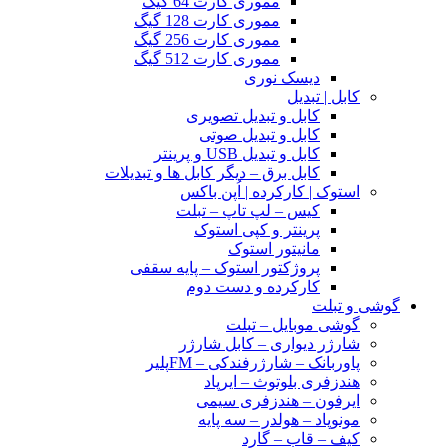
مموری کارت 64 گیگ
مموری کارت 128 گیگ
مموری کارت 256 گیگ
مموری کارت 512 گیگ
دیسک نوری
کابل | تبدیل
کابل و تبدیل تصویری
کابل و تبدیل صوتی
کابل و تبدیل USB و پرینتر
کابل برق – دیگر کابل ها و تبدیلات
استوک | کارکرده | اُپن باکس
کیس – لپ تاپ – تبلت
پرینتر و کپی استوک
مانیتور استوک
پروژکتور استوک – پایه سقفی
کارکرده و دست دوم
گوشی و تبلت
گوشی موبایل – تبلت
شارژر دیواری – کابل شارژر
پاوربانک – شارژرفندکی – FMپلیر
هندزفری بلوتوث – ایرپاد
ایرفون – هندزفری سیمی
مونوپاد – هولدر – سه پایه
کیف – قاب – گارد