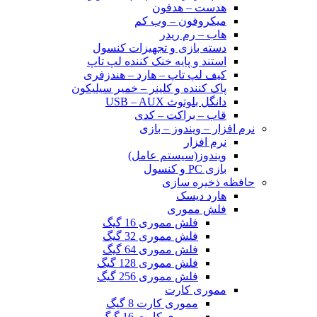
هدست – هدفون
میکروفون – وب کم
هاب – رم ریدر
دسته بازی و تجهیزات کنسول
استند و پایه خنک کننده لپ تاپ
کیف لپ تاپ – هارد – هندزفری
پاک کننده و کلینر – خمیر سیلیکون
دانگل بلوتوث USB – AUX
قاب – براکت – کدی
نرم افزار – ویندوز – بازی
نرم افزار
ویندوز(سیستم عامل)
بازی PC و کنسول
حافظه ذخیره سازی
هارد دیسک
فلش مموری
فلش مموری 16 گیگ
فلش مموری 32 گیگ
فلش مموری 64 گیگ
فلش مموری 128 گیگ
فلش مموری 256 گیگ
مموری کارت
مموری کارت 8 گیگ
مموری کارت 16 گیگ