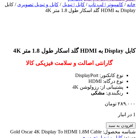
خانه
/
کامپیوتر | لپ تاپ
/
کابل | تبدیل
/
کابل و تبدیل تصویری
/ کابل
Display به HDMI گلد اسکار طول 1.8 متر 4K
کابل Display به HDMI گلد اسکار طول 1.8 متر 4K
گارانتی اصالت و سلامت فیزیکی کالا
نوع کانکتور: DisplayPort
نوع درگاه: HDMI
پشتیبانی از: رزولوشن 4K
رنگبندی:
مشکی
۲۸۹.۰۰۰
تومان
1 در انبار
افزودن به سبد
شناسه محصول:
Gold Oscar 4K Display To HDMI 1.8M Cable
دسته:
کابل و تبدیل تصویری