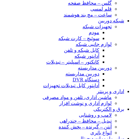
گلس – محافظ صفحه
قلم لمسی
ساعت – مچ بند هوشمند
شبکه دوربین
تجهیزات شبکه
مودم
سوئیچ – کارت شبکه
لوازم جانبی شبکه
کابل شبکه و تلفن
آداپتور شبکه
کانکتور – اسپلیتر – تبدیلات
دوربین مداربسته
دوربین مداربسته
دستگاه DVR
آداپتور کابل تبدیلات تجهیزات
اداری و پرینتر
ماشین اداری، تلفن و مواد مصرفی
لوازم اداری و نوشت افزار
برق و الکتریکی
لامپ و روشنایی
تبدیل – محافظ – چندراهی
آنتن – گیرنده – پخش کننده
انواع باتری
سایر ملزومات دیجیتال