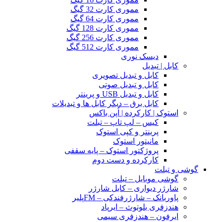
مموری کارت 32 گیگ
مموری کارت 64 گیگ
مموری کارت 128 گیگ
مموری کارت 256 گیگ
مموری کارت 512 گیگ
دیسک نوری
کابل | تبدیل
کابل و تبدیل تصویری
کابل و تبدیل صوتی
کابل و تبدیل USB و پرینتر
کابل برق – دیگر کابل ها و تبدیلات
استوک | کارکرده | اُپن باکس
کیس – لپ تاپ – تبلت
پرینتر و کپی استوک
مانیتور استوک
پروژکتور استوک – پایه سقفی
کارکرده و دست دوم
گوشی و تبلت
گوشی موبایل – تبلت
شارژر دیواری – کابل شارژر
پاوربانک – شارژرفندکی – FMپلیر
هندزفری بلوتوث – ایرپاد
ایرفون – هندزفری سیمی