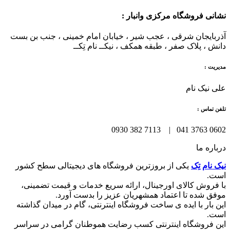
نشانی فروشگاه مرکزی وانبار :
آذربایجان شرقی ، عجب شیر ، خیابان امام خمینی ، جنب بن بست
دانش ، پلاک صفر ، طبقه همکف ، نیکــ نام تِکــ
مدیریت :
علی نیک نام
تلفن تماس :
0602 3763 041 | 7113 382 0930
درباره ما
نیک نام تِک
یکی از بروزترین فروشگاه های دیجیتالی سطح کشور
است.
با فروش کالای اورجینال، ارائه سریع خدمات و قیمت تضمینی،
موفق شده تا اعتماد همشهریان عزیز را بدست آورد.
این بار با ایده ی ساخت فروشگاه اینترنتی، گام در میدان گذاشته
است.
این فروشگاه اینترنتی کسب رضایت هموطنان گرامی در سراسر