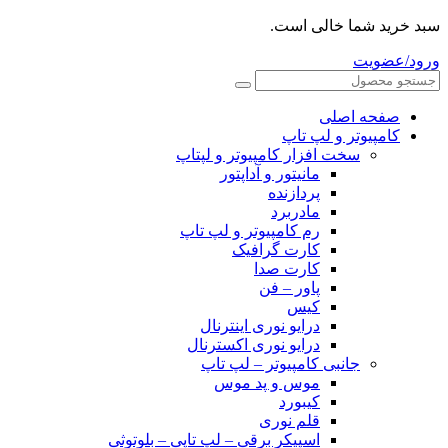
سبد خرید شما خالی است.
ورود/عضویت
صفحه اصلی
کامپیوتر و‌‌‌‌‌ لپ تاپ
سخت افزار کامپیوتر و لپتاپ
مانیتور و آداپتور
پردازنده
مادربرد
رم کامپیوتر و لپ تاپ
کارت گرافیک
کارت صدا
پاور – فن
کیس
درایو نوری اینترنال
درایو نوری اکسترنال
جانبی کامپیوتر – لپ تاپ
موس و پد موس
کیبورد
قلم نوری
اسپیکر برقی – لپ تاپی – بلوتوثی