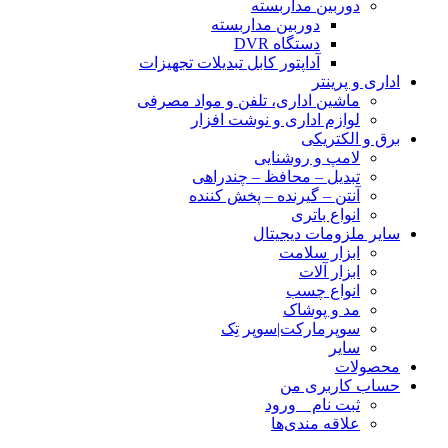
دوربین مداربسته
دوربین مداربسته
دستگاه DVR
آداپتور کابل تبدیلات تجهیزات
اداری و پرینتر
ماشین اداری، تلفن و مواد مصرفی
لوازم اداری و نوشت افزار
برق و الکتریکی
لامپ و روشنایی
تبدیل – محافظ – چندراهی
آنتن – گیرنده – پخش کننده
انواع باتری
سایر ملزومات دیجیتال
ابزار سلامت
ابزار آلات
انواع چسب
مد و پوشاک
سوپرمارکت|سوپر تِک
سایر
محصولات
حساب کاربری من
ثبت نام _ ورود
علاقه مندی‌ها