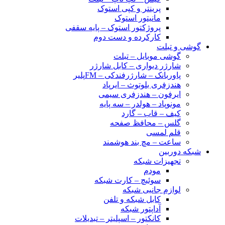
پرینتر و کپی استوک
مانیتور استوک
پروژکتور استوک – پایه سقفی
کارکرده و دست دوم
گوشی و تبلت
گوشی موبایل – تبلت
شارژر دیواری – کابل شارژر
پاوربانک – شارژرفندکی – FMپلیر
هندزفری بلوتوث – ایرپاد
ایرفون – هندزفری سیمی
مونوپاد – هولدر – سه پایه
کیف – قاب – گارد
گلس – محافظ صفحه
قلم لمسی
ساعت – مچ بند هوشمند
شبکه دوربین
تجهیزات شبکه
مودم
سوئیچ – کارت شبکه
لوازم جانبی شبکه
کابل شبکه و تلفن
آداپتور شبکه
کانکتور – اسپلیتر – تبدیلات