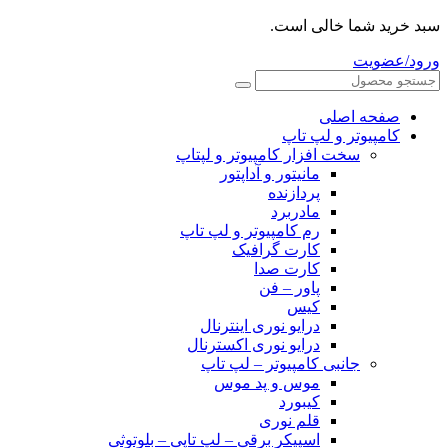
سبد خرید شما خالی است.
ورود/عضویت
صفحه اصلی
کامپیوتر و‌‌‌‌‌ لپ تاپ
سخت افزار کامپیوتر و لپتاپ
مانیتور و آداپتور
پردازنده
مادربرد
رم کامپیوتر و لپ تاپ
کارت گرافیک
کارت صدا
پاور – فن
کیس
درایو نوری اینترنال
درایو نوری اکسترنال
جانبی کامپیوتر – لپ تاپ
موس و پد موس
کیبورد
قلم نوری
اسپیکر برقی – لپ تاپی – بلوتوثی