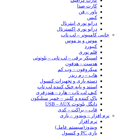
کارت گرافیک
کارت صدا
پاور – فن
کیس
درایو نوری اینترنال
درایو نوری اکسترنال
جانبی کامپیوتر – لپ تاپ
موس و پد موس
کیبورد
قلم نوری
اسپیکر برقی – لپ تاپی – بلوتوثی
هدست – هدفون
میکروفون – وب کم
هاب – رم ریدر
دسته بازی و تجهیزات کنسول
استند و پایه خنک کننده لپ تاپ
کیف لپ تاپ – هارد – هندزفری
پاک کننده و کلینر – خمیر سیلیکون
دانگل بلوتوث USB – AUX
قاب – براکت – کدی
نرم افزار – ویندوز – بازی
نرم افزار
ویندوز(سیستم عامل)
بازی PC و کنسول