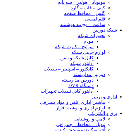
مونوپاد – هولدر – سه پایه
کیف – قاب – گارد
گلس – محافظ صفحه
قلم لمسی
ساعت – مچ بند هوشمند
شبکه دوربین
تجهیزات شبکه
مودم
سوئیچ – کارت شبکه
لوازم جانبی شبکه
کابل شبکه و تلفن
آداپتور شبکه
کانکتور – اسپلیتر – تبدیلات
دوربین مداربسته
دوربین مداربسته
دستگاه DVR
آداپتور کابل تبدیلات تجهیزات
اداری و پرینتر
ماشین اداری، تلفن و مواد مصرفی
لوازم اداری و نوشت افزار
برق و الکتریکی
لامپ و روشنایی
تبدیل – محافظ – چندراهی
آنتن – گیرنده – پخش کننده