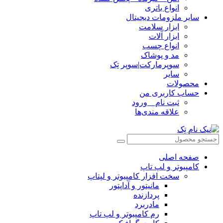
انواع باتری
سایر ملزومات دیجیتال
ابزار سلامت
ابزار آلات
انواع چسب
مد و پوشاک
سوپرمارکت|سوپر تِک
سایر
محصولات
حساب کاربری من
ثبت نام _ ورود
علاقه مندی‌ها
صفحه اصلی
کامپیوتر و‌‌‌‌‌ لپ تاپ
سخت افزار کامپیوتر و لپتاپ
مانیتور و آداپتور
پردازنده
مادربرد
رم کامپیوتر و لپ تاپ