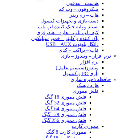
هدست – هدفون
میکروفون – وب کم
هاب – رم ریدر
دسته بازی و تجهیزات کنسول
استند و پایه خنک کننده لپ تاپ
کیف لپ تاپ – هارد – هندزفری
پاک کننده و کلینر – خمیر سیلیکون
دانگل بلوتوث USB – AUX
قاب – براکت – کدی
نرم افزار – ویندوز – بازی
نرم افزار
ویندوز(سیستم عامل)
بازی PC و کنسول
حافظه ذخیره سازی
هارد دیسک
فلش مموری
فلش مموری 16 گیگ
فلش مموری 32 گیگ
فلش مموری 64 گیگ
فلش مموری 128 گیگ
فلش مموری 256 گیگ
مموری کارت
مموری کارت 8 گیگ
مموری کارت 16 گیگ