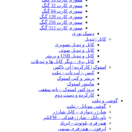
مموری کارت 32 گیگ
مموری کارت 64 گیگ
مموری کارت 128 گیگ
مموری کارت 256 گیگ
مموری کارت 512 گیگ
دیسک نوری
کابل | تبدیل
کابل و تبدیل تصویری
کابل و تبدیل صوتی
کابل و تبدیل USB و پرینتر
کابل برق – دیگر کابل ها و تبدیلات
استوک | کارکرده | اُپن باکس
کیس – لپ تاپ – تبلت
پرینتر و کپی استوک
مانیتور استوک
پروژکتور استوک – پایه سقفی
کارکرده و دست دوم
گوشی و تبلت
گوشی موبایل – تبلت
شارژر دیواری – کابل شارژر
پاوربانک – شارژرفندکی – FMپلیر
هندزفری بلوتوث – ایرپاد
ایرفون – هندزفری سیمی