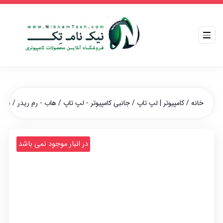
خانه
/
کامپیوتر | لپ تاپ
/
جانبی کامپیوتر - لپ تاپ
/
هاب - رم ریدر
/ هاب 4 پورت USB3.0 مدل 9
در انبار موجود نمی باشد