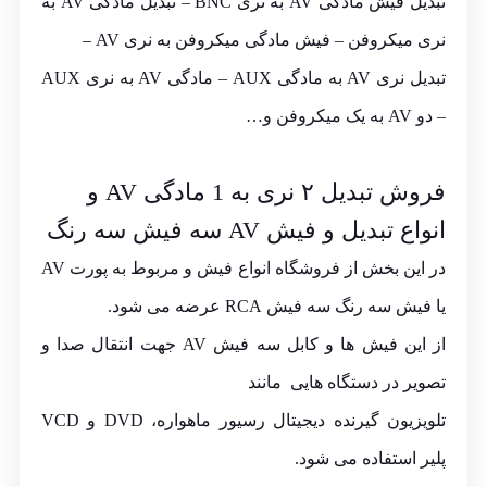
تبدیل فیش مادگی AV به نری BNC – تبدیل مادگی AV به
نری میکروفن – فیش مادگی میکروفن به نری AV –
تبدیل نری AV به مادگی AUX – مادگی AV به نری AUX
– دو AV به یک میکروفن و…
فروش تبدیل ۲ نری به 1 مادگی AV و
انواع تبدیل و فیش
AV
سه فیش سه رنگ
در این بخش از فروشگاه انواع فیش و مربوط به پورت AV
یا فیش سه رنگ سه فیش RCA عرضه می شود.
از این فیش ها و کابل سه فیش AV جهت انتقال صدا و
تصویر در دستگاه هایی مانند
تلویزیون گیرنده دیجیتال رسیور ماهواره، DVD و VCD
پلیر استفاده می شود.