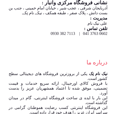
نشانی فروشگاه مرکزی وانبار :
آذربایجان شرقی ، عجب شیر ، خیابان امام خمینی ، جنب بن
بست دانش ، پلاک صفر ، طبقه همکف ، نیکــ نام تِکــ
مدیریت :
علی نیک نام
تلفن تماس :
0602 3763 041 | 7113 382 0930
درباره ما
نیک نام تِک
یکی از بروزترین فروشگاه های دیجیتالی سطح
کشور است.
با فروش کالای اورجینال، ارائه سریع خدمات و قیمت
تضمینی، موفق شده تا اعتماد همشهریان عزیز را بدست
آورد.
این بار با ایده ی ساخت فروشگاه اینترنتی، گام در میدان
گذاشته است.
این فروشگاه اینترنتی کسب رضایت هموطنان گرامی در
سراسر ایران عزیز را هدف خود قرار داده است.