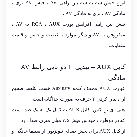
انواع فیش سه به سه بین راهی AV ، فیش AV نری ،
مادگی AV ، نری به مادگی AV ،
فیش بین راهی افزایش پورت RCA ، AUX به AV ،
میکروفن به AV و دیگر موارد با کیفیت و جنس و قیمت
متفاوت.
کابل AUX – تبدیل H دو تایی رابط AV
مادگی
عبارت AUX مخفف کلمه Auxiliary هست .تلفظ صحیح
آن ، بیان کردن ۳ حرف به صورت جداگانه است.
یعنی اِی یو اکس. کابل AUX یه کابل یک به یک صدا است
که در دوطرف خودش فیش ۳.۵ میلی متری صدا دارد.
از کابل AUX برای پخش صدای تلویزیون از سینما خانگی و