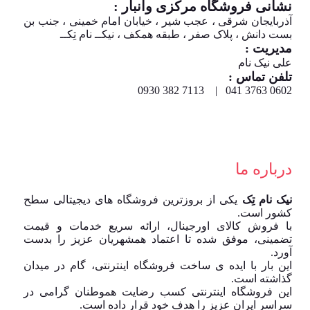
نشانی فروشگاه مرکزی وانبار :
آذربایجان شرقی ، عجب شیر ، خیابان امام خمینی ، جنب بن
بست دانش ، پلاک صفر ، طبقه همکف ، نیکــ نام تِکــ
مدیریت :
علی نیک نام
تلفن تماس :
0602 3763 041 | 7113 382 0930
درباره ما
نیک نام تِک
یکی از بروزترین فروشگاه های دیجیتالی سطح
کشور است.
با فروش کالای اورجینال، ارائه سریع خدمات و قیمت
تضمینی، موفق شده تا اعتماد همشهریان عزیز را بدست
آورد.
این بار با ایده ی ساخت فروشگاه اینترنتی، گام در میدان
گذاشته است.
این فروشگاه اینترنتی کسب رضایت هموطنان گرامی در
سراسر ایران عزیز را هدف خود قرار داده است.