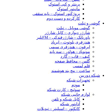
پرینتر و کپی استوک
مانیتور استوک
پروژکتور استوک – پایه سقفی
کارکرده و دست دوم
گوشی و تبلت
گوشی موبایل – تبلت
شارژر دیواری – کابل شارژر
پاوربانک – شارژرفندکی – FMپلیر
هندزفری بلوتوث – ایرپاد
ایرفون – هندزفری سیمی
مونوپاد – هولدر – سه پایه
کیف – قاب – گارد
گلس – محافظ صفحه
قلم لمسی
ساعت – مچ بند هوشمند
شبکه دوربین
تجهیزات شبکه
مودم
سوئیچ – کارت شبکه
لوازم جانبی شبکه
کابل شبکه و تلفن
آداپتور شبکه
کانکتور – اسپلیتر – تبدیلات