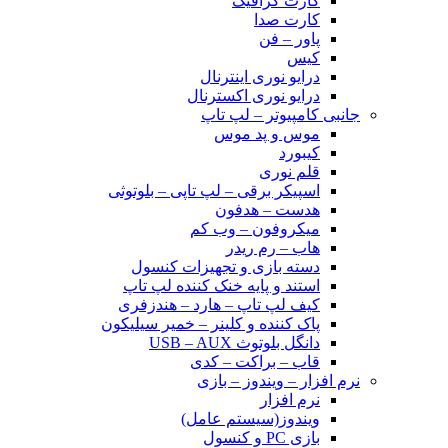
کارت گرافیک
کارت صدا
پاور – فن
کیس
درایو نوری اینترنال
درایو نوری اکسترنال
جانبی کامپیوتر – لپ تاپ
موس و پد موس
کیبورد
قلم نوری
اسپیکر برقی – لپ تاپی – بلوتوثی
هدست – هدفون
میکروفون – وب کم
هاب – رم ریدر
دسته بازی و تجهیزات کنسول
استند و پایه خنک کننده لپ تاپ
کیف لپ تاپ – هارد – هندزفری
پاک کننده و کلینر – خمیر سیلیکون
دانگل بلوتوث USB – AUX
قاب – براکت – کدی
نرم افزار – ویندوز – بازی
نرم افزار
ویندوز(سیستم عامل)
بازی PC و کنسول