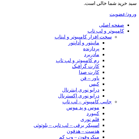
سبد خرید شما خالی است.
ورود/عضویت
صفحه اصلی
کامپیوتر و‌‌‌‌‌ لپ تاپ
سخت افزار کامپیوتر و لپتاپ
مانیتور و آداپتور
پردازنده
مادربرد
رم کامپیوتر و لپ تاپ
کارت گرافیک
کارت صدا
پاور – فن
کیس
درایو نوری اینترنال
درایو نوری اکسترنال
جانبی کامپیوتر – لپ تاپ
موس و پد موس
کیبورد
قلم نوری
اسپیکر برقی – لپ تاپی – بلوتوثی
هدست – هدفون
میکروفون – وب کم