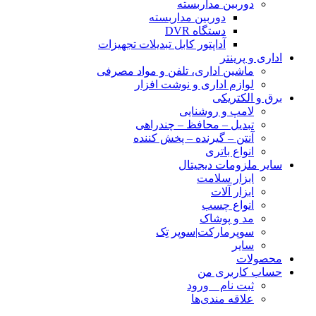
دوربین مداربسته
دوربین مداربسته
دستگاه DVR
آداپتور کابل تبدیلات تجهیزات
اداری و پرینتر
ماشین اداری، تلفن و مواد مصرفی
لوازم اداری و نوشت افزار
برق و الکتریکی
لامپ و روشنایی
تبدیل – محافظ – چندراهی
آنتن – گیرنده – پخش کننده
انواع باتری
سایر ملزومات دیجیتال
ابزار سلامت
ابزار آلات
انواع چسب
مد و پوشاک
سوپرمارکت|سوپر تِک
سایر
محصولات
حساب کاربری من
ثبت نام _ ورود
علاقه مندی‌ها