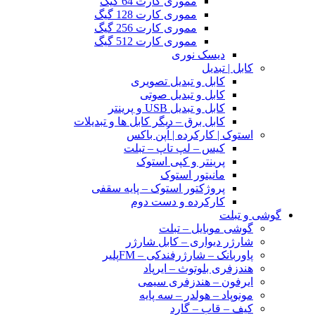
مموری کارت 64 گیگ
مموری کارت 128 گیگ
مموری کارت 256 گیگ
مموری کارت 512 گیگ
دیسک نوری
کابل | تبدیل
کابل و تبدیل تصویری
کابل و تبدیل صوتی
کابل و تبدیل USB و پرینتر
کابل برق – دیگر کابل ها و تبدیلات
استوک | کارکرده | اُپن باکس
کیس – لپ تاپ – تبلت
پرینتر و کپی استوک
مانیتور استوک
پروژکتور استوک – پایه سقفی
کارکرده و دست دوم
گوشی و تبلت
گوشی موبایل – تبلت
شارژر دیواری – کابل شارژر
پاوربانک – شارژرفندکی – FMپلیر
هندزفری بلوتوث – ایرپاد
ایرفون – هندزفری سیمی
مونوپاد – هولدر – سه پایه
کیف – قاب – گارد