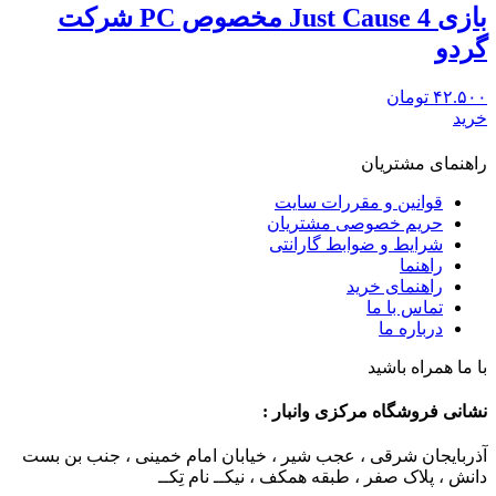
بازی Just Cause 4 مخصوص PC شرکت
گردو
۴۲.۵۰۰
تومان
خرید
راهنمای مشتریان
قوانین و مقررات سایت
حریم خصوصی مشتریان
شرایط و ضوابط گارانتی
راهنما
راهنمای خرید
تماس با ما
درباره ما
با ما همراه باشید
نشانی فروشگاه مرکزی وانبار :
آذربایجان شرقی ، عجب شیر ، خیابان امام خمینی ، جنب بن بست
دانش ، پلاک صفر ، طبقه همکف ، نیکــ نام تِکــ