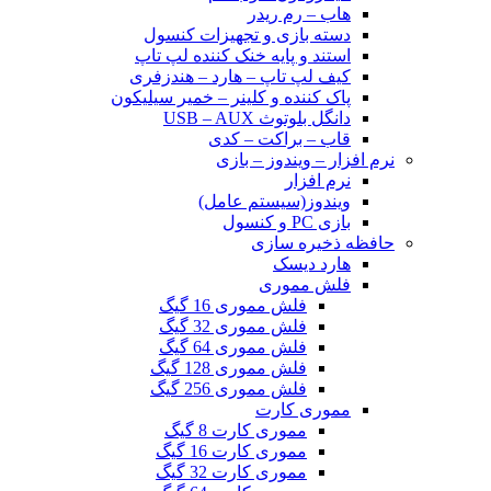
هاب – رم ریدر
دسته بازی و تجهیزات کنسول
استند و پایه خنک کننده لپ تاپ
کیف لپ تاپ – هارد – هندزفری
پاک کننده و کلینر – خمیر سیلیکون
دانگل بلوتوث USB – AUX
قاب – براکت – کدی
نرم افزار – ویندوز – بازی
نرم افزار
ویندوز(سیستم عامل)
بازی PC و کنسول
حافظه ذخیره سازی
هارد دیسک
فلش مموری
فلش مموری 16 گیگ
فلش مموری 32 گیگ
فلش مموری 64 گیگ
فلش مموری 128 گیگ
فلش مموری 256 گیگ
مموری کارت
مموری کارت 8 گیگ
مموری کارت 16 گیگ
مموری کارت 32 گیگ