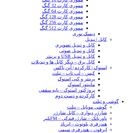
مموری کارت 32 گیگ
مموری کارت 64 گیگ
مموری کارت 128 گیگ
مموری کارت 256 گیگ
مموری کارت 512 گیگ
دیسک نوری
کابل | تبدیل
کابل و تبدیل تصویری
کابل و تبدیل صوتی
کابل و تبدیل USB و پرینتر
کابل برق – دیگر کابل ها و تبدیلات
استوک | کارکرده | اُپن باکس
کیس – لپ تاپ – تبلت
پرینتر و کپی استوک
مانیتور استوک
پروژکتور استوک – پایه سقفی
کارکرده و دست دوم
گوشی و تبلت
گوشی موبایل – تبلت
شارژر دیواری – کابل شارژر
پاوربانک – شارژرفندکی – FMپلیر
هندزفری بلوتوث – ایرپاد
ایرفون – هندزفری سیمی