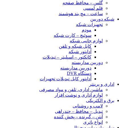
گلس – محافظ صفحه
قلم لمسی
ساعت – مچ بند هوشمند
شبکه دوربین
تجهیزات شبکه
مودم
سوئیچ – کارت شبکه
لوازم جانبی شبکه
کابل شبکه و تلفن
آداپتور شبکه
کانکتور – اسپلیتر – تبدیلات
دوربین مداربسته
دوربین مداربسته
دستگاه DVR
آداپتور کابل تبدیلات تجهیزات
اداری و پرینتر
ماشین اداری، تلفن و مواد مصرفی
لوازم اداری و نوشت افزار
برق و الکتریکی
لامپ و روشنایی
تبدیل – محافظ – چندراهی
آنتن – گیرنده – پخش کننده
انواع باتری
سایر ملزومات دیجیتال