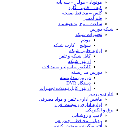
مونوپاد – هولدر – سه پایه
کیف – قاب – گارد
گلس – محافظ صفحه
قلم لمسی
ساعت – مچ بند هوشمند
شبکه دوربین
تجهیزات شبکه
مودم
سوئیچ – کارت شبکه
لوازم جانبی شبکه
کابل شبکه و تلفن
آداپتور شبکه
کانکتور – اسپلیتر – تبدیلات
دوربین مداربسته
دوربین مداربسته
دستگاه DVR
آداپتور کابل تبدیلات تجهیزات
اداری و پرینتر
ماشین اداری، تلفن و مواد مصرفی
لوازم اداری و نوشت افزار
برق و الکتریکی
لامپ و روشنایی
تبدیل – محافظ – چندراهی
آنتن – گیرنده – پخش کننده