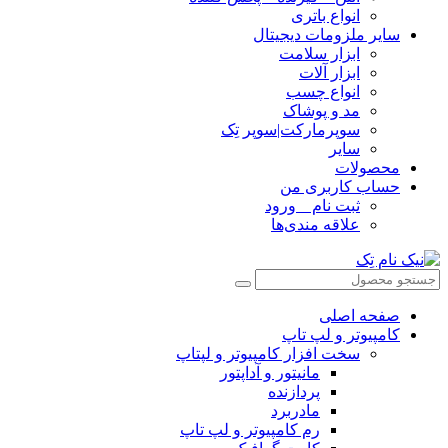
انواع باتری
سایر ملزومات دیجیتال
ابزار سلامت
ابزار آلات
انواع چسب
مد و پوشاک
سوپرمارکت|سوپر تِک
سایر
محصولات
حساب کاربری من
ثبت نام _ ورود
علاقه مندی‌ها
صفحه اصلی
کامپیوتر و‌‌‌‌‌ لپ تاپ
سخت افزار کامپیوتر و لپتاپ
مانیتور و آداپتور
پردازنده
مادربرد
رم کامپیوتر و لپ تاپ