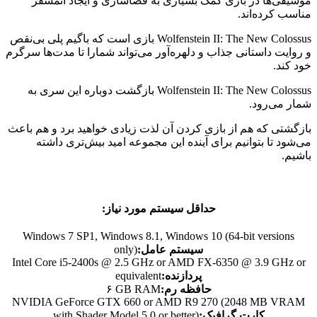
موسیقی‌ها در بازی کمک بسیاری به فضاسازی و ایجاد اتمسفر
مناسب کرده‌اند.
Wolfenstein II: The New Colossus بازی است که باگیم پلی بی‌نقص
و روایت داستانی جذاب و دلهره‌آور می‌تواند شمارا تا مدت‌ها سرگرم
خود کند.
Wolfenstein II: The New Colossus بازگشت دوباره این سری به
شمار می‌رود.
بازگشتی که هم از بازی کردن آن لذت زیادی خواهید برد و هم باعث
می‌شود تا بتوانیم برای آینده این مجموعه امید بیش‌تری داشته
باشیم.
حداقل سیستم مورد نیاز:
Windows 7 SP1, Windows 8.1, Windows 10 (64-bit versions
:سیستم عامل
only)
Intel Core i5-2400s @ 2.5 GHz or AMD FX-6350 @ 3.9 GHz or
:پردازنده
equivalent
:حافظه رم
۶ GB RAM
NVIDIA GeForce GTX 660 or AMD R9 270 (2048 MB VRAM
کارت گرافیک
:
with Shader Model 5.0 or better)