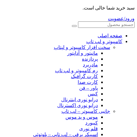
سبد خرید شما خالی است.
ورود/عضویت
صفحه اصلی
کامپیوتر و‌‌‌‌‌ لپ تاپ
سخت افزار کامپیوتر و لپتاپ
مانیتور و آداپتور
پردازنده
مادربرد
رم کامپیوتر و لپ تاپ
کارت گرافیک
کارت صدا
پاور – فن
کیس
درایو نوری اینترنال
درایو نوری اکسترنال
جانبی کامپیوتر – لپ تاپ
موس و پد موس
کیبورد
قلم نوری
اسپیکر برقی – لپ تاپی – بلوتوثی