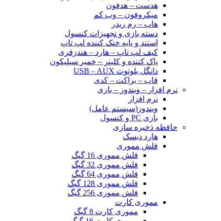
هدست – هدفون
میکروفون – وب کم
هاب – رم ریدر
دسته بازی و تجهیزات کنسول
استند و پایه خنک کننده لپ تاپ
کیف لپ تاپ – هارد – هندزفری
پاک کننده و کلینر – خمیر سیلیکون
دانگل بلوتوث USB – AUX
قاب – براکت – کدی
نرم افزار – ویندوز – بازی
نرم افزار
ویندوز(سیستم عامل)
بازی PC و کنسول
حافظه ذخیره سازی
هارد دیسک
فلش مموری
فلش مموری 16 گیگ
فلش مموری 32 گیگ
فلش مموری 64 گیگ
فلش مموری 128 گیگ
فلش مموری 256 گیگ
مموری کارت
مموری کارت 8 گیگ
مموری کارت 16 گیگ