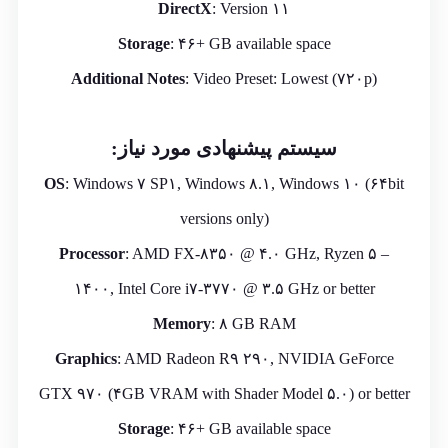
DirectX
: Version ۱۱
Storage
: ۴۶+ GB available space
Additional
Notes
: Video Preset: Lowest (۷۲۰p)
سیستم پیشنهادی مورد نیاز:
OS
: Windows ۷ SP۱, Windows ۸.۱, Windows ۱۰ (۶۴bit
versions only)
Processor
: AMD FX-۸۳۵۰ @ ۴.۰ GHz, Ryzen ۵ –
۱۴۰۰, Intel Core i۷-۳۷۷۰ @ ۳.۵ GHz or better
Memory
: ۸ GB RAM
Graphics
: AMD Radeon R۹ ۲۹۰, NVIDIA GeForce
GTX ۹۷۰ (۴GB VRAM with Shader Model ۵.۰) or better
Storage
: ۴۶+ GB available space