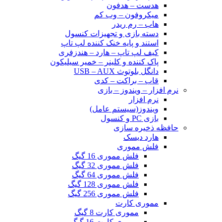
هدست – هدفون
میکروفون – وب کم
هاب – رم ریدر
دسته بازی و تجهیزات کنسول
استند و پایه خنک کننده لپ تاپ
کیف لپ تاپ – هارد – هندزفری
پاک کننده و کلینر – خمیر سیلیکون
دانگل بلوتوث USB – AUX
قاب – براکت – کدی
نرم افزار – ویندوز – بازی
نرم افزار
ویندوز(سیستم عامل)
بازی PC و کنسول
حافظه ذخیره سازی
هارد دیسک
فلش مموری
فلش مموری 16 گیگ
فلش مموری 32 گیگ
فلش مموری 64 گیگ
فلش مموری 128 گیگ
فلش مموری 256 گیگ
مموری کارت
مموری کارت 8 گیگ
مموری کارت 16 گیگ