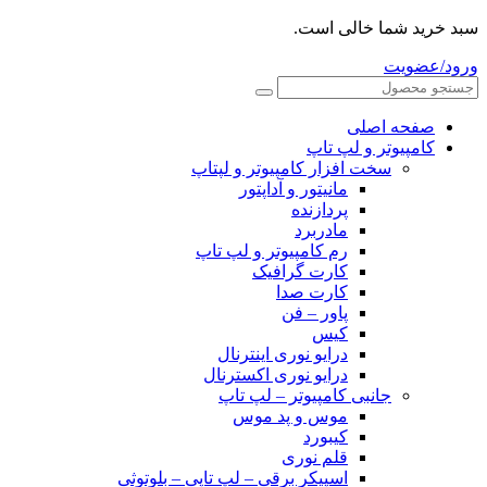
سبد خرید شما خالی است.
ورود/عضویت
صفحه اصلی
کامپیوتر و‌‌‌‌‌ لپ تاپ
سخت افزار کامپیوتر و لپتاپ
مانیتور و آداپتور
پردازنده
مادربرد
رم کامپیوتر و لپ تاپ
کارت گرافیک
کارت صدا
پاور – فن
کیس
درایو نوری اینترنال
درایو نوری اکسترنال
جانبی کامپیوتر – لپ تاپ
موس و پد موس
کیبورد
قلم نوری
اسپیکر برقی – لپ تاپی – بلوتوثی