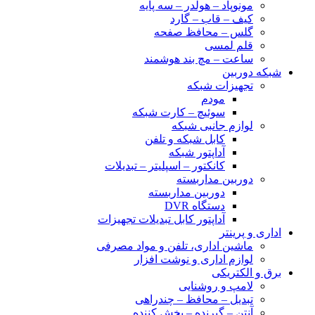
مونوپاد – هولدر – سه پایه
کیف – قاب – گارد
گلس – محافظ صفحه
قلم لمسی
ساعت – مچ بند هوشمند
شبکه دوربین
تجهیزات شبکه
مودم
سوئیچ – کارت شبکه
لوازم جانبی شبکه
کابل شبکه و تلفن
آداپتور شبکه
کانکتور – اسپلیتر – تبدیلات
دوربین مداربسته
دوربین مداربسته
دستگاه DVR
آداپتور کابل تبدیلات تجهیزات
اداری و پرینتر
ماشین اداری، تلفن و مواد مصرفی
لوازم اداری و نوشت افزار
برق و الکتریکی
لامپ و روشنایی
تبدیل – محافظ – چندراهی
آنتن – گیرنده – پخش کننده