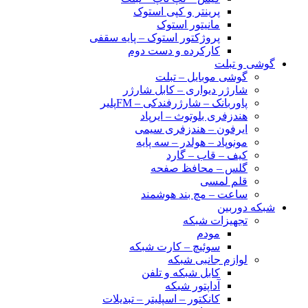
پرینتر و کپی استوک
مانیتور استوک
پروژکتور استوک – پایه سقفی
کارکرده و دست دوم
گوشی و تبلت
گوشی موبایل – تبلت
شارژر دیواری – کابل شارژر
پاوربانک – شارژرفندکی – FMپلیر
هندزفری بلوتوث – ایرپاد
ایرفون – هندزفری سیمی
مونوپاد – هولدر – سه پایه
کیف – قاب – گارد
گلس – محافظ صفحه
قلم لمسی
ساعت – مچ بند هوشمند
شبکه دوربین
تجهیزات شبکه
مودم
سوئیچ – کارت شبکه
لوازم جانبی شبکه
کابل شبکه و تلفن
آداپتور شبکه
کانکتور – اسپلیتر – تبدیلات