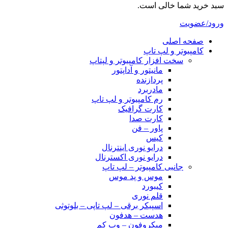
سبد خرید شما خالی است.
ورود/عضویت
صفحه اصلی
کامپیوتر و‌‌‌‌‌ لپ تاپ
سخت افزار کامپیوتر و لپتاپ
مانیتور و آداپتور
پردازنده
مادربرد
رم کامپیوتر و لپ تاپ
کارت گرافیک
کارت صدا
پاور – فن
کیس
درایو نوری اینترنال
درایو نوری اکسترنال
جانبی کامپیوتر – لپ تاپ
موس و پد موس
کیبورد
قلم نوری
اسپیکر برقی – لپ تاپی – بلوتوثی
هدست – هدفون
میکروفون – وب کم