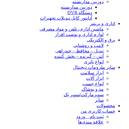
دوربین مداربسته
دوربین مداربسته
دستگاه DVR
آداپتور کابل تبدیلات تجهیزات
اداری و پرینتر
ماشین اداری، تلفن و مواد مصرفی
لوازم اداری و نوشت افزار
برق و الکتریکی
لامپ و روشنایی
تبدیل – محافظ – چندراهی
آنتن – گیرنده – پخش کننده
انواع باتری
سایر ملزومات دیجیتال
ابزار سلامت
ابزار آلات
انواع چسب
مد و پوشاک
سوپرمارکت|سوپر تِک
سایر
محصولات
حساب کاربری من
ثبت نام _ ورود
علاقه مندی‌ها