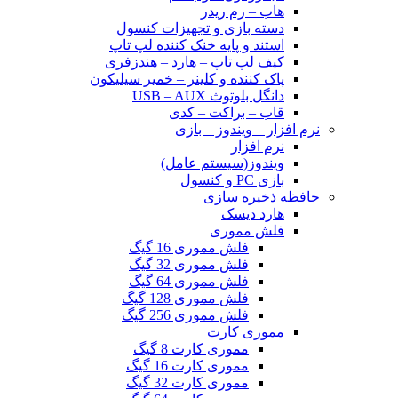
هاب – رم ریدر
دسته بازی و تجهیزات کنسول
استند و پایه خنک کننده لپ تاپ
کیف لپ تاپ – هارد – هندزفری
پاک کننده و کلینر – خمیر سیلیکون
دانگل بلوتوث USB – AUX
قاب – براکت – کدی
نرم افزار – ویندوز – بازی
نرم افزار
ویندوز(سیستم عامل)
بازی PC و کنسول
حافظه ذخیره سازی
هارد دیسک
فلش مموری
فلش مموری 16 گیگ
فلش مموری 32 گیگ
فلش مموری 64 گیگ
فلش مموری 128 گیگ
فلش مموری 256 گیگ
مموری کارت
مموری کارت 8 گیگ
مموری کارت 16 گیگ
مموری کارت 32 گیگ