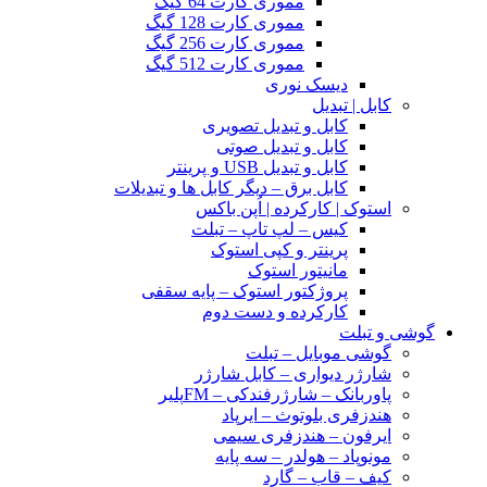
مموری کارت 64 گیگ
مموری کارت 128 گیگ
مموری کارت 256 گیگ
مموری کارت 512 گیگ
دیسک نوری
کابل | تبدیل
کابل و تبدیل تصویری
کابل و تبدیل صوتی
کابل و تبدیل USB و پرینتر
کابل برق – دیگر کابل ها و تبدیلات
استوک | کارکرده | اُپن باکس
کیس – لپ تاپ – تبلت
پرینتر و کپی استوک
مانیتور استوک
پروژکتور استوک – پایه سقفی
کارکرده و دست دوم
گوشی و تبلت
گوشی موبایل – تبلت
شارژر دیواری – کابل شارژر
پاوربانک – شارژرفندکی – FMپلیر
هندزفری بلوتوث – ایرپاد
ایرفون – هندزفری سیمی
مونوپاد – هولدر – سه پایه
کیف – قاب – گارد