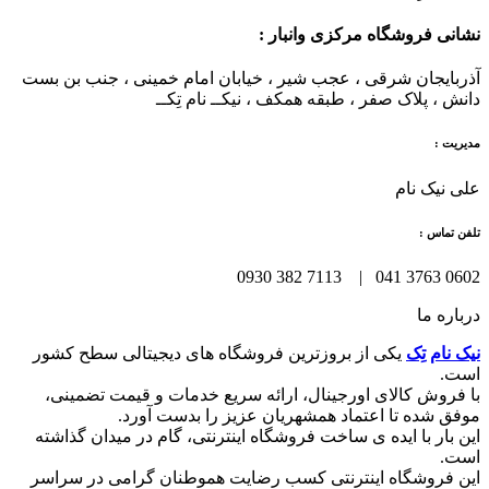
نشانی فروشگاه مرکزی وانبار :
آذربایجان شرقی ، عجب شیر ، خیابان امام خمینی ، جنب بن بست
دانش ، پلاک صفر ، طبقه همکف ، نیکــ نام تِکــ
مدیریت :
علی نیک نام
تلفن تماس :
0602 3763 041 | 7113 382 0930
درباره ما
نیک نام تِک
یکی از بروزترین فروشگاه های دیجیتالی سطح کشور
است.
با فروش کالای اورجینال، ارائه سریع خدمات و قیمت تضمینی،
موفق شده تا اعتماد همشهریان عزیز را بدست آورد.
این بار با ایده ی ساخت فروشگاه اینترنتی، گام در میدان گذاشته
است.
این فروشگاه اینترنتی کسب رضایت هموطنان گرامی در سراسر