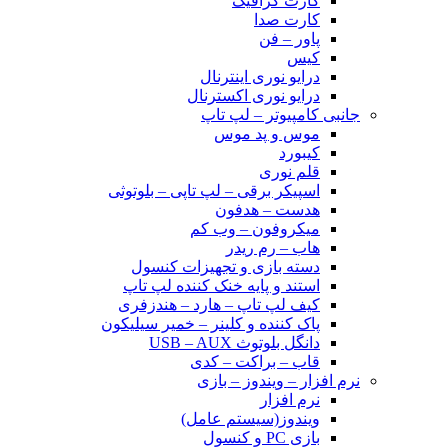
کارت گرافیک
کارت صدا
پاور – فن
کیس
درایو نوری اینترنال
درایو نوری اکسترنال
جانبی کامپیوتر – لپ تاپ
موس و پد موس
کیبورد
قلم نوری
اسپیکر برقی – لپ تاپی – بلوتوثی
هدست – هدفون
میکروفون – وب کم
هاب – رم ریدر
دسته بازی و تجهیزات کنسول
استند و پایه خنک کننده لپ تاپ
کیف لپ تاپ – هارد – هندزفری
پاک کننده و کلینر – خمیر سیلیکون
دانگل بلوتوث USB – AUX
قاب – براکت – کدی
نرم افزار – ویندوز – بازی
نرم افزار
ویندوز(سیستم عامل)
بازی PC و کنسول