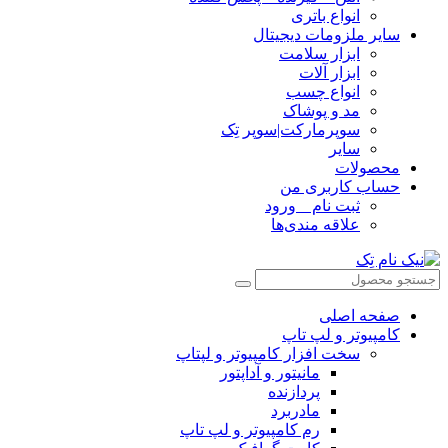
انواع باتری
سایر ملزومات دیجیتال
ابزار سلامت
ابزار آلات
انواع چسب
مد و پوشاک
سوپرمارکت|سوپر تِک
سایر
محصولات
حساب کاربری من
ثبت نام _ ورود
علاقه مندی‌ها
صفحه اصلی
کامپیوتر و‌‌‌‌‌ لپ تاپ
سخت افزار کامپیوتر و لپتاپ
مانیتور و آداپتور
پردازنده
مادربرد
رم کامپیوتر و لپ تاپ