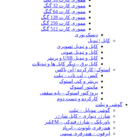
مموری کارت 32 گیگ
مموری کارت 64 گیگ
مموری کارت 128 گیگ
مموری کارت 256 گیگ
مموری کارت 512 گیگ
دیسک نوری
کابل | تبدیل
کابل و تبدیل تصویری
کابل و تبدیل صوتی
کابل و تبدیل USB و پرینتر
کابل برق – دیگر کابل ها و تبدیلات
استوک | کارکرده | اُپن باکس
کیس – لپ تاپ – تبلت
پرینتر و کپی استوک
مانیتور استوک
پروژکتور استوک – پایه سقفی
کارکرده و دست دوم
گوشی و تبلت
گوشی موبایل – تبلت
شارژر دیواری – کابل شارژر
پاوربانک – شارژرفندکی – FMپلیر
هندزفری بلوتوث – ایرپاد
ایرفون – هندزفری سیمی