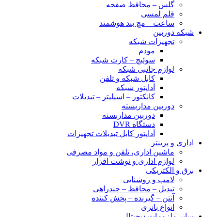
گلس – محافظ صفحه
قلم لمسی
ساعت – مچ بند هوشمند
شبکه دوربین
تجهیزات شبکه
مودم
سوئیچ – کارت شبکه
لوازم جانبی شبکه
کابل شبکه و تلفن
آداپتور شبکه
کانکتور – اسپلیتر – تبدیلات
دوربین مداربسته
دوربین مداربسته
دستگاه DVR
آداپتور کابل تبدیلات تجهیزات
اداری و پرینتر
ماشین اداری، تلفن و مواد مصرفی
لوازم اداری و نوشت افزار
برق و الکتریکی
لامپ و روشنایی
تبدیل – محافظ – چندراهی
آنتن – گیرنده – پخش کننده
انواع باتری
سایر ملزومات دیجیتال