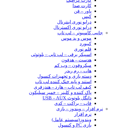
کارت گرافیک
کارت صدا
پاور – فن
کیس
درایو نوری اینترنال
درایو نوری اکسترنال
جانبی کامپیوتر – لپ تاپ
موس و پد موس
کیبورد
قلم نوری
اسپیکر برقی – لپ تاپی – بلوتوثی
هدست – هدفون
میکروفون – وب کم
هاب – رم ریدر
دسته بازی و تجهیزات کنسول
استند و پایه خنک کننده لپ تاپ
کیف لپ تاپ – هارد – هندزفری
پاک کننده و کلینر – خمیر سیلیکون
دانگل بلوتوث USB – AUX
قاب – براکت – کدی
نرم افزار – ویندوز – بازی
نرم افزار
ویندوز(سیستم عامل)
بازی PC و کنسول