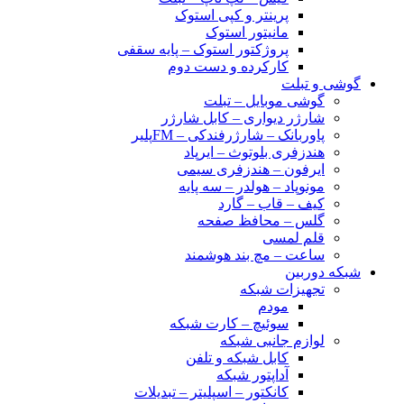
پرینتر و کپی استوک
مانیتور استوک
پروژکتور استوک – پایه سقفی
کارکرده و دست دوم
گوشی و تبلت
گوشی موبایل – تبلت
شارژر دیواری – کابل شارژر
پاوربانک – شارژرفندکی – FMپلیر
هندزفری بلوتوث – ایرپاد
ایرفون – هندزفری سیمی
مونوپاد – هولدر – سه پایه
کیف – قاب – گارد
گلس – محافظ صفحه
قلم لمسی
ساعت – مچ بند هوشمند
شبکه دوربین
تجهیزات شبکه
مودم
سوئیچ – کارت شبکه
لوازم جانبی شبکه
کابل شبکه و تلفن
آداپتور شبکه
کانکتور – اسپلیتر – تبدیلات