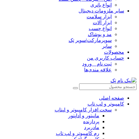
انواع باتری
سایر ملزومات دیجیتال
ابزار سلامت
ابزار آلات
انواع چسب
مد و پوشاک
سوپرمارکت|سوپر تِک
سایر
محصولات
حساب کاربری من
ثبت نام _ ورود
علاقه مندی‌ها
صفحه اصلی
کامپیوتر و‌‌‌‌‌ لپ تاپ
سخت افزار کامپیوتر و لپتاپ
مانیتور و آداپتور
پردازنده
مادربرد
رم کامپیوتر و لپ تاپ