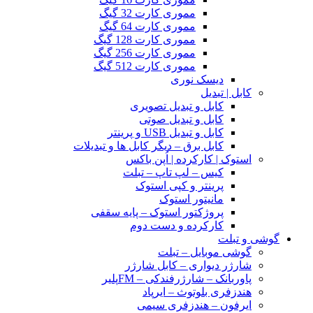
مموری کارت 32 گیگ
مموری کارت 64 گیگ
مموری کارت 128 گیگ
مموری کارت 256 گیگ
مموری کارت 512 گیگ
دیسک نوری
کابل | تبدیل
کابل و تبدیل تصویری
کابل و تبدیل صوتی
کابل و تبدیل USB و پرینتر
کابل برق – دیگر کابل ها و تبدیلات
استوک | کارکرده | اُپن باکس
کیس – لپ تاپ – تبلت
پرینتر و کپی استوک
مانیتور استوک
پروژکتور استوک – پایه سقفی
کارکرده و دست دوم
گوشی و تبلت
گوشی موبایل – تبلت
شارژر دیواری – کابل شارژر
پاوربانک – شارژرفندکی – FMپلیر
هندزفری بلوتوث – ایرپاد
ایرفون – هندزفری سیمی