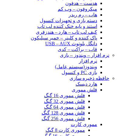
هدست – هدفون
میکروفون – وب کم
هاب – رم ریدر
دسته بازی و تجهیزات کنسول
استند و پایه خنک کننده لپ تاپ
کیف لپ تاپ – هارد – هندزفری
پاک کننده و کلینر – خمیر سیلیکون
دانگل بلوتوث USB – AUX
قاب – براکت – کدی
نرم افزار – ویندوز – بازی
نرم افزار
ویندوز(سیستم عامل)
بازی PC و کنسول
حافظه ذخیره سازی
هارد دیسک
فلش مموری
فلش مموری 16 گیگ
فلش مموری 32 گیگ
فلش مموری 64 گیگ
فلش مموری 128 گیگ
فلش مموری 256 گیگ
مموری کارت
مموری کارت 8 گیگ
مموری کارت 16 گیگ