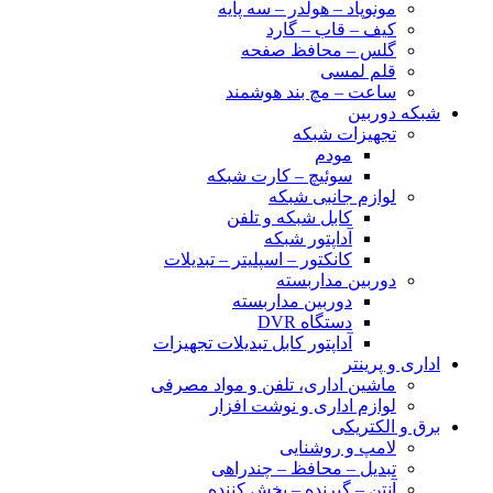
مونوپاد – هولدر – سه پایه
کیف – قاب – گارد
گلس – محافظ صفحه
قلم لمسی
ساعت – مچ بند هوشمند
شبکه دوربین
تجهیزات شبکه
مودم
سوئیچ – کارت شبکه
لوازم جانبی شبکه
کابل شبکه و تلفن
آداپتور شبکه
کانکتور – اسپلیتر – تبدیلات
دوربین مداربسته
دوربین مداربسته
دستگاه DVR
آداپتور کابل تبدیلات تجهیزات
اداری و پرینتر
ماشین اداری، تلفن و مواد مصرفی
لوازم اداری و نوشت افزار
برق و الکتریکی
لامپ و روشنایی
تبدیل – محافظ – چندراهی
آنتن – گیرنده – پخش کننده