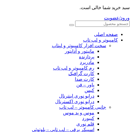
سبد خرید شما خالی است.
ورود/عضویت
صفحه اصلی
کامپیوتر و‌‌‌‌‌ لپ تاپ
سخت افزار کامپیوتر و لپتاپ
مانیتور و آداپتور
پردازنده
مادربرد
رم کامپیوتر و لپ تاپ
کارت گرافیک
کارت صدا
پاور – فن
کیس
درایو نوری اینترنال
درایو نوری اکسترنال
جانبی کامپیوتر – لپ تاپ
موس و پد موس
کیبورد
قلم نوری
اسپیکر برقی – لپ تاپی – بلوتوثی