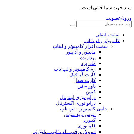
سبد خرید شما خالی است.
ورود/عضویت
صفحه اصلی
کامپیوتر و‌‌‌‌‌ لپ تاپ
سخت افزار کامپیوتر و لپتاپ
مانیتور و آداپتور
پردازنده
مادربرد
رم کامپیوتر و لپ تاپ
کارت گرافیک
کارت صدا
پاور – فن
کیس
درایو نوری اینترنال
درایو نوری اکسترنال
جانبی کامپیوتر – لپ تاپ
موس و پد موس
کیبورد
قلم نوری
اسپیکر برقی – لپ تاپی – بلوتوثی