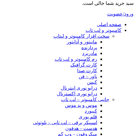
سبد خرید شما خالی است.
ورود/عضویت
صفحه اصلی
کامپیوتر و‌‌‌‌‌ لپ تاپ
سخت افزار کامپیوتر و لپتاپ
مانیتور و آداپتور
پردازنده
مادربرد
رم کامپیوتر و لپ تاپ
کارت گرافیک
کارت صدا
پاور – فن
کیس
درایو نوری اینترنال
درایو نوری اکسترنال
جانبی کامپیوتر – لپ تاپ
موس و پد موس
کیبورد
قلم نوری
اسپیکر برقی – لپ تاپی – بلوتوثی
هدست – هدفون
میکروفون – وب کم