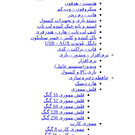
هدست – هدفون
میکروفون – وب کم
هاب – رم ریدر
دسته بازی و تجهیزات کنسول
استند و پایه خنک کننده لپ تاپ
کیف لپ تاپ – هارد – هندزفری
پاک کننده و کلینر – خمیر سیلیکون
دانگل بلوتوث USB – AUX
قاب – براکت – کدی
نرم افزار – ویندوز – بازی
نرم افزار
ویندوز(سیستم عامل)
بازی PC و کنسول
حافظه ذخیره سازی
هارد دیسک
فلش مموری
فلش مموری 16 گیگ
فلش مموری 32 گیگ
فلش مموری 64 گیگ
فلش مموری 128 گیگ
فلش مموری 256 گیگ
مموری کارت
مموری کارت 8 گیگ
مموری کارت 16 گیگ