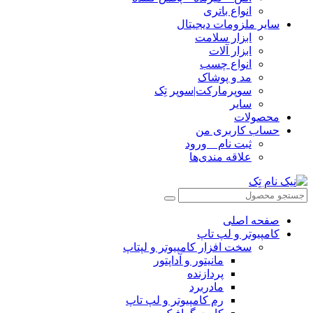
انواع باتری
سایر ملزومات دیجیتال
ابزار سلامت
ابزار آلات
انواع چسب
مد و پوشاک
سوپرمارکت|سوپر تِک
سایر
محصولات
حساب کاربری من
ثبت نام _ ورود
علاقه مندی‌ها
صفحه اصلی
کامپیوتر و‌‌‌‌‌ لپ تاپ
سخت افزار کامپیوتر و لپتاپ
مانیتور و آداپتور
پردازنده
مادربرد
رم کامپیوتر و لپ تاپ