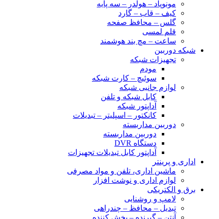
مونوپاد – هولدر – سه پایه
کیف – قاب – گارد
گلس – محافظ صفحه
قلم لمسی
ساعت – مچ بند هوشمند
شبکه دوربین
تجهیزات شبکه
مودم
سوئیچ – کارت شبکه
لوازم جانبی شبکه
کابل شبکه و تلفن
آداپتور شبکه
کانکتور – اسپلیتر – تبدیلات
دوربین مداربسته
دوربین مداربسته
دستگاه DVR
آداپتور کابل تبدیلات تجهیزات
اداری و پرینتر
ماشین اداری، تلفن و مواد مصرفی
لوازم اداری و نوشت افزار
برق و الکتریکی
لامپ و روشنایی
تبدیل – محافظ – چندراهی
آنتن – گیرنده – پخش کننده