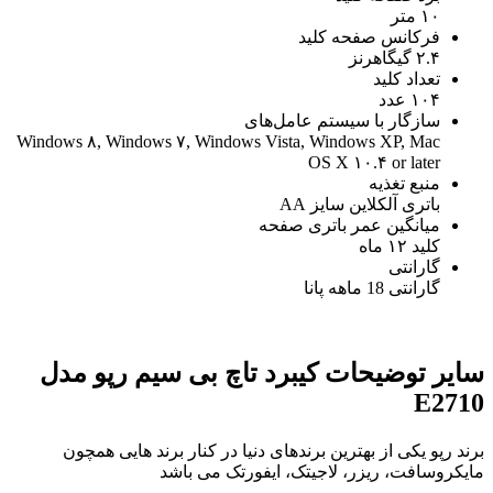
۱۰ متر
فرکانس صفحه کلید
۲.۴ گیگاهرنز
تعداد کلید
۱۰۴ عدد
سازگار با سیستم‌ عامل‌های
Windows ۸, Windows ۷, Windows Vista, Windows XP, Mac
OS X ۱۰.۴ or later
منبع تغذیه
باتری آلکلاین سایز AA
میانگین عمر باتری صفحه
کلید ۱۲ ماه
گارانتی
گارانتی 18 ماهه پانا
سایر توضیحات کیبرد تاچ بی سیم رپو مدل
E2710
برند رپو یکی از بهترین برندهای دنیا در کنار برند هایی همچون
مایکروسافت، ریزر، لاجیتک، ایفورتک می باشد