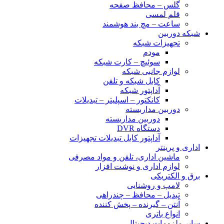
گلس – محافظ صفحه
قلم لمسی
ساعت – مچ بند هوشمند
شبکه دوربین
تجهیزات شبکه
مودم
سوئیچ – کارت شبکه
لوازم جانبی شبکه
کابل شبکه و تلفن
آداپتور شبکه
کانکتور – اسپلیتر – تبدیلات
دوربین مداربسته
دوربین مداربسته
دستگاه DVR
آداپتور کابل تبدیلات تجهیزات
اداری و پرینتر
ماشین اداری، تلفن و مواد مصرفی
لوازم اداری و نوشت افزار
برق و الکتریکی
لامپ و روشنایی
تبدیل – محافظ – چندراهی
آنتن – گیرنده – پخش کننده
انواع باتری
سایر ملزومات دیجیتال