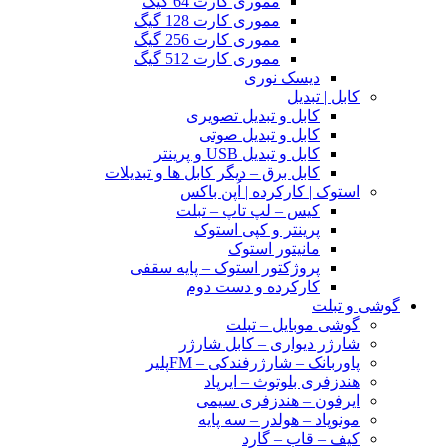
مموری کارت 64 گیگ
مموری کارت 128 گیگ
مموری کارت 256 گیگ
مموری کارت 512 گیگ
دیسک نوری
کابل | تبدیل
کابل و تبدیل تصویری
کابل و تبدیل صوتی
کابل و تبدیل USB و پرینتر
کابل برق – دیگر کابل ها و تبدیلات
استوک | کارکرده | اُپن باکس
کیس – لپ تاپ – تبلت
پرینتر و کپی استوک
مانیتور استوک
پروژکتور استوک – پایه سقفی
کارکرده و دست دوم
گوشی و تبلت
گوشی موبایل – تبلت
شارژر دیواری – کابل شارژر
پاوربانک – شارژرفندکی – FMپلیر
هندزفری بلوتوث – ایرپاد
ایرفون – هندزفری سیمی
مونوپاد – هولدر – سه پایه
کیف – قاب – گارد