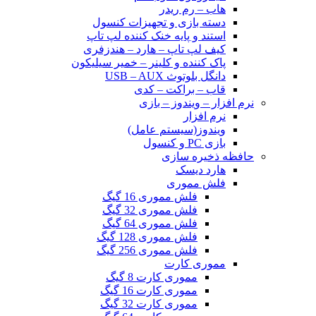
هاب – رم ریدر
دسته بازی و تجهیزات کنسول
استند و پایه خنک کننده لپ تاپ
کیف لپ تاپ – هارد – هندزفری
پاک کننده و کلینر – خمیر سیلیکون
دانگل بلوتوث USB – AUX
قاب – براکت – کدی
نرم افزار – ویندوز – بازی
نرم افزار
ویندوز(سیستم عامل)
بازی PC و کنسول
حافظه ذخیره سازی
هارد دیسک
فلش مموری
فلش مموری 16 گیگ
فلش مموری 32 گیگ
فلش مموری 64 گیگ
فلش مموری 128 گیگ
فلش مموری 256 گیگ
مموری کارت
مموری کارت 8 گیگ
مموری کارت 16 گیگ
مموری کارت 32 گیگ