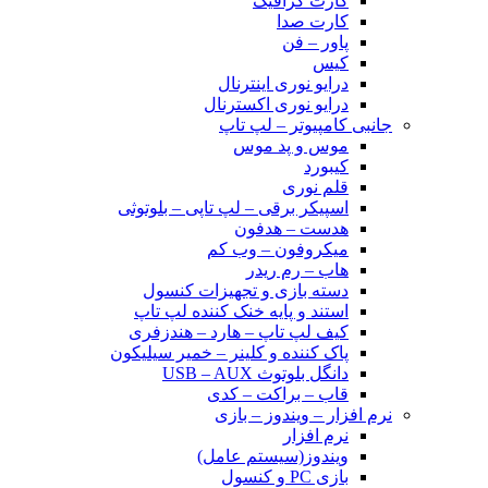
کارت گرافیک
کارت صدا
پاور – فن
کیس
درایو نوری اینترنال
درایو نوری اکسترنال
جانبی کامپیوتر – لپ تاپ
موس و پد موس
کیبورد
قلم نوری
اسپیکر برقی – لپ تاپی – بلوتوثی
هدست – هدفون
میکروفون – وب کم
هاب – رم ریدر
دسته بازی و تجهیزات کنسول
استند و پایه خنک کننده لپ تاپ
کیف لپ تاپ – هارد – هندزفری
پاک کننده و کلینر – خمیر سیلیکون
دانگل بلوتوث USB – AUX
قاب – براکت – کدی
نرم افزار – ویندوز – بازی
نرم افزار
ویندوز(سیستم عامل)
بازی PC و کنسول