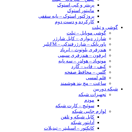
پرینتر و کپی استوک
مانیتور استوک
پروژکتور استوک – پایه سقفی
کارکرده و دست دوم
گوشی و تبلت
گوشی موبایل – تبلت
شارژر دیواری – کابل شارژر
پاوربانک – شارژرفندکی – FMپلیر
هندزفری بلوتوث – ایرپاد
ایرفون – هندزفری سیمی
مونوپاد – هولدر – سه پایه
کیف – قاب – گارد
گلس – محافظ صفحه
قلم لمسی
ساعت – مچ بند هوشمند
شبکه دوربین
تجهیزات شبکه
مودم
سوئیچ – کارت شبکه
لوازم جانبی شبکه
کابل شبکه و تلفن
آداپتور شبکه
کانکتور – اسپلیتر – تبدیلات