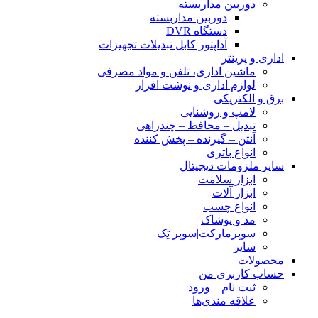
دوربین مداربسته
دوربین مداربسته
دستگاه DVR
آداپتور کابل تبدیلات تجهیزات
اداری و پرینتر
ماشین اداری، تلفن و مواد مصرفی
لوازم اداری و نوشت افزار
برق و الکتریکی
لامپ و روشنایی
تبدیل – محافظ – چندراهی
آنتن – گیرنده – پخش کننده
انواع باتری
سایر ملزومات دیجیتال
ابزار سلامت
ابزار آلات
انواع چسب
مد و پوشاک
سوپرمارکت|سوپر تِک
سایر
محصولات
حساب کاربری من
ثبت نام _ ورود
علاقه مندی‌ها