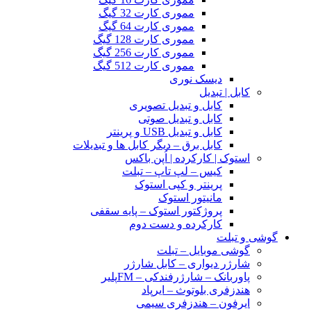
مموری کارت 32 گیگ
مموری کارت 64 گیگ
مموری کارت 128 گیگ
مموری کارت 256 گیگ
مموری کارت 512 گیگ
دیسک نوری
کابل | تبدیل
کابل و تبدیل تصویری
کابل و تبدیل صوتی
کابل و تبدیل USB و پرینتر
کابل برق – دیگر کابل ها و تبدیلات
استوک | کارکرده | اُپن باکس
کیس – لپ تاپ – تبلت
پرینتر و کپی استوک
مانیتور استوک
پروژکتور استوک – پایه سقفی
کارکرده و دست دوم
گوشی و تبلت
گوشی موبایل – تبلت
شارژر دیواری – کابل شارژر
پاوربانک – شارژرفندکی – FMپلیر
هندزفری بلوتوث – ایرپاد
ایرفون – هندزفری سیمی