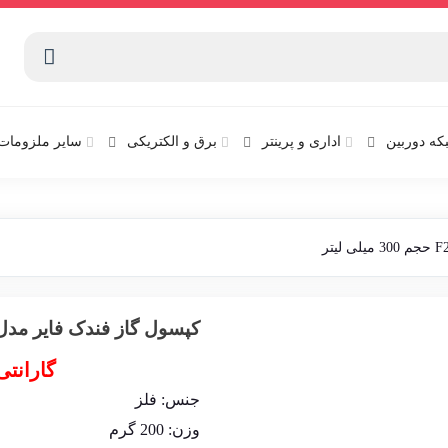
که دوربین
اداری و پرینتر
برق و الکتریکی
سایر ملزومات 
کپسول گاز فندک فایر مدل F25 حجم 300 میلی لی
گارانتی
جنس:
فلز
وزن:
200 گرم