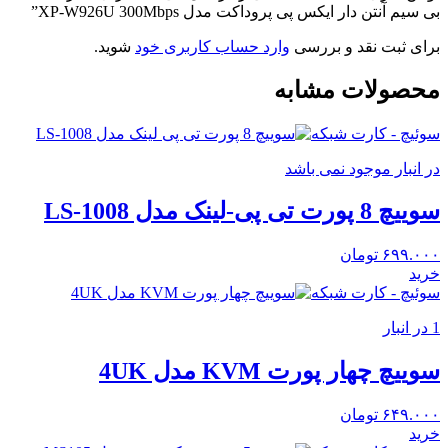
بی سیم آنتن دار ایکس پی پروداکت مدل XP-W926U 300Mbps”
برای ثبت نقد و بررسی
وارد حساب کاربری خود
شوید.
محصولات مشابه
سوئیچ - کارت شبکه
در انبار موجود نمی باشد
سوییچ 8 پورت تی پی-لینک مدل LS-1008
۶۹۹.۰۰۰
تومان
خرید
سوئیچ - کارت شبکه
1 در انبار
سوییچ چهار پورت KVM مدل 4UK
۶۴۹.۰۰۰
تومان
خرید