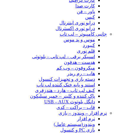
کارت گرافیک
کارت صدا
پاور – فن
کیس
درایو نوری اینترنال
درایو نوری اکسترنال
جانبی کامپیوتر – لپ تاپ
موس و پد موس
کیبورد
قلم نوری
اسپیکر برقی – لپ تاپی – بلوتوثی
هدست – هدفون
میکروفون – وب کم
هاب – رم ریدر
دسته بازی و تجهیزات کنسول
استند و پایه خنک کننده لپ تاپ
کیف لپ تاپ – هارد – هندزفری
پاک کننده و کلینر – خمیر سیلیکون
دانگل بلوتوث USB – AUX
قاب – براکت – کدی
نرم افزار – ویندوز – بازی
نرم افزار
ویندوز(سیستم عامل)
بازی PC و کنسول