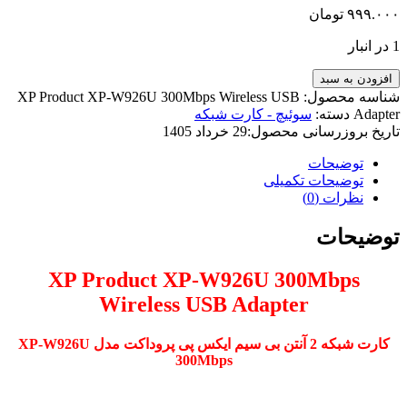
۹۹۹.۰۰۰
تومان
1 در انبار
افزودن به سبد
شناسه محصول:
XP Product XP-W926U 300Mbps Wireless USB
Adapter
دسته:
سوئیچ - کارت شبکه
تاریخ بروزرسانی محصول:
29 خرداد 1405
توضیحات
توضیحات تکمیلی
نظرات (0)
توضیحات
XP Product XP-W926U 300Mbps
Wireless USB Adapter
کارت شبکه 2 آنتن بی سیم ایکس پی پروداکت مدل XP-W926U
300Mbps