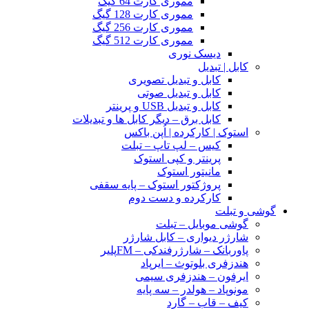
مموری کارت 64 گیگ
مموری کارت 128 گیگ
مموری کارت 256 گیگ
مموری کارت 512 گیگ
دیسک نوری
کابل | تبدیل
کابل و تبدیل تصویری
کابل و تبدیل صوتی
کابل و تبدیل USB و پرینتر
کابل برق – دیگر کابل ها و تبدیلات
استوک | کارکرده | اُپن باکس
کیس – لپ تاپ – تبلت
پرینتر و کپی استوک
مانیتور استوک
پروژکتور استوک – پایه سقفی
کارکرده و دست دوم
گوشی و تبلت
گوشی موبایل – تبلت
شارژر دیواری – کابل شارژر
پاوربانک – شارژرفندکی – FMپلیر
هندزفری بلوتوث – ایرپاد
ایرفون – هندزفری سیمی
مونوپاد – هولدر – سه پایه
کیف – قاب – گارد