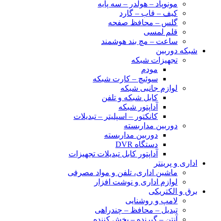
مونوپاد – هولدر – سه پایه
کیف – قاب – گارد
گلس – محافظ صفحه
قلم لمسی
ساعت – مچ بند هوشمند
شبکه دوربین
تجهیزات شبکه
مودم
سوئیچ – کارت شبکه
لوازم جانبی شبکه
کابل شبکه و تلفن
آداپتور شبکه
کانکتور – اسپلیتر – تبدیلات
دوربین مداربسته
دوربین مداربسته
دستگاه DVR
آداپتور کابل تبدیلات تجهیزات
اداری و پرینتر
ماشین اداری، تلفن و مواد مصرفی
لوازم اداری و نوشت افزار
برق و الکتریکی
لامپ و روشنایی
تبدیل – محافظ – چندراهی
آنتن – گیرنده – پخش کننده