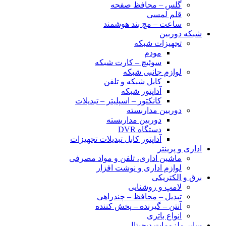
گلس – محافظ صفحه
قلم لمسی
ساعت – مچ بند هوشمند
شبکه دوربین
تجهیزات شبکه
مودم
سوئیچ – کارت شبکه
لوازم جانبی شبکه
کابل شبکه و تلفن
آداپتور شبکه
کانکتور – اسپلیتر – تبدیلات
دوربین مداربسته
دوربین مداربسته
دستگاه DVR
آداپتور کابل تبدیلات تجهیزات
اداری و پرینتر
ماشین اداری، تلفن و مواد مصرفی
لوازم اداری و نوشت افزار
برق و الکتریکی
لامپ و روشنایی
تبدیل – محافظ – چندراهی
آنتن – گیرنده – پخش کننده
انواع باتری
سایر ملزومات دیجیتال