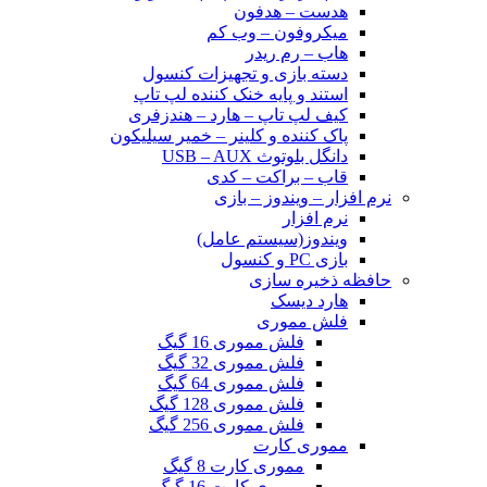
هدست – هدفون
میکروفون – وب کم
هاب – رم ریدر
دسته بازی و تجهیزات کنسول
استند و پایه خنک کننده لپ تاپ
کیف لپ تاپ – هارد – هندزفری
پاک کننده و کلینر – خمیر سیلیکون
دانگل بلوتوث USB – AUX
قاب – براکت – کدی
نرم افزار – ویندوز – بازی
نرم افزار
ویندوز(سیستم عامل)
بازی PC و کنسول
حافظه ذخیره سازی
هارد دیسک
فلش مموری
فلش مموری 16 گیگ
فلش مموری 32 گیگ
فلش مموری 64 گیگ
فلش مموری 128 گیگ
فلش مموری 256 گیگ
مموری کارت
مموری کارت 8 گیگ
مموری کارت 16 گیگ