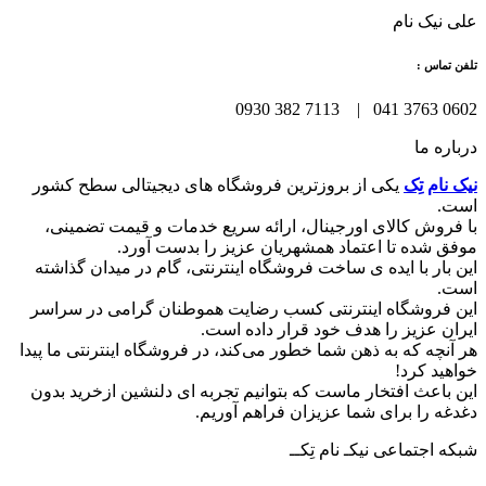
علی نیک نام
تلفن تماس :
0602 3763 041 | 7113 382 0930
درباره ما
نیک نام تِک
یکی از بروزترین فروشگاه های دیجیتالی سطح کشور
است.
با فروش کالای اورجینال، ارائه سریع خدمات و قیمت تضمینی،
موفق شده تا اعتماد همشهریان عزیز را بدست آورد.
این بار با ایده ی ساخت فروشگاه اینترنتی، گام در میدان گذاشته
است.
این فروشگاه اینترنتی کسب رضایت هموطنان گرامی در سراسر
ایران عزیز را هدف خود قرار داده است.
هر آنچه که به ذهن شما خطور می‌کند، در فروشگاه اینترنتی ما پیدا
خواهید کرد!
این باعث افتخار ماست که بتوانیم تجربه ای دلنشین ازخرید بدون
دغدغه را برای شما عزیزان فراهم آوریم.
شبکه‌ اجتماعی نیکـ نام تِکــ