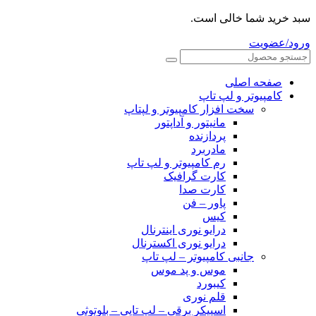
سبد خرید شما خالی است.
ورود/عضویت
صفحه اصلی
کامپیوتر و‌‌‌‌‌ لپ تاپ
سخت افزار کامپیوتر و لپتاپ
مانیتور و آداپتور
پردازنده
مادربرد
رم کامپیوتر و لپ تاپ
کارت گرافیک
کارت صدا
پاور – فن
کیس
درایو نوری اینترنال
درایو نوری اکسترنال
جانبی کامپیوتر – لپ تاپ
موس و پد موس
کیبورد
قلم نوری
اسپیکر برقی – لپ تاپی – بلوتوثی