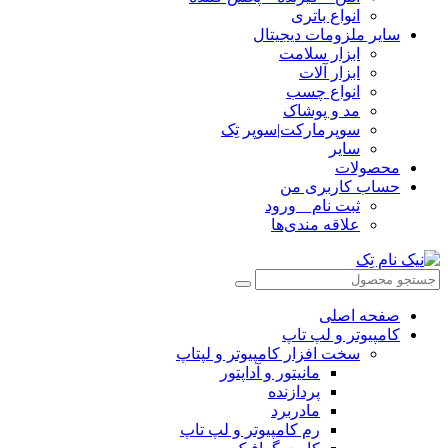
انواع باتری
سایر ملزومات دیجیتال
ابزار سلامت
ابزار آلات
انواع چسب
مد و پوشاک
سوپرمارکت|سوپر تِک
سایر
محصولات
حساب کاربری من
ثبت نام _ ورود
علاقه مندی‌ها
صفحه اصلی
کامپیوتر و‌‌‌‌‌ لپ تاپ
سخت افزار کامپیوتر و لپتاپ
مانیتور و آداپتور
پردازنده
مادربرد
رم کامپیوتر و لپ تاپ