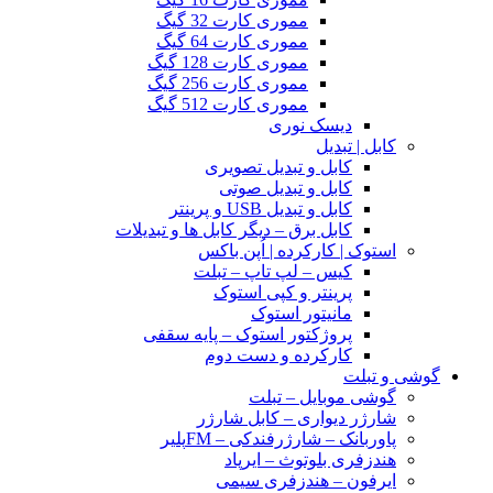
مموری کارت 32 گیگ
مموری کارت 64 گیگ
مموری کارت 128 گیگ
مموری کارت 256 گیگ
مموری کارت 512 گیگ
دیسک نوری
کابل | تبدیل
کابل و تبدیل تصویری
کابل و تبدیل صوتی
کابل و تبدیل USB و پرینتر
کابل برق – دیگر کابل ها و تبدیلات
استوک | کارکرده | اُپن باکس
کیس – لپ تاپ – تبلت
پرینتر و کپی استوک
مانیتور استوک
پروژکتور استوک – پایه سقفی
کارکرده و دست دوم
گوشی و تبلت
گوشی موبایل – تبلت
شارژر دیواری – کابل شارژر
پاوربانک – شارژرفندکی – FMپلیر
هندزفری بلوتوث – ایرپاد
ایرفون – هندزفری سیمی