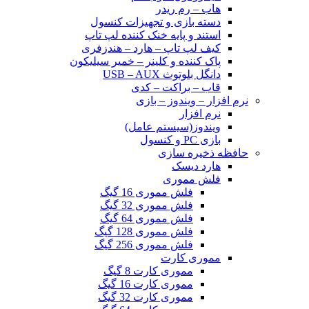
هاب – رم ریدر
دسته بازی و تجهیزات کنسول
استند و پایه خنک کننده لپ تاپ
کیف لپ تاپ – هارد – هندزفری
پاک کننده و کلینر – خمیر سیلیکون
دانگل بلوتوث USB – AUX
قاب – براکت – کدی
نرم افزار – ویندوز – بازی
نرم افزار
ویندوز(سیستم عامل)
بازی PC و کنسول
حافظه ذخیره سازی
هارد دیسک
فلش مموری
فلش مموری 16 گیگ
فلش مموری 32 گیگ
فلش مموری 64 گیگ
فلش مموری 128 گیگ
فلش مموری 256 گیگ
مموری کارت
مموری کارت 8 گیگ
مموری کارت 16 گیگ
مموری کارت 32 گیگ