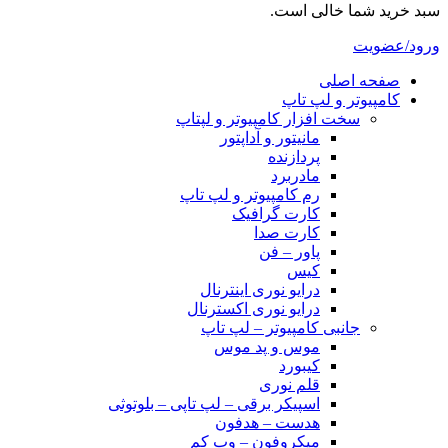
سبد خرید شما خالی است.
ورود/عضویت
صفحه اصلی
کامپیوتر و‌‌‌‌‌ لپ تاپ
سخت افزار کامپیوتر و لپتاپ
مانیتور و آداپتور
پردازنده
مادربرد
رم کامپیوتر و لپ تاپ
کارت گرافیک
کارت صدا
پاور – فن
کیس
درایو نوری اینترنال
درایو نوری اکسترنال
جانبی کامپیوتر – لپ تاپ
موس و پد موس
کیبورد
قلم نوری
اسپیکر برقی – لپ تاپی – بلوتوثی
هدست – هدفون
میکروفون – وب کم