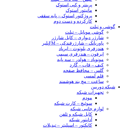
پرینتر و کپی استوک
مانیتور استوک
پروژکتور استوک – پایه سقفی
کارکرده و دست دوم
گوشی و تبلت
گوشی موبایل – تبلت
شارژر دیواری – کابل شارژر
پاوربانک – شارژرفندکی – FMپلیر
هندزفری بلوتوث – ایرپاد
ایرفون – هندزفری سیمی
مونوپاد – هولدر – سه پایه
کیف – قاب – گارد
گلس – محافظ صفحه
قلم لمسی
ساعت – مچ بند هوشمند
شبکه دوربین
تجهیزات شبکه
مودم
سوئیچ – کارت شبکه
لوازم جانبی شبکه
کابل شبکه و تلفن
آداپتور شبکه
کانکتور – اسپلیتر – تبدیلات