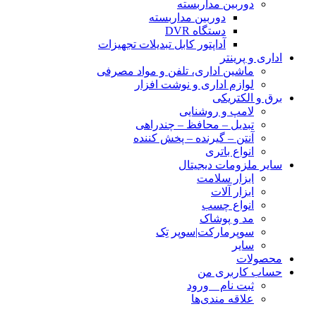
دوربین مداربسته
دوربین مداربسته
دستگاه DVR
آداپتور کابل تبدیلات تجهیزات
اداری و پرینتر
ماشین اداری، تلفن و مواد مصرفی
لوازم اداری و نوشت افزار
برق و الکتریکی
لامپ و روشنایی
تبدیل – محافظ – چندراهی
آنتن – گیرنده – پخش کننده
انواع باتری
سایر ملزومات دیجیتال
ابزار سلامت
ابزار آلات
انواع چسب
مد و پوشاک
سوپرمارکت|سوپر تِک
سایر
محصولات
حساب کاربری من
ثبت نام _ ورود
علاقه مندی‌ها