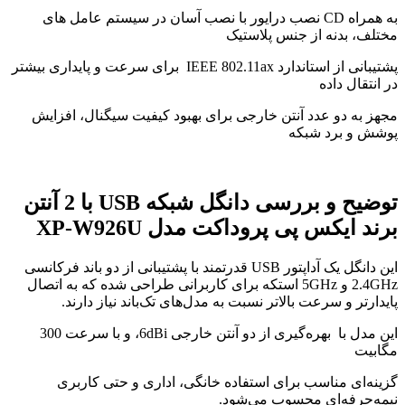
به همراه CD نصب درایور با نصب آسان در سیستم عامل های
مختلف، بدنه از جنس پلاستیک
پشتیبانی از استاندارد IEEE 802.11ax برای سرعت و پایداری بیشتر
در انتقال داده
مجهز به دو عدد آنتن خارجی برای بهبود کیفیت سیگنال، افزایش
پوشش و برد شبکه
توضیح و بررسی
دانگل شبکه USB با 2 آنتن
برند ایکس پی پروداکت مدل XP-W926U
این دانگل یک آداپتور USB قدرتمند با پشتیبانی از دو باند فرکانسی
2.4GHz و 5GHz استکه برای کاربرانی طراحی شده که به اتصال
پایدارتر و سرعت بالاتر نسبت به مدل‌های تک‌باند نیاز دارند.
این مدل با بهره‌گیری از دو آنتن خارجی 6dBi، و با سرعت 300
مگابیت
گزینه‌ای مناسب برای استفاده خانگی، اداری و حتی کاربری
نیمه‌حرفه‌ای محسوب می‌شود.