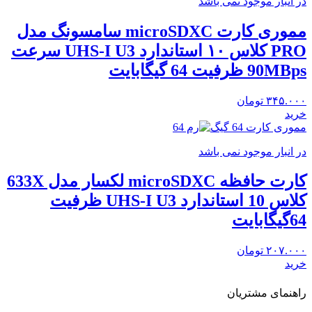
در انبار موجود نمی باشد
مموری کارت microSDXC سامسونگ مدل
PRO کلاس ۱۰ استاندارد UHS-I U3 سرعت
90MBps ظرفیت 64 گیگابایت
۳۴۵.۰۰۰
تومان
خرید
مموری کارت 64 گیگ
در انبار موجود نمی باشد
کارت حافظه‌ microSDXC لکسار مدل 633X
کلاس 10 استاندارد UHS-I U3 ظرفیت
64گیگابایت
۲۰۷.۰۰۰
تومان
خرید
راهنمای مشتریان