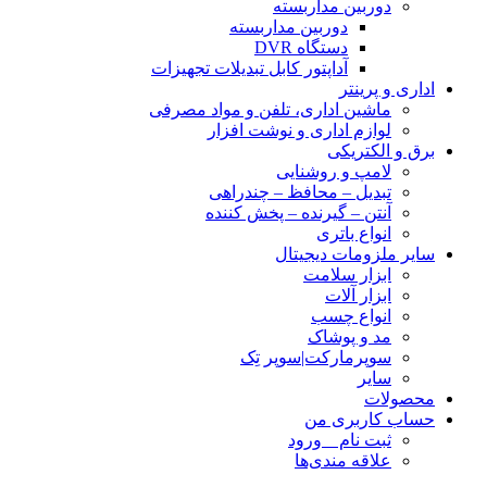
دوربین مداربسته
دوربین مداربسته
دستگاه DVR
آداپتور کابل تبدیلات تجهیزات
اداری و پرینتر
ماشین اداری، تلفن و مواد مصرفی
لوازم اداری و نوشت افزار
برق و الکتریکی
لامپ و روشنایی
تبدیل – محافظ – چندراهی
آنتن – گیرنده – پخش کننده
انواع باتری
سایر ملزومات دیجیتال
ابزار سلامت
ابزار آلات
انواع چسب
مد و پوشاک
سوپرمارکت|سوپر تِک
سایر
محصولات
حساب کاربری من
ثبت نام _ ورود
علاقه مندی‌ها