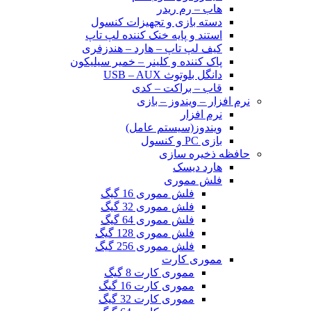
هاب – رم ریدر
دسته بازی و تجهیزات کنسول
استند و پایه خنک کننده لپ تاپ
کیف لپ تاپ – هارد – هندزفری
پاک کننده و کلینر – خمیر سیلیکون
دانگل بلوتوث USB – AUX
قاب – براکت – کدی
نرم افزار – ویندوز – بازی
نرم افزار
ویندوز(سیستم عامل)
بازی PC و کنسول
حافظه ذخیره سازی
هارد دیسک
فلش مموری
فلش مموری 16 گیگ
فلش مموری 32 گیگ
فلش مموری 64 گیگ
فلش مموری 128 گیگ
فلش مموری 256 گیگ
مموری کارت
مموری کارت 8 گیگ
مموری کارت 16 گیگ
مموری کارت 32 گیگ