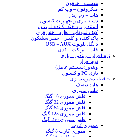
هدست – هدفون
میکروفون – وب کم
هاب – رم ریدر
دسته بازی و تجهیزات کنسول
استند و پایه خنک کننده لپ تاپ
کیف لپ تاپ – هارد – هندزفری
پاک کننده و کلینر – خمیر سیلیکون
دانگل بلوتوث USB – AUX
قاب – براکت – کدی
نرم افزار – ویندوز – بازی
نرم افزار
ویندوز(سیستم عامل)
بازی PC و کنسول
حافظه ذخیره سازی
هارد دیسک
فلش مموری
فلش مموری 16 گیگ
فلش مموری 32 گیگ
فلش مموری 64 گیگ
فلش مموری 128 گیگ
فلش مموری 256 گیگ
مموری کارت
مموری کارت 8 گیگ
مموری کارت 16 گیگ