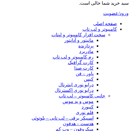
سبد خرید شما خالی است.
ورود/عضویت
صفحه اصلی
کامپیوتر و‌‌‌‌‌ لپ تاپ
سخت افزار کامپیوتر و لپتاپ
مانیتور و آداپتور
پردازنده
مادربرد
رم کامپیوتر و لپ تاپ
کارت گرافیک
کارت صدا
پاور – فن
کیس
درایو نوری اینترنال
درایو نوری اکسترنال
جانبی کامپیوتر – لپ تاپ
موس و پد موس
کیبورد
قلم نوری
اسپیکر برقی – لپ تاپی – بلوتوثی
هدست – هدفون
میکروفون – وب کم