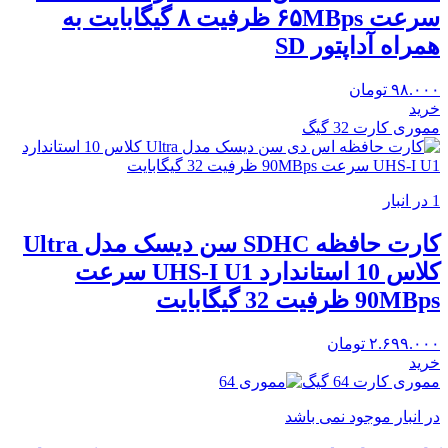
سرعت ۶۵MBps ظرفیت ۸ گیگابایت به
همراه آداپتور SD
۹۸.۰۰۰
تومان
خرید
مموری کارت 32 گیگ
1 در انبار
کارت حافظه SDHC سن دیسک مدل Ultra
کلاس 10 استاندارد UHS-I U1 سرعت
90MBps ظرفیت 32 گیگابایت
۲.۶۹۹.۰۰۰
تومان
خرید
مموری کارت 64 گیگ
در انبار موجود نمی باشد