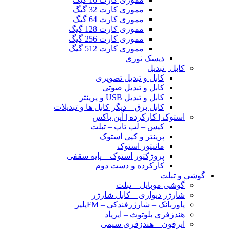
مموری کارت 32 گیگ
مموری کارت 64 گیگ
مموری کارت 128 گیگ
مموری کارت 256 گیگ
مموری کارت 512 گیگ
دیسک نوری
کابل | تبدیل
کابل و تبدیل تصویری
کابل و تبدیل صوتی
کابل و تبدیل USB و پرینتر
کابل برق – دیگر کابل ها و تبدیلات
استوک | کارکرده | اُپن باکس
کیس – لپ تاپ – تبلت
پرینتر و کپی استوک
مانیتور استوک
پروژکتور استوک – پایه سقفی
کارکرده و دست دوم
گوشی و تبلت
گوشی موبایل – تبلت
شارژر دیواری – کابل شارژر
پاوربانک – شارژرفندکی – FMپلیر
هندزفری بلوتوث – ایرپاد
ایرفون – هندزفری سیمی