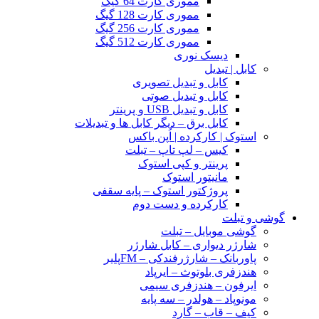
مموری کارت 64 گیگ
مموری کارت 128 گیگ
مموری کارت 256 گیگ
مموری کارت 512 گیگ
دیسک نوری
کابل | تبدیل
کابل و تبدیل تصویری
کابل و تبدیل صوتی
کابل و تبدیل USB و پرینتر
کابل برق – دیگر کابل ها و تبدیلات
استوک | کارکرده | اُپن باکس
کیس – لپ تاپ – تبلت
پرینتر و کپی استوک
مانیتور استوک
پروژکتور استوک – پایه سقفی
کارکرده و دست دوم
گوشی و تبلت
گوشی موبایل – تبلت
شارژر دیواری – کابل شارژر
پاوربانک – شارژرفندکی – FMپلیر
هندزفری بلوتوث – ایرپاد
ایرفون – هندزفری سیمی
مونوپاد – هولدر – سه پایه
کیف – قاب – گارد