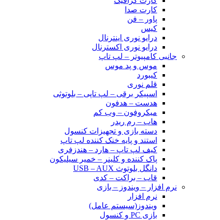
کارت گرافیک
کارت صدا
پاور – فن
کیس
درایو نوری اینترنال
درایو نوری اکسترنال
جانبی کامپیوتر – لپ تاپ
موس و پد موس
کیبورد
قلم نوری
اسپیکر برقی – لپ تاپی – بلوتوثی
هدست – هدفون
میکروفون – وب کم
هاب – رم ریدر
دسته بازی و تجهیزات کنسول
استند و پایه خنک کننده لپ تاپ
کیف لپ تاپ – هارد – هندزفری
پاک کننده و کلینر – خمیر سیلیکون
دانگل بلوتوث USB – AUX
قاب – براکت – کدی
نرم افزار – ویندوز – بازی
نرم افزار
ویندوز(سیستم عامل)
بازی PC و کنسول