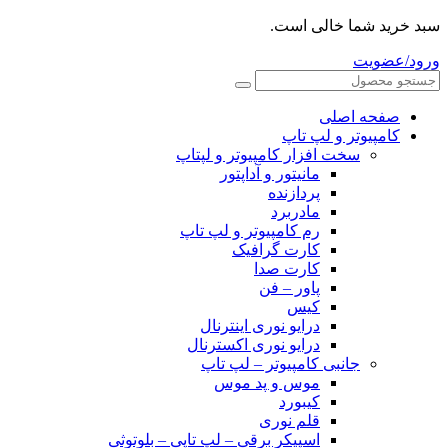
سبد خرید شما خالی است.
ورود/عضویت
صفحه اصلی
کامپیوتر و‌‌‌‌‌ لپ تاپ
سخت افزار کامپیوتر و لپتاپ
مانیتور و آداپتور
پردازنده
مادربرد
رم کامپیوتر و لپ تاپ
کارت گرافیک
کارت صدا
پاور – فن
کیس
درایو نوری اینترنال
درایو نوری اکسترنال
جانبی کامپیوتر – لپ تاپ
موس و پد موس
کیبورد
قلم نوری
اسپیکر برقی – لپ تاپی – بلوتوثی