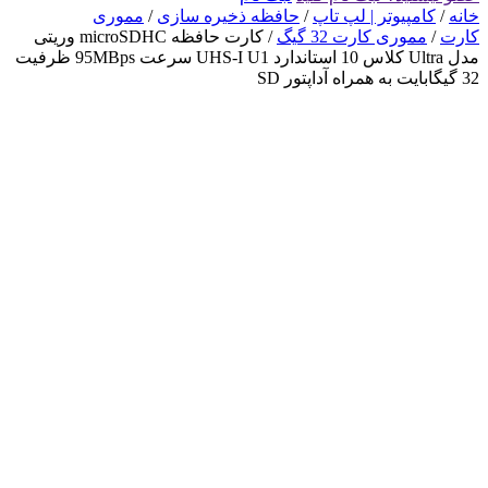
خانه
/
کامپیوتر | لپ تاپ
/
حافظه ذخیره سازی
/
مموری
کارت
/
مموری کارت 32 گیگ
/ کارت حافظه microSDHC وریتی
مدل Ultra کلاس 10 استاندارد UHS-I U1 سرعت 95MBps ظرفیت
32 گیگابایت به همراه آداپتور SD