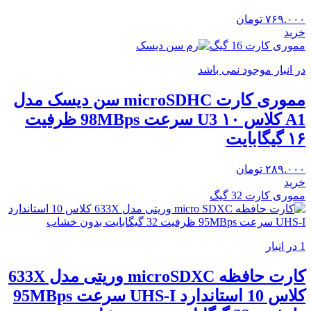
۷۶۹.۰۰۰
تومان
خرید
مموری کارت 16 گیگ
در انبار موجود نمی باشد
مموری کارت‌ microSDHC سن دیسک مدل
A1 کلاس ۱۰ U3 سرعت 98MBps ظرفیت
۱۶ گیگابایت
۲۸۹.۰۰۰
تومان
خرید
مموری کارت 32 گیگ
1 در انبار
کارت حافظه microSDXC وریتی مدل 633X
کلاس 10 استاندارد UHS-I سرعت 95MBps