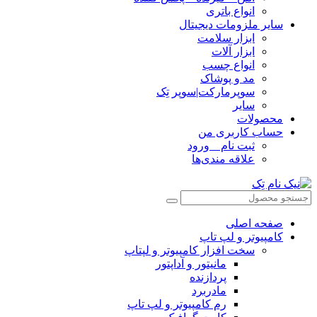
انواع باتری
سایر ملزومات دیجیتال
ابزار سلامت
ابزار آلات
انواع چسب
مد و پوشاک
سوپرمارکت|سوپر تِک
سایر
محصولات
حساب کاربری من
ثبت نام _ ورود
علاقه مندی‌ها
صفحه اصلی
کامپیوتر و‌‌‌‌‌ لپ تاپ
سخت افزار کامپیوتر و لپتاپ
مانیتور و آداپتور
پردازنده
مادربرد
رم کامپیوتر و لپ تاپ