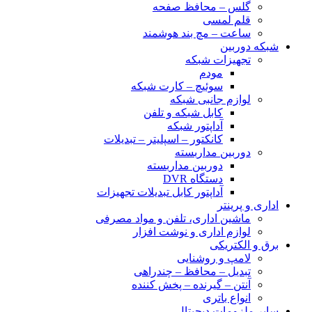
گلس – محافظ صفحه
قلم لمسی
ساعت – مچ بند هوشمند
شبکه دوربین
تجهیزات شبکه
مودم
سوئیچ – کارت شبکه
لوازم جانبی شبکه
کابل شبکه و تلفن
آداپتور شبکه
کانکتور – اسپلیتر – تبدیلات
دوربین مداربسته
دوربین مداربسته
دستگاه DVR
آداپتور کابل تبدیلات تجهیزات
اداری و پرینتر
ماشین اداری، تلفن و مواد مصرفی
لوازم اداری و نوشت افزار
برق و الکتریکی
لامپ و روشنایی
تبدیل – محافظ – چندراهی
آنتن – گیرنده – پخش کننده
انواع باتری
سایر ملزومات دیجیتال