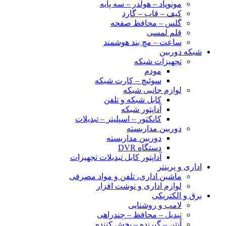
مونوپاد – هولدر – سه پایه
کیف – قاب – گارد
گلس – محافظ صفحه
قلم لمسی
ساعت – مچ بند هوشمند
شبکه دوربین
تجهیزات شبکه
مودم
سوئیچ – کارت شبکه
لوازم جانبی شبکه
کابل شبکه و تلفن
آداپتور شبکه
کانکتور – اسپلیتر – تبدیلات
دوربین مداربسته
دوربین مداربسته
دستگاه DVR
آداپتور کابل تبدیلات تجهیزات
اداری و پرینتر
ماشین اداری، تلفن و مواد مصرفی
لوازم اداری و نوشت افزار
برق و الکتریکی
لامپ و روشنایی
تبدیل – محافظ – چندراهی
آنتن – گیرنده – پخش کننده