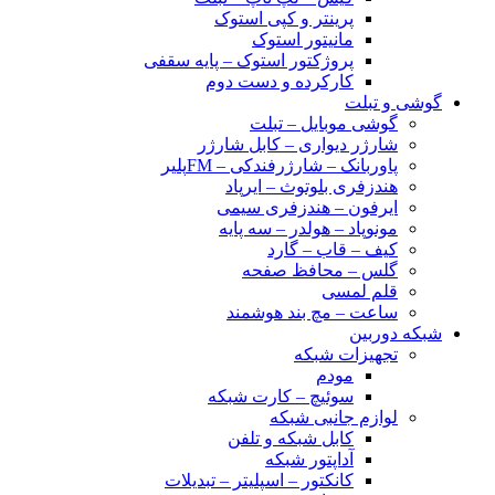
پرینتر و کپی استوک
مانیتور استوک
پروژکتور استوک – پایه سقفی
کارکرده و دست دوم
گوشی و تبلت
گوشی موبایل – تبلت
شارژر دیواری – کابل شارژر
پاوربانک – شارژرفندکی – FMپلیر
هندزفری بلوتوث – ایرپاد
ایرفون – هندزفری سیمی
مونوپاد – هولدر – سه پایه
کیف – قاب – گارد
گلس – محافظ صفحه
قلم لمسی
ساعت – مچ بند هوشمند
شبکه دوربین
تجهیزات شبکه
مودم
سوئیچ – کارت شبکه
لوازم جانبی شبکه
کابل شبکه و تلفن
آداپتور شبکه
کانکتور – اسپلیتر – تبدیلات