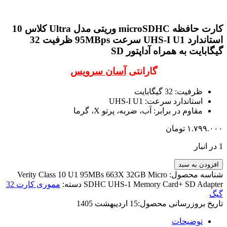
کارت حافظه microSDHC وریتی مدل Ultra کلاس 10
استاندارد UHS-I U1 سرعت 95MBps ظرفیت 32
گیگابایت به همراه آداپتور SD
گارانتی
آسان سرویس
ظرفیت: 32 گیگابایت
استاندارد سرعت: UHS-I U1
مقاوم در برابر: آب، ضربه، پرتو X، گرما
۱.۷۹۹.۰۰۰
تومان
1 در انبار
افزودن به سبد
شناسه محصول:
Verity Class 10 U1 95MBs 663X 32GB Micro
SDHC UHS-1 Memory Card+ SD Adapter
دسته:
مموری کارت 32
گیگ
تاریخ بروزرسانی محصول:
15 اردیبهشت 1405
توضیحات