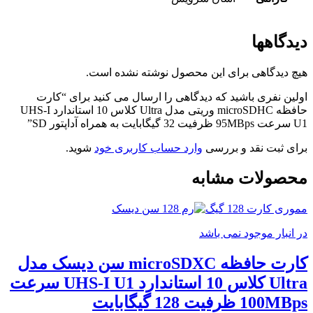
دیدگاهها
هیچ دیدگاهی برای این محصول نوشته نشده است.
اولین نفری باشید که دیدگاهی را ارسال می کنید برای “کارت
حافظه microSDHC وریتی مدل Ultra کلاس 10 استاندارد UHS-I
U1 سرعت 95MBps ظرفیت 32 گیگابایت به همراه آداپتور SD”
برای ثبت نقد و بررسی
وارد حساب کاربری خود
شوید.
محصولات مشابه
مموری کارت 128 گیگ
در انبار موجود نمی باشد
کارت حافظه microSDXC سن دیسک مدل
Ultra کلاس 10 استاندارد UHS-I U1 سرعت
100MBps ظرفیت 128 گیگابایت