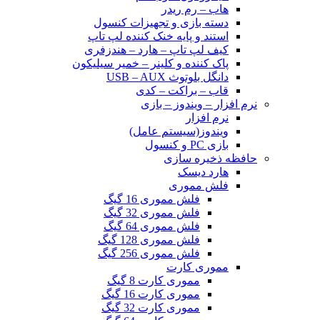
هاب – رم ریدر
دسته بازی و تجهیزات کنسول
استند و پایه خنک کننده لپ تاپ
کیف لپ تاپ – هارد – هندزفری
پاک کننده و کلینر – خمیر سیلیکون
دانگل بلوتوث USB – AUX
قاب – براکت – کدی
نرم افزار – ویندوز – بازی
نرم افزار
ویندوز(سیستم عامل)
بازی PC و کنسول
حافظه ذخیره سازی
هارد دیسک
فلش مموری
فلش مموری 16 گیگ
فلش مموری 32 گیگ
فلش مموری 64 گیگ
فلش مموری 128 گیگ
فلش مموری 256 گیگ
مموری کارت
مموری کارت 8 گیگ
مموری کارت 16 گیگ
مموری کارت 32 گیگ