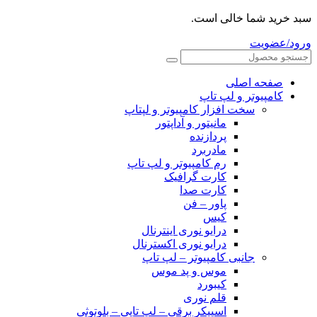
سبد خرید شما خالی است.
ورود/عضویت
صفحه اصلی
کامپیوتر و‌‌‌‌‌ لپ تاپ
سخت افزار کامپیوتر و لپتاپ
مانیتور و آداپتور
پردازنده
مادربرد
رم کامپیوتر و لپ تاپ
کارت گرافیک
کارت صدا
پاور – فن
کیس
درایو نوری اینترنال
درایو نوری اکسترنال
جانبی کامپیوتر – لپ تاپ
موس و پد موس
کیبورد
قلم نوری
اسپیکر برقی – لپ تاپی – بلوتوثی