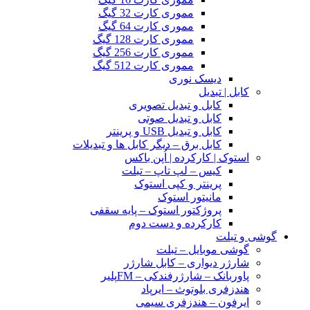
مموری کارت 32 گیگ
مموری کارت 64 گیگ
مموری کارت 128 گیگ
مموری کارت 256 گیگ
مموری کارت 512 گیگ
دیسک نوری
کابل | تبدیل
کابل و تبدیل تصویری
کابل و تبدیل صوتی
کابل و تبدیل USB و پرینتر
کابل برق – دیگر کابل ها و تبدیلات
استوک | کارکرده | اُپن باکس
کیس – لپ تاپ – تبلت
پرینتر و کپی استوک
مانیتور استوک
پروژکتور استوک – پایه سقفی
کارکرده و دست دوم
گوشی و تبلت
گوشی موبایل – تبلت
شارژر دیواری – کابل شارژر
پاوربانک – شارژرفندکی – FMپلیر
هندزفری بلوتوث – ایرپاد
ایرفون – هندزفری سیمی