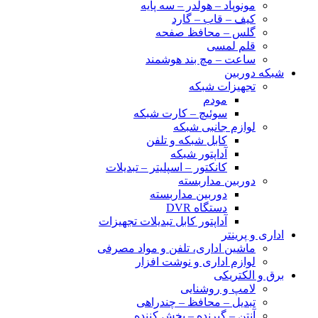
مونوپاد – هولدر – سه پایه
کیف – قاب – گارد
گلس – محافظ صفحه
قلم لمسی
ساعت – مچ بند هوشمند
شبکه دوربین
تجهیزات شبکه
مودم
سوئیچ – کارت شبکه
لوازم جانبی شبکه
کابل شبکه و تلفن
آداپتور شبکه
کانکتور – اسپلیتر – تبدیلات
دوربین مداربسته
دوربین مداربسته
دستگاه DVR
آداپتور کابل تبدیلات تجهیزات
اداری و پرینتر
ماشین اداری، تلفن و مواد مصرفی
لوازم اداری و نوشت افزار
برق و الکتریکی
لامپ و روشنایی
تبدیل – محافظ – چندراهی
آنتن – گیرنده – پخش کننده