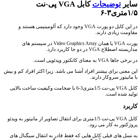
سایر
توضیحات
کابل VGA پی-نت
۱/۵متری۳-۶
در این کابل دو پورت VGA وجود دارد که آلومینیمی هستند و
مقاومت زیادی دارند.
پورت VGA یا همان Video Graphics Array در سیستم های
مداربسته اصطلاح VGA در دو جا کاربرد دارد.
در برخی جاها VGA به معنای کانکتور ویدئویی است.
این معنی برای بیشتر افراد آشنا می باشد. زیرا اکثر افراد کم و بیش
با مانیتور سروکار دارند.
کابل VGA پی-نت 1/5متری3-6 با ضخامت وکیفیت ساخت بالایی
تولید شده است.
کاربرد
کابل VGA پی-نت 1/5متری برای انتقال تصاویر از مانیتور به ویدئو
پروژکتور به کار می رود.
به نسل های قبلی کابل هایی که فقط قادر به انتقال سیگنال های