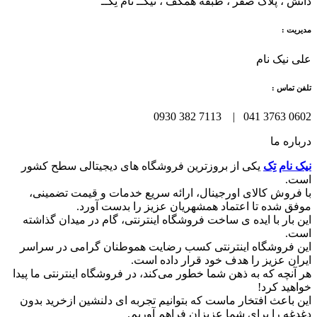
دانش ، پلاک صفر ، طبقه همکف ، نیکــ نام تِکــ
مدیریت :
علی نیک نام
تلفن تماس :
0602 3763 041 | 7113 382 0930
درباره ما
نیک نام تِک
یکی از بروزترین فروشگاه های دیجیتالی سطح کشور
است.
با فروش کالای اورجینال، ارائه سریع خدمات و قیمت تضمینی،
موفق شده تا اعتماد همشهریان عزیز را بدست آورد.
این بار با ایده ی ساخت فروشگاه اینترنتی، گام در میدان گذاشته
است.
این فروشگاه اینترنتی کسب رضایت هموطنان گرامی در سراسر
ایران عزیز را هدف خود قرار داده است.
هر آنچه که به ذهن شما خطور می‌کند، در فروشگاه اینترنتی ما پیدا
خواهید کرد!
این باعث افتخار ماست که بتوانیم تجربه ای دلنشین ازخرید بدون
دغدغه را برای شما عزیزان فراهم آوریم.