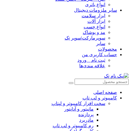
انواع باتری
سایر ملزومات دیجیتال
ابزار سلامت
ابزار آلات
انواع چسب
مد و پوشاک
سوپرمارکت|سوپر تِک
سایر
محصولات
حساب کاربری من
ثبت نام _ ورود
علاقه مندی‌ها
صفحه اصلی
کامپیوتر و‌‌‌‌‌ لپ تاپ
سخت افزار کامپیوتر و لپتاپ
مانیتور و آداپتور
پردازنده
مادربرد
رم کامپیوتر و لپ تاپ