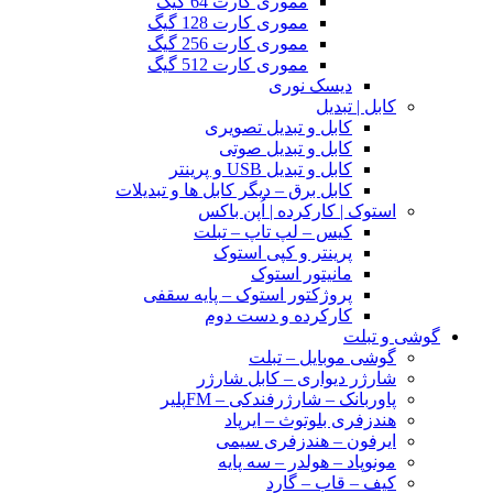
مموری کارت 64 گیگ
مموری کارت 128 گیگ
مموری کارت 256 گیگ
مموری کارت 512 گیگ
دیسک نوری
کابل | تبدیل
کابل و تبدیل تصویری
کابل و تبدیل صوتی
کابل و تبدیل USB و پرینتر
کابل برق – دیگر کابل ها و تبدیلات
استوک | کارکرده | اُپن باکس
کیس – لپ تاپ – تبلت
پرینتر و کپی استوک
مانیتور استوک
پروژکتور استوک – پایه سقفی
کارکرده و دست دوم
گوشی و تبلت
گوشی موبایل – تبلت
شارژر دیواری – کابل شارژر
پاوربانک – شارژرفندکی – FMپلیر
هندزفری بلوتوث – ایرپاد
ایرفون – هندزفری سیمی
مونوپاد – هولدر – سه پایه
کیف – قاب – گارد