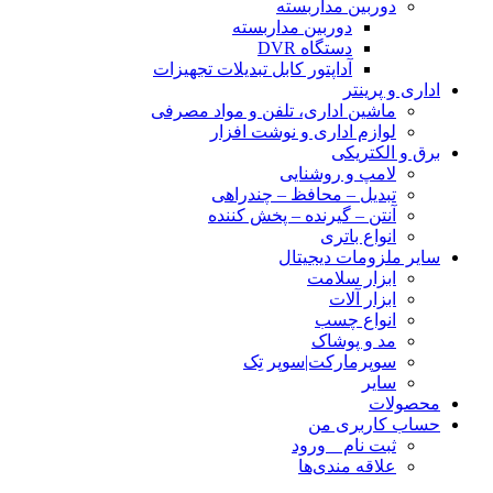
دوربین مداربسته
دوربین مداربسته
دستگاه DVR
آداپتور کابل تبدیلات تجهیزات
اداری و پرینتر
ماشین اداری، تلفن و مواد مصرفی
لوازم اداری و نوشت افزار
برق و الکتریکی
لامپ و روشنایی
تبدیل – محافظ – چندراهی
آنتن – گیرنده – پخش کننده
انواع باتری
سایر ملزومات دیجیتال
ابزار سلامت
ابزار آلات
انواع چسب
مد و پوشاک
سوپرمارکت|سوپر تِک
سایر
محصولات
حساب کاربری من
ثبت نام _ ورود
علاقه مندی‌ها