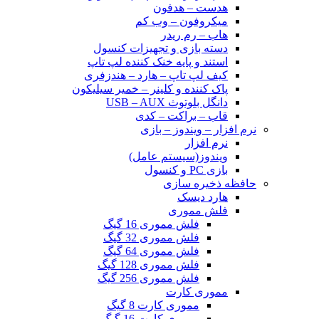
هدست – هدفون
میکروفون – وب کم
هاب – رم ریدر
دسته بازی و تجهیزات کنسول
استند و پایه خنک کننده لپ تاپ
کیف لپ تاپ – هارد – هندزفری
پاک کننده و کلینر – خمیر سیلیکون
دانگل بلوتوث USB – AUX
قاب – براکت – کدی
نرم افزار – ویندوز – بازی
نرم افزار
ویندوز(سیستم عامل)
بازی PC و کنسول
حافظه ذخیره سازی
هارد دیسک
فلش مموری
فلش مموری 16 گیگ
فلش مموری 32 گیگ
فلش مموری 64 گیگ
فلش مموری 128 گیگ
فلش مموری 256 گیگ
مموری کارت
مموری کارت 8 گیگ
مموری کارت 16 گیگ