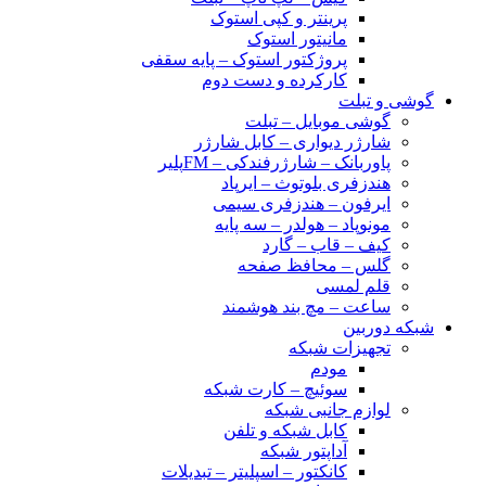
پرینتر و کپی استوک
مانیتور استوک
پروژکتور استوک – پایه سقفی
کارکرده و دست دوم
گوشی و تبلت
گوشی موبایل – تبلت
شارژر دیواری – کابل شارژر
پاوربانک – شارژرفندکی – FMپلیر
هندزفری بلوتوث – ایرپاد
ایرفون – هندزفری سیمی
مونوپاد – هولدر – سه پایه
کیف – قاب – گارد
گلس – محافظ صفحه
قلم لمسی
ساعت – مچ بند هوشمند
شبکه دوربین
تجهیزات شبکه
مودم
سوئیچ – کارت شبکه
لوازم جانبی شبکه
کابل شبکه و تلفن
آداپتور شبکه
کانکتور – اسپلیتر – تبدیلات