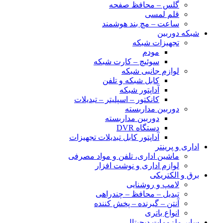
گلس – محافظ صفحه
قلم لمسی
ساعت – مچ بند هوشمند
شبکه دوربین
تجهیزات شبکه
مودم
سوئیچ – کارت شبکه
لوازم جانبی شبکه
کابل شبکه و تلفن
آداپتور شبکه
کانکتور – اسپلیتر – تبدیلات
دوربین مداربسته
دوربین مداربسته
دستگاه DVR
آداپتور کابل تبدیلات تجهیزات
اداری و پرینتر
ماشین اداری، تلفن و مواد مصرفی
لوازم اداری و نوشت افزار
برق و الکتریکی
لامپ و روشنایی
تبدیل – محافظ – چندراهی
آنتن – گیرنده – پخش کننده
انواع باتری
سایر ملزومات دیجیتال