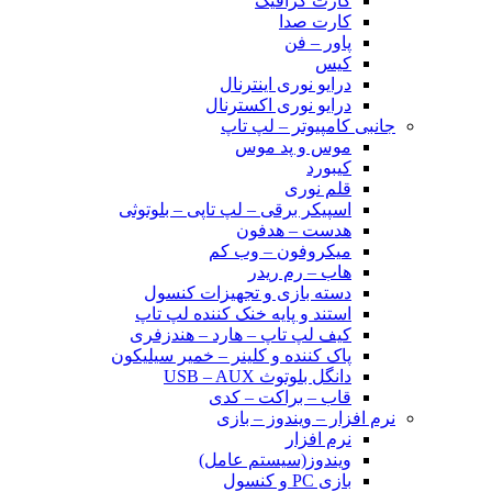
کارت گرافیک
کارت صدا
پاور – فن
کیس
درایو نوری اینترنال
درایو نوری اکسترنال
جانبی کامپیوتر – لپ تاپ
موس و پد موس
کیبورد
قلم نوری
اسپیکر برقی – لپ تاپی – بلوتوثی
هدست – هدفون
میکروفون – وب کم
هاب – رم ریدر
دسته بازی و تجهیزات کنسول
استند و پایه خنک کننده لپ تاپ
کیف لپ تاپ – هارد – هندزفری
پاک کننده و کلینر – خمیر سیلیکون
دانگل بلوتوث USB – AUX
قاب – براکت – کدی
نرم افزار – ویندوز – بازی
نرم افزار
ویندوز(سیستم عامل)
بازی PC و کنسول