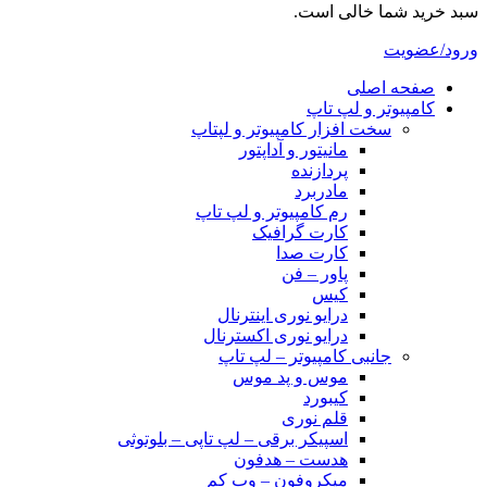
سبد خرید شما خالی است.
ورود/عضویت
صفحه اصلی
کامپیوتر و‌‌‌‌‌ لپ تاپ
سخت افزار کامپیوتر و لپتاپ
مانیتور و آداپتور
پردازنده
مادربرد
رم کامپیوتر و لپ تاپ
کارت گرافیک
کارت صدا
پاور – فن
کیس
درایو نوری اینترنال
درایو نوری اکسترنال
جانبی کامپیوتر – لپ تاپ
موس و پد موس
کیبورد
قلم نوری
اسپیکر برقی – لپ تاپی – بلوتوثی
هدست – هدفون
میکروفون – وب کم