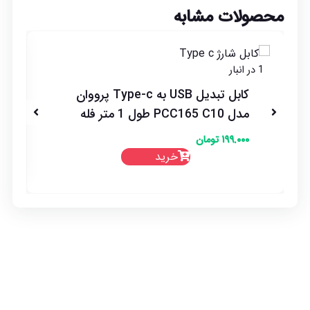
محصولات مشابه
د
1 در انبار
کابل تبدیل USB به Type-c پرووان
مدل PCC165 C10 طول 1 متر فله
۱۹۹.۰۰۰
تومان
خرید