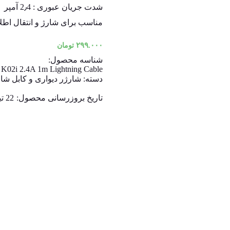
شدت جریان عبوری : 2٫4 آمپر
مناسب برای شارژ و انتقال اطل
۲۹۹.۰۰۰
تومان
شناسه محصول:
 K02i 2.4A 1m Lightning Cable
دسته:
شارژر دیواری و کابل شا
تاریخ بروزرسانی محصول:
22 تیر 1405