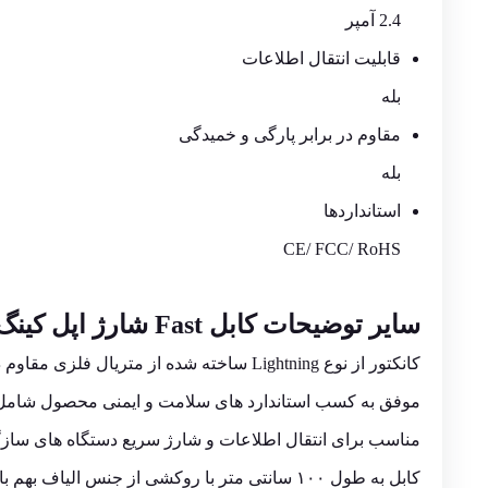
2.4 آمپر
قابلیت انتقال اطلاعات
بله
مقاوم در برابر پارگی و خمیدگی
بله
استانداردها
CE/ FCC/ RoHS
سایر توضیحات کابل Fast
شارژ اپل کینگ استار مدل 2i
کانکتور از نوع Lightning ساخته شده از متریال فلزی مقاوم در برابر فشار و سایش
موفق به کسب استاندارد های سلامت و ایمنی محصول شامل E / FCC / RoHS
مناسب برای انتقال اطلاعات و شارژ سریع دستگاه های سازگار با
کابل به طول ۱۰۰ سانتی متر با روکشی از جنس الیاف بهم بافته شده مقاوم در برابر کشش و خمیدگی