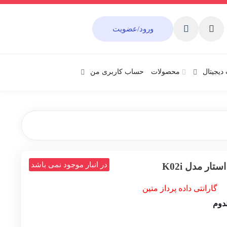
ورود/عضویت
دیجیتال
محصولات
حساب کاربری من
در انبار موجود نمی باشد
ار مدل K02i
گارانتی
داده پرداز متین
دوم