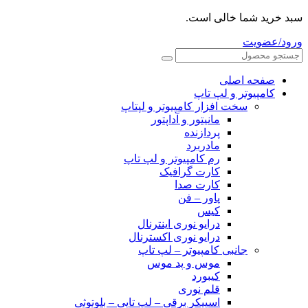
سبد خرید شما خالی است.
ورود/عضویت
صفحه اصلی
کامپیوتر و‌‌‌‌‌ لپ تاپ
سخت افزار کامپیوتر و لپتاپ
مانیتور و آداپتور
پردازنده
مادربرد
رم کامپیوتر و لپ تاپ
کارت گرافیک
کارت صدا
پاور – فن
کیس
درایو نوری اینترنال
درایو نوری اکسترنال
جانبی کامپیوتر – لپ تاپ
موس و پد موس
کیبورد
قلم نوری
اسپیکر برقی – لپ تاپی – بلوتوثی