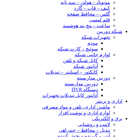
مونوپاد – هولدر – سه پایه
کیف – قاب – گارد
گلس – محافظ صفحه
قلم لمسی
ساعت – مچ بند هوشمند
شبکه دوربین
تجهیزات شبکه
مودم
سوئیچ – کارت شبکه
لوازم جانبی شبکه
کابل شبکه و تلفن
آداپتور شبکه
کانکتور – اسپلیتر – تبدیلات
دوربین مداربسته
دوربین مداربسته
دستگاه DVR
آداپتور کابل تبدیلات تجهیزات
اداری و پرینتر
ماشین اداری، تلفن و مواد مصرفی
لوازم اداری و نوشت افزار
برق و الکتریکی
لامپ و روشنایی
تبدیل – محافظ – چندراهی
آنتن – گیرنده – پخش کننده