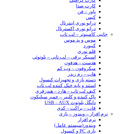
کارت گرافیک
کارت صدا
پاور – فن
کیس
درایو نوری اینترنال
درایو نوری اکسترنال
جانبی کامپیوتر – لپ تاپ
موس و پد موس
کیبورد
قلم نوری
اسپیکر برقی – لپ تاپی – بلوتوثی
هدست – هدفون
میکروفون – وب کم
هاب – رم ریدر
دسته بازی و تجهیزات کنسول
استند و پایه خنک کننده لپ تاپ
کیف لپ تاپ – هارد – هندزفری
پاک کننده و کلینر – خمیر سیلیکون
دانگل بلوتوث USB – AUX
قاب – براکت – کدی
نرم افزار – ویندوز – بازی
نرم افزار
ویندوز(سیستم عامل)
بازی PC و کنسول