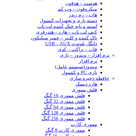
هدست – هدفون
میکروفون – وب کم
هاب – رم ریدر
دسته بازی و تجهیزات کنسول
استند و پایه خنک کننده لپ تاپ
کیف لپ تاپ – هارد – هندزفری
پاک کننده و کلینر – خمیر سیلیکون
دانگل بلوتوث USB – AUX
قاب – براکت – کدی
نرم افزار – ویندوز – بازی
نرم افزار
ویندوز(سیستم عامل)
بازی PC و کنسول
حافظه ذخیره سازی
هارد دیسک
فلش مموری
فلش مموری 16 گیگ
فلش مموری 32 گیگ
فلش مموری 64 گیگ
فلش مموری 128 گیگ
فلش مموری 256 گیگ
مموری کارت
مموری کارت 8 گیگ
مموری کارت 16 گیگ