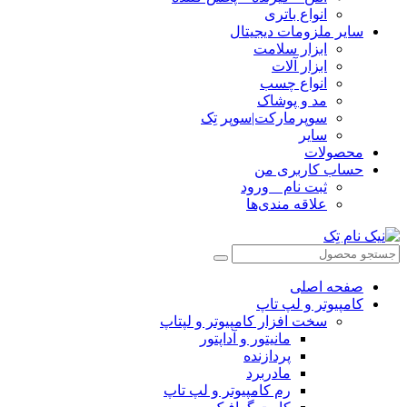
انواع باتری
سایر ملزومات دیجیتال
ابزار سلامت
ابزار آلات
انواع چسب
مد و پوشاک
سوپرمارکت|سوپر تِک
سایر
محصولات
حساب کاربری من
ثبت نام _ ورود
علاقه مندی‌ها
صفحه اصلی
کامپیوتر و‌‌‌‌‌ لپ تاپ
سخت افزار کامپیوتر و لپتاپ
مانیتور و آداپتور
پردازنده
مادربرد
رم کامپیوتر و لپ تاپ