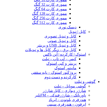
مموری کارت 32 گیگ
مموری کارت 64 گیگ
مموری کارت 128 گیگ
مموری کارت 256 گیگ
مموری کارت 512 گیگ
دیسک نوری
کابل | تبدیل
کابل و تبدیل تصویری
کابل و تبدیل صوتی
کابل و تبدیل USB و پرینتر
کابل برق – دیگر کابل ها و تبدیلات
استوک | کارکرده | اُپن باکس
کیس – لپ تاپ – تبلت
پرینتر و کپی استوک
مانیتور استوک
پروژکتور استوک – پایه سقفی
کارکرده و دست دوم
گوشی و تبلت
گوشی موبایل – تبلت
شارژر دیواری – کابل شارژر
پاوربانک – شارژرفندکی – FMپلیر
هندزفری بلوتوث – ایرپاد
ایرفون – هندزفری سیمی