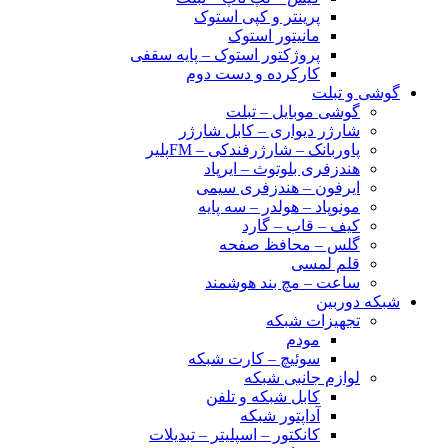
پرینتر و کپی استوک
مانیتور استوک
پروژکتور استوک – پایه سقفی
کارکرده و دست دوم
گوشی و تبلت
گوشی موبایل – تبلت
شارژر دیواری – کابل شارژر
پاوربانک – شارژرفندکی – FMپلیر
هندزفری بلوتوث – ایرپاد
ایرفون – هندزفری سیمی
مونوپاد – هولدر – سه پایه
کیف – قاب – گارد
گلس – محافظ صفحه
قلم لمسی
ساعت – مچ بند هوشمند
شبکه دوربین
تجهیزات شبکه
مودم
سوئیچ – کارت شبکه
لوازم جانبی شبکه
کابل شبکه و تلفن
آداپتور شبکه
کانکتور – اسپلیتر – تبدیلات