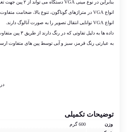
بنابراین در نوع مینی VGA دستگاه می تواند از ۲ پین جهت تغذیه استفاده کند.
انواع VGA در متراژهای گوناگون، تنوع بالا، ضخامت متفاوت و کیفیت های مختلف در بازار موجود می باشد.
انواع VGA توانایی انتقال تصویر را به صورت آنالوگ دارند.
داده ها به دلیل تفاوتی که در رنگ دارند از طریق ۳ پین متفاوت به مانیتور ارسال می شوند.
به عبارتی رنگ قرمز، سبز و آبی توسط پین های متفاوت ارس
در 
توضیحات تکمیلی
وزن
600 گرم