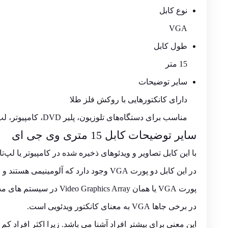
نوع کابل
VGA
طول کابل
15 متر
سایر توضیحات
دارای کانکتورهایی با روکش فلز طلا
مناسب برای دستگاه‌های تلوزیون، پلیر DVD، کامپیوتر، لپ‌‍‌تاپ، پروژکتور و کنسول‌های بازی
سایر
توضیحات
کابل 15 متری وی جی ای
با این کابل تصاویر و ویدئوهای ذخیره شده در کامپیوتر یا لپ‌تا
در این کابل دو پورت VGA وجود دارد که آلومینیمی هستند و مقاومت زیادی دارند.
پورت VGA یا همان Video Graphics Array در سیستم های مداربسته اصطلاح VGA در دو جا کاربرد دارد.
در برخی جاها VGA به معنای کانکتور ویدئویی است.
این معنی برای بیشتر افراد آشنا می باشد. زیرا اکثر افراد کم 