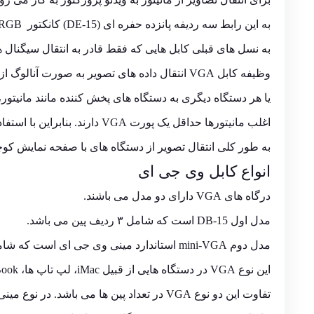
به این رابط سه ردیفه پانزده حفره ای (DE-15) کانکتور RGB هم گفته می شود.
به نسل های قبلی کابل هایی که فقط قادر به انتقال سیگنال های ویدئو
وظیفه کابل VGA انتقال داده های تصویر به صورت آنالوگ از کامپیوتر
یا هر دستگاه دیگری به دستگاه های پخش کننده مانند مانیتور،
اغلب مانیتورها حداقل یک پورت VGA دارند. بنابراین با استفاده از کابل VGA می توانید تصاویر را منتقل و مشاهده کنیم.
به طور کلی انتقال تصویر از دستگاه های با صفحه نمایش کو
انواع کابل وی جی ای
درگاه های VGA دارای دو مدل می باشند.
مدل اول DB-15 است که شامل ۳ ردیف پین می باشد.
مدل دوم mini-VGA استاندارد مینی وی جی ای است که شامل ۱۴ پین دو ردیفی می باشد.
این نوع VGA در دستگاه هایی از قبیل iMac، لپ تاپ ها، iBook و power book کاربرد دارند.
تفاوت این دو نوع VGA در تعداد پین ها می باشد. در نوع مینی به جای ۱۵ پین ۱۴ پین وجود دارد.