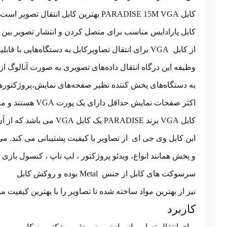
کابل PARADISE 15M VGA بهترین کابل انتقال تصویر است.
کابل پارادایس مناسب برای متصل کردن و انتشار تصویر بین د
از کابل VGA برای انتقال تصاویرکابل به دستگاه‌هایی با قابلیت پخش فایل‌های ویدئویی مانند مانیتور و پروژکتور استفاده می شود.
وظیفه این درگاه انتقال داده‌های تصویری به صورت آنالوگ از ک
به دستگاه‌های پخش کننده نظیر صفحه‌های نمایش،پروژکتورها 
اکثر صفحات نمایش حداقل دارای یک پورت VGA هستند و ما می توانیم از طریق درگاه VGA تصاویر را منتقل کرده و آن ها را مشاهده کنیم
کابل VGA برند PARADISE یک کابل VGA می باشد که از آن جهت انتقال تصویر از کارت گرافیکی به نمایشگر استفاده می شود.
این
کابل وی جی ای
از تصاویر با کیفیت پشتیبانی می کند. می
و پخش همانند انواع، ویدئو پروژکتور ، لپ تاپ ، کنسول بازی ، انواع تلویزیون
سرسوکت های کابل از جنس Metal بوده و روکش کابل
نیز از بهترین مواد ساخته شده تا تصاویر را با بهترین کیفیت م
کاربرد
برای انتقال تصاویر از مانیتور به ویدئو پروژکتور به کار می رود