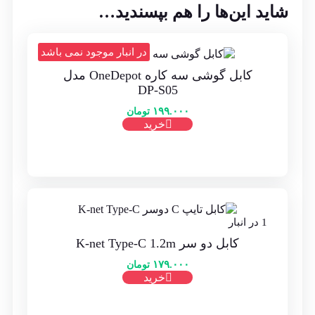
شاید این‌ها را هم بپسندید…
در انبار موجود نمی باشد
کابل گوشی سه کاره OneDepot مدل
DP-S05
۱۹۹.۰۰۰
تومان
خرید
1 در انبار
کابل دو سر K-net Type-C 1.2m
۱۷۹.۰۰۰
تومان
خرید