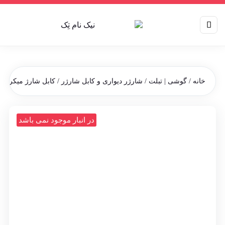
خانه
/
گوشی | تبلت
/
شارژر دیواری و کابل شارژر
/ کابل شارژ میکرو سرکج هوکو ING Micro DATA CABLE
در انبار موجود نمی باشد