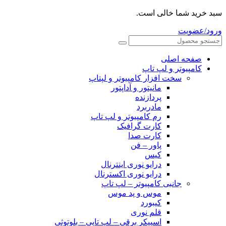
سبد خرید شما خالی است.
ورود/عضویت
صفحه اصلی
کامپیوتر و‌‌‌‌‌ لپ تاپ
سخت افزار کامپیوتر و لپتاپ
مانیتور و آداپتور
پردازنده
مادربرد
رم کامپیوتر و لپ تاپ
کارت گرافیک
کارت صدا
پاور – فن
کیس
درایو نوری اینترنال
درایو نوری اکسترنال
جانبی کامپیوتر – لپ تاپ
موس و پد موس
کیبورد
قلم نوری
اسپیکر برقی – لپ تاپی – بلوتوثی