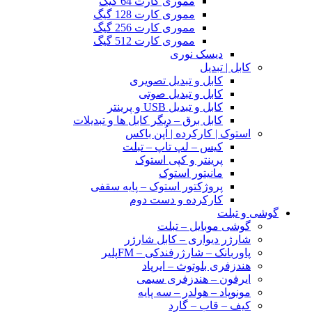
مموری کارت 64 گیگ
مموری کارت 128 گیگ
مموری کارت 256 گیگ
مموری کارت 512 گیگ
دیسک نوری
کابل | تبدیل
کابل و تبدیل تصویری
کابل و تبدیل صوتی
کابل و تبدیل USB و پرینتر
کابل برق – دیگر کابل ها و تبدیلات
استوک | کارکرده | اُپن باکس
کیس – لپ تاپ – تبلت
پرینتر و کپی استوک
مانیتور استوک
پروژکتور استوک – پایه سقفی
کارکرده و دست دوم
گوشی و تبلت
گوشی موبایل – تبلت
شارژر دیواری – کابل شارژر
پاوربانک – شارژرفندکی – FMپلیر
هندزفری بلوتوث – ایرپاد
ایرفون – هندزفری سیمی
مونوپاد – هولدر – سه پایه
کیف – قاب – گارد