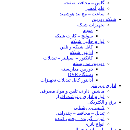
گلس – محافظ صفحه
قلم لمسی
ساعت – مچ بند هوشمند
شبکه دوربین
تجهیزات شبکه
مودم
سوئیچ – کارت شبکه
لوازم جانبی شبکه
کابل شبکه و تلفن
آداپتور شبکه
کانکتور – اسپلیتر – تبدیلات
دوربین مداربسته
دوربین مداربسته
دستگاه DVR
آداپتور کابل تبدیلات تجهیزات
اداری و پرینتر
ماشین اداری، تلفن و مواد مصرفی
لوازم اداری و نوشت افزار
برق و الکتریکی
لامپ و روشنایی
تبدیل – محافظ – چندراهی
آنتن – گیرنده – پخش کننده
انواع باتری
سایر ملزومات دیجیتال