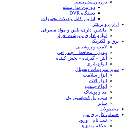
دوربین مداربسته
دوربین مداربسته
دستگاه DVR
آداپتور کابل تبدیلات تجهیزات
اداری و پرینتر
ماشین اداری، تلفن و مواد مصرفی
لوازم اداری و نوشت افزار
برق و الکتریکی
لامپ و روشنایی
تبدیل – محافظ – چندراهی
آنتن – گیرنده – پخش کننده
انواع باتری
سایر ملزومات دیجیتال
ابزار سلامت
ابزار آلات
انواع چسب
مد و پوشاک
سوپرمارکت|سوپر تِک
سایر
محصولات
حساب کاربری من
ثبت نام _ ورود
علاقه مندی‌ها