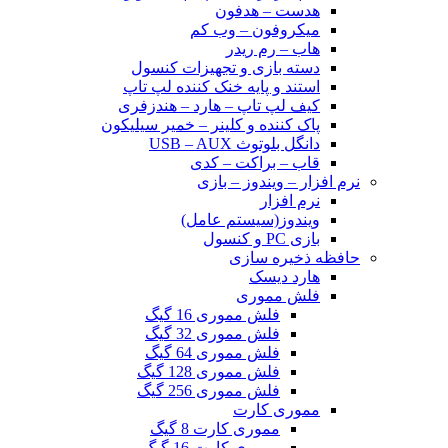
هدست – هدفون
میکروفون – وب کم
هاب – رم ریدر
دسته بازی و تجهیزات کنسول
استند و پایه خنک کننده لپ تاپ
کیف لپ تاپ – هارد – هندزفری
پاک کننده و کلینر – خمیر سیلیکون
دانگل بلوتوث USB – AUX
قاب – براکت – کدی
نرم افزار – ویندوز – بازی
نرم افزار
ویندوز(سیستم عامل)
بازی PC و کنسول
حافظه ذخیره سازی
هارد دیسک
فلش مموری
فلش مموری 16 گیگ
فلش مموری 32 گیگ
فلش مموری 64 گیگ
فلش مموری 128 گیگ
فلش مموری 256 گیگ
مموری کارت
مموری کارت 8 گیگ
مموری کارت 16 گیگ