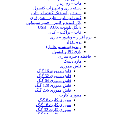
هاب – رم ریدر
دسته بازی و تجهیزات کنسول
استند و پایه خنک کننده لپ تاپ
کیف لپ تاپ – هارد – هندزفری
پاک کننده و کلینر – خمیر سیلیکون
دانگل بلوتوث USB – AUX
قاب – براکت – کدی
نرم افزار – ویندوز – بازی
نرم افزار
ویندوز(سیستم عامل)
بازی PC و کنسول
حافظه ذخیره سازی
هارد دیسک
فلش مموری
فلش مموری 16 گیگ
فلش مموری 32 گیگ
فلش مموری 64 گیگ
فلش مموری 128 گیگ
فلش مموری 256 گیگ
مموری کارت
مموری کارت 8 گیگ
مموری کارت 16 گیگ
مموری کارت 32 گیگ