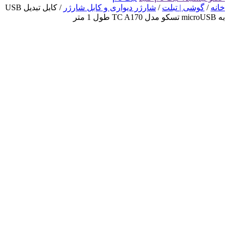
خانه
/
گوشی | تبلت
/
شارژر دیواری و کابل شارژر
/ کابل تبدیل USB
به microUSB تسکو مدل TC A170 طول 1 متر