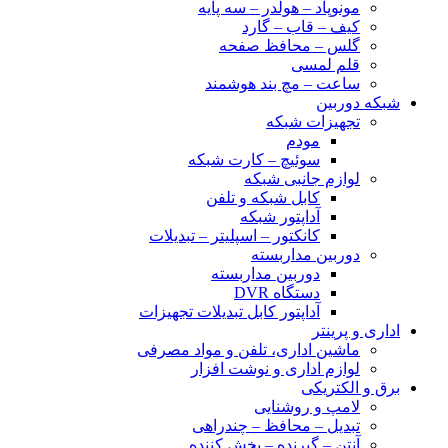
مونوپاد – هولدر – سه پایه
کیف – قاب – گارد
گلس – محافظ صفحه
قلم لمسی
ساعت – مچ بند هوشمند
شبکه دوربین
تجهیزات شبکه
مودم
سوئیچ – کارت شبکه
لوازم جانبی شبکه
کابل شبکه و تلفن
آداپتور شبکه
کانکتور – اسپلیتر – تبدیلات
دوربین مداربسته
دوربین مداربسته
دستگاه DVR
آداپتور کابل تبدیلات تجهیزات
اداری و پرینتر
ماشین اداری، تلفن و مواد مصرفی
لوازم اداری و نوشت افزار
برق و الکتریکی
لامپ و روشنایی
تبدیل – محافظ – چندراهی
آنتن – گیرنده – پخش کننده