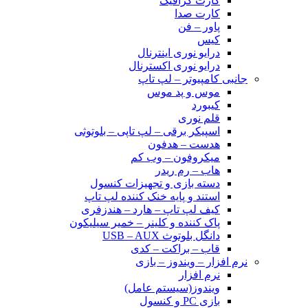
کارت گرافیک
کارت صدا
پاور – فن
کیس
درایو نوری اینترنال
درایو نوری اکسترنال
جانبی کامپیوتر – لپ تاپ
موس و پد موس
کیبورد
قلم نوری
اسپیکر برقی – لپ تاپی – بلوتوثی
هدست – هدفون
میکروفون – وب کم
هاب – رم ریدر
دسته بازی و تجهیزات کنسول
استند و پایه خنک کننده لپ تاپ
کیف لپ تاپ – هارد – هندزفری
پاک کننده و کلینر – خمیر سیلیکون
دانگل بلوتوث USB – AUX
قاب – براکت – کدی
نرم افزار – ویندوز – بازی
نرم افزار
ویندوز(سیستم عامل)
بازی PC و کنسول