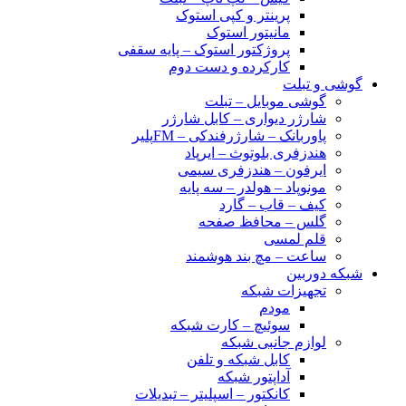
پرینتر و کپی استوک
مانیتور استوک
پروژکتور استوک – پایه سقفی
کارکرده و دست دوم
گوشی و تبلت
گوشی موبایل – تبلت
شارژر دیواری – کابل شارژر
پاوربانک – شارژرفندکی – FMپلیر
هندزفری بلوتوث – ایرپاد
ایرفون – هندزفری سیمی
مونوپاد – هولدر – سه پایه
کیف – قاب – گارد
گلس – محافظ صفحه
قلم لمسی
ساعت – مچ بند هوشمند
شبکه دوربین
تجهیزات شبکه
مودم
سوئیچ – کارت شبکه
لوازم جانبی شبکه
کابل شبکه و تلفن
آداپتور شبکه
کانکتور – اسپلیتر – تبدیلات