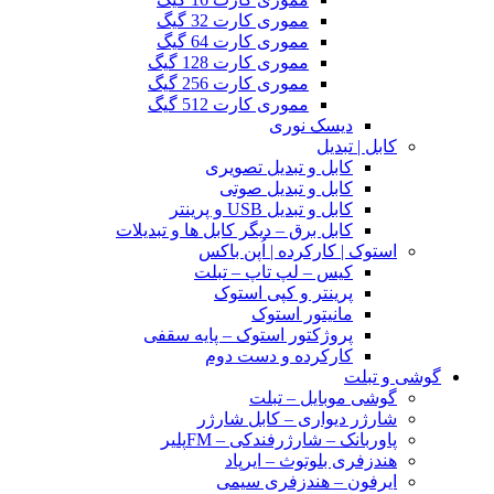
مموری کارت 32 گیگ
مموری کارت 64 گیگ
مموری کارت 128 گیگ
مموری کارت 256 گیگ
مموری کارت 512 گیگ
دیسک نوری
کابل | تبدیل
کابل و تبدیل تصویری
کابل و تبدیل صوتی
کابل و تبدیل USB و پرینتر
کابل برق – دیگر کابل ها و تبدیلات
استوک | کارکرده | اُپن باکس
کیس – لپ تاپ – تبلت
پرینتر و کپی استوک
مانیتور استوک
پروژکتور استوک – پایه سقفی
کارکرده و دست دوم
گوشی و تبلت
گوشی موبایل – تبلت
شارژر دیواری – کابل شارژر
پاوربانک – شارژرفندکی – FMپلیر
هندزفری بلوتوث – ایرپاد
ایرفون – هندزفری سیمی