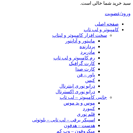
سبد خرید شما خالی است.
ورود/عضویت
صفحه اصلی
کامپیوتر و‌‌‌‌‌ لپ تاپ
سخت افزار کامپیوتر و لپتاپ
مانیتور و آداپتور
پردازنده
مادربرد
رم کامپیوتر و لپ تاپ
کارت گرافیک
کارت صدا
پاور – فن
کیس
درایو نوری اینترنال
درایو نوری اکسترنال
جانبی کامپیوتر – لپ تاپ
موس و پد موس
کیبورد
قلم نوری
اسپیکر برقی – لپ تاپی – بلوتوثی
هدست – هدفون
میکروفون – وب کم