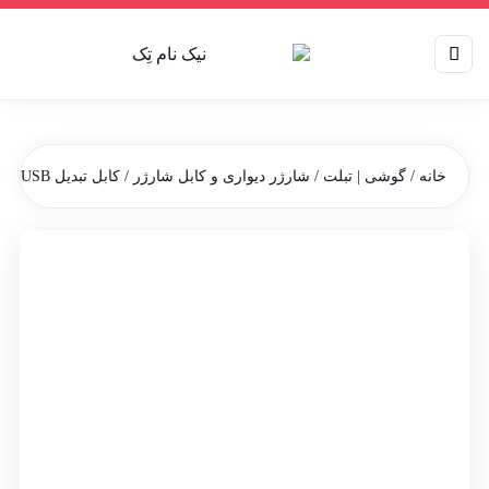
خانه
/
گوشی | تبلت
/
شارژر دیواری و کابل شارژر
/ کابل تبدیل USB به تایپ سی به طول 25 سانتی متر بروفون مدل BX32