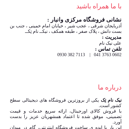
با ما همراه باشید
نشانی فروشگاه مرکزی وانبار :
آذربایجان شرقی ، عجب شیر ، خیابان امام خمینی ، جنب بن
بست دانش ، پلاک صفر ، طبقه همکف ، نیکــ نام تِکــ
مدیریت :
علی نیک نام
تلفن تماس :
0602 3763 041 | 7113 382 0930
درباره ما
نیک نام تِک
یکی از بروزترین فروشگاه های دیجیتالی سطح
کشور است.
با فروش کالای اورجینال، ارائه سریع خدمات و قیمت
تضمینی، موفق شده تا اعتماد همشهریان عزیز را بدست
آورد.
این بار با ایده ی ساخت فروشگاه اینترنتی، گام در میدان