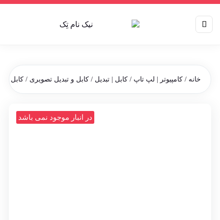
خانه
/
کامپیوتر | لپ تاپ
/
کابل | تبدیل
/
کابل و تبدیل تصویری
/ کابل HDMI مدل PVC طول 1.5 متر
در انبار موجود نمی باشد