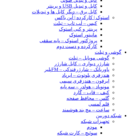
کابل و تبدیل صوتی
کابل و تبدیل USB و پرینتر
کابل برق – دیگر کابل ها و تبدیلات
استوک | کارکرده | اُپن باکس
کیس – لپ تاپ – تبلت
پرینتر و کپی استوک
مانیتور استوک
پروژکتور استوک – پایه سقفی
کارکرده و دست دوم
گوشی و تبلت
گوشی موبایل – تبلت
شارژر دیواری – کابل شارژر
پاوربانک – شارژرفندکی – FMپلیر
هندزفری بلوتوث – ایرپاد
ایرفون – هندزفری سیمی
مونوپاد – هولدر – سه پایه
کیف – قاب – گارد
گلس – محافظ صفحه
قلم لمسی
ساعت – مچ بند هوشمند
شبکه دوربین
تجهیزات شبکه
مودم
سوئیچ – کارت شبکه