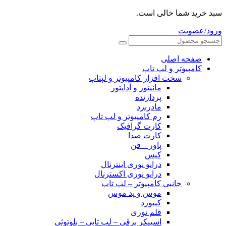
سبد خرید شما خالی است.
ورود/عضویت
صفحه اصلی
کامپیوتر و‌‌‌‌‌ لپ تاپ
سخت افزار کامپیوتر و لپتاپ
مانیتور و آداپتور
پردازنده
مادربرد
رم کامپیوتر و لپ تاپ
کارت گرافیک
کارت صدا
پاور – فن
کیس
درایو نوری اینترنال
درایو نوری اکسترنال
جانبی کامپیوتر – لپ تاپ
موس و پد موس
کیبورد
قلم نوری
اسپیکر برقی – لپ تاپی – بلوتوثی