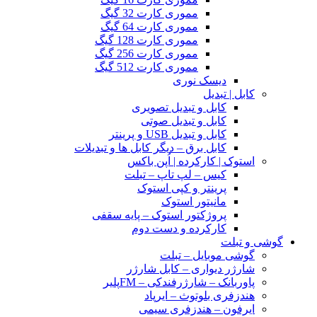
مموری کارت 32 گیگ
مموری کارت 64 گیگ
مموری کارت 128 گیگ
مموری کارت 256 گیگ
مموری کارت 512 گیگ
دیسک نوری
کابل | تبدیل
کابل و تبدیل تصویری
کابل و تبدیل صوتی
کابل و تبدیل USB و پرینتر
کابل برق – دیگر کابل ها و تبدیلات
استوک | کارکرده | اُپن باکس
کیس – لپ تاپ – تبلت
پرینتر و کپی استوک
مانیتور استوک
پروژکتور استوک – پایه سقفی
کارکرده و دست دوم
گوشی و تبلت
گوشی موبایل – تبلت
شارژر دیواری – کابل شارژر
پاوربانک – شارژرفندکی – FMپلیر
هندزفری بلوتوث – ایرپاد
ایرفون – هندزفری سیمی