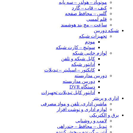
مونوپاد – هولدر – سه پایه
کیف – قاب – گارد
گلس – محافظ صفحه
قلم لمسی
ساعت – مچ بند هوشمند
شبکه دوربین
تجهیزات شبکه
مودم
سوئیچ – کارت شبکه
لوازم جانبی شبکه
کابل شبکه و تلفن
آداپتور شبکه
کانکتور – اسپلیتر – تبدیلات
دوربین مداربسته
دوربین مداربسته
دستگاه DVR
آداپتور کابل تبدیلات تجهیزات
اداری و پرینتر
ماشین اداری، تلفن و مواد مصرفی
لوازم اداری و نوشت افزار
برق و الکتریکی
لامپ و روشنایی
تبدیل – محافظ – چندراهی
آنتن – گیرنده – پخش کننده