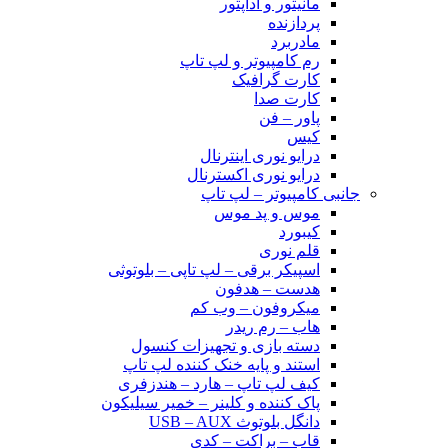
مانیتور و آداپتور
پردازنده
مادربرد
رم کامپیوتر و لپ تاپ
کارت گرافیک
کارت صدا
پاور – فن
کیس
درایو نوری اینترنال
درایو نوری اکسترنال
جانبی کامپیوتر – لپ تاپ
موس و پد موس
کیبورد
قلم نوری
اسپیکر برقی – لپ تاپی – بلوتوثی
هدست – هدفون
میکروفون – وب کم
هاب – رم ریدر
دسته بازی و تجهیزات کنسول
استند و پایه خنک کننده لپ تاپ
کیف لپ تاپ – هارد – هندزفری
پاک کننده و کلینر – خمیر سیلیکون
دانگل بلوتوث USB – AUX
قاب – براکت – کدی