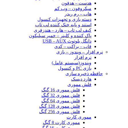
هدست – هدفون
میکروفون – وب کم
هاب – رم ریدر
دسته بازی و تجهیزات کنسول
استند و پایه خنک کننده لپ تاپ
کیف لپ تاپ – هارد – هندزفری
پاک کننده و کلینر – خمیر سیلیکون
دانگل بلوتوث USB – AUX
قاب – براکت – کدی
نرم افزار – ویندوز – بازی
نرم افزار
ویندوز(سیستم عامل)
بازی PC و کنسول
حافظه ذخیره سازی
هارد دیسک
فلش مموری
فلش مموری 16 گیگ
فلش مموری 32 گیگ
فلش مموری 64 گیگ
فلش مموری 128 گیگ
فلش مموری 256 گیگ
مموری کارت
مموری کارت 8 گیگ
مموری کارت 16 گیگ