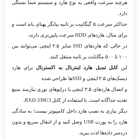
هرچند سرعت واقعی به نوع هارد و سیستم شما بستگی
دارد.
حداکثر سرعت ۵ گیگابیت بر ثانیه بیانگر پهنای باند است و
برای مثال، هاردهای HDD سرعت پایین‌تری دارند،
در حالی که هاردهای SSD سایز ۲.۵ اینچی می‌توانند بین
۱۰۰ تا ۵۰۰ مگابایت بر ثانیه منتقل کنند.
این
کابل تبدیل هارد اینترنال به اکسترنال
برای هارد
دیسک‌های ۲.۵ اینچی و SSDها طراحی شده
و اتصال هاردهای ۳.۵ اینچی یا درایوهای نوری نیازمند منبع
تغذیه جداگانه است. با استفاده از کابل RXD-339U3،
دیگر نیازی به نصب هارد داخل کامپیوتر نیست؛ به سادگی
هارد را به پورت USB وصل کنید و از انتقال سریع و بدون
دردسر داده‌ها لذت ببرید.