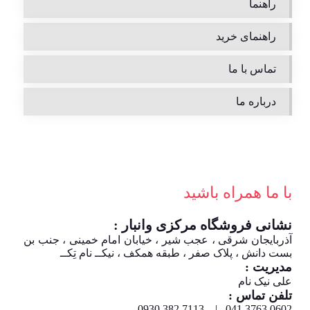
راهنما
راهنمای خرید
تماس با ما
درباره ما
با ما همراه باشید
نشانی فروشگاه مرکزی وانبار :
آذربایجان شرقی ، عجب شیر ، خیابان امام خمینی ، جنب بن
بست دانش ، پلاک صفر ، طبقه همکف ، نیکــ نام تِکــ
مدیریت :
علی نیک نام
تلفن تماس :
0602 3763 041 | 7113 382 0930