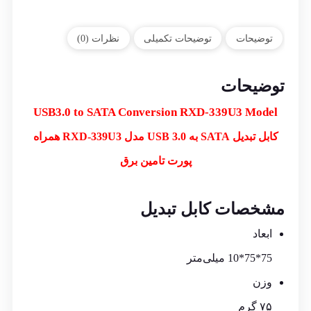
توضیحات
توضیحات تکمیلی
نظرات (0)
توضیحات
USB3.0 to SATA Conversion RXD-339U3 Model
کابل تبدیل SATA به USB 3.0 مدل RXD-339U3 همراه
پورت تامین برق
مشخصات کابل تبدیل
ابعاد
75*75*10 میلی‌متر
وزن
۷۵ گرم