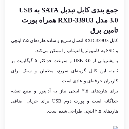
جمع بندی
کابل تبدیل SATA به USB
3.0 مدل RXD-339U3 همراه پورت
تامین برق
کابل RXD-339U3 اتصال سریع و ساده هاردهای ۲.۵ اینچی
و SSD به کامپیوتر یا لپ‌تاپ را ممکن می‌کند.
با پشتیبانی از USB 3.0 و سرعت حداکثر ۵ گیگابایت بر
ثانیه، این کابل گزینه‌ای سریع، مطمئن و سبک برای
کاربران حرفه‌ای و عادی است.
برای هاردهای ۳.۵ اینچی نیاز به آداپتور و منبع تغذیه
جداگانه است و پورت دوم USB برای جریان اضافی
هاردهای ۲.۵ اینچی طراحی شده است.