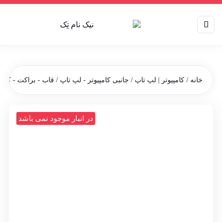
خانه
/
کامپیوتر | لپ تاپ
/
جانبی کامپیوتر - لپ تاپ
/
قاب - براکت - کدی
در انبار موجود نمی باشد