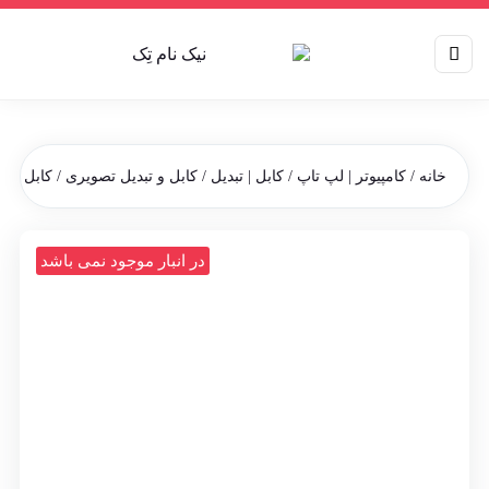
خانه
/
کامپیوتر | لپ تاپ
/
کابل | تبدیل
/
کابل و تبدیل تصویری
/ کابل تبدیل HDMI به VGA انوشان طول
در انبار موجود نمی باشد