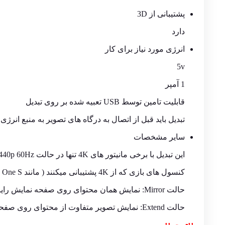
پشتیبانی از 3D
دارد
انرژی مورد نیاز برای کار
5v
1 آمپر
قابلیت تامین توسط USB تعبیه شده بر روی تبدیل
تبدیل باید قبل از اتصال به درگاه های تصویر به منبع انر
سایر مشخصات
این تبدیل با برخی مانیتور های 4K تنها در حالت 1440p 60Hz عمل می کند
کنسول های بازی که از 4K پشتیبانی میکنند ( مانند XBOX One S ) تنها از حالت 1080p پشتیبانی می کنند
حالت Mirror: نمایش همان محتوای روی صفحه نمایش رایانه شخصی بر روی صفحه نمایش بزرگتر (دو تصویر مشابه هم زمان)
حالت Extend: نمایش تصویر متفاوت از محتوای روی صفحه نمایش رایانه شخصی بر روی صفحه نمایش بزرگتر (دو تصویر متفاوت هم زمان)