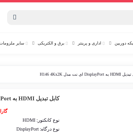
که دوربین
اداری و پرینتر
برق و الکتریکی
سایر ملزومات 
Displa ای نت مدل H146 4Kx2K
کابل تبدیل HDMI به DisplayPort ای نت مدل H146 4Kx2K
گارا
نوع کانکتور: HDMI
نوع درگاه: DisplayPort