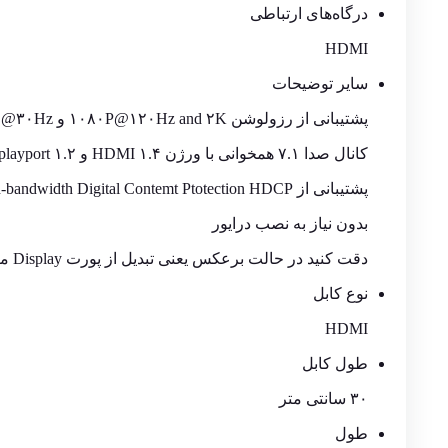
درگاه‌های ارتباطی
HDMI
سایر توضیحات
پشتیبانی از رزولوشن ۱۰۸۰P@۱۲۰Hz and ۲K و ۴K ۳۸۴۰x۲۱۶۰P @۳۰Hz
کانال صدا ۷.۱ همخوانی با ورژن HDMI ۱.۴ و Displayport ۱.۲
پشتیبانی از High-bandwidth Digital Contemt Ptotection HDCP
بدون نیاز به نصب درایور
دقت کنید در حالت برعکس یعنی تبدیل از پورت
Display
مثلا
نوع کابل
HDMI
طول کابل
۳۰ سانتی متر
طول