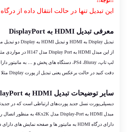
!!توجه!!
این تبدیل تنها در حالت انتقال داده از درگاه HDMI به خروجی Display-Port عمل می کند و به صورت برعکس کار نخواهد کرد
معرفی تبدیل HDMI به DisplayPort
تبدیل Display به HDMI و تبدیل HDMI به Display دو تبدیل متفاوت هستند.
از این مبدل HDMI به Display Port مدل H147 در مواردی مثل اتصال پورت HDMI دستگاه هایی مانند
لپ تاپ، PS4 ،Bluray، دستگاه های پخش و … به مانیتور دارای ورودی Display استفاده می شود.
دقت کنید در حالت برعکس یعنی تبدیل از پورت Display مثلا گرافیک به مانیتور با پورت HDMI جواب نمی دهد.
سایر توضیحات تبدیل HDMI به DisplayPort
دیسپلی‌پورت نسل جدید پورت‌های ارتباطی است که در جدیدترین ک
مبدل HDMI به Display-Port مدل 4Kx2K به منظور اتصال رایانه های شخصی و لپتاپ های
دارای درگاه HDMI به مانیتور ها و صفحه نمایش های دارای درگاه دیسپلی‌پورت طراحی شده است.