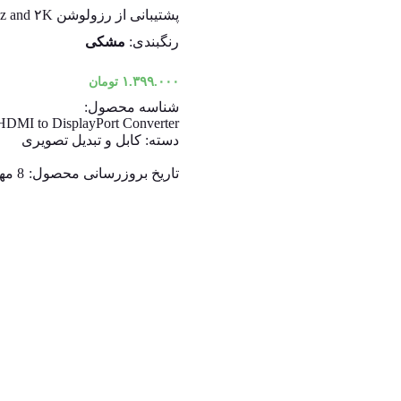
پشتیبانی از رزولوشن ۱۰۸۰P@۱۲۰Hz and ۲K و ۴K ۳۸۴۰x۲۱۶۰P @۳۰Hz
رنگبندی:
مشکی
۱.۳۹۹.۰۰۰
تومان
شناسه محصول:
MI to DisplayPort Converter
دسته:
کابل و تبدیل تصویری
تاریخ بروزرسانی محصول:
8 مهر 1404