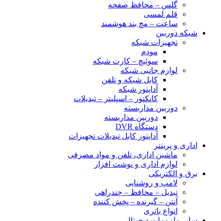
گلس – محافظ صفحه
قلم لمسی
ساعت – مچ بند هوشمند
شبکه دوربین
تجهیزات شبکه
مودم
سوئیچ – کارت شبکه
لوازم جانبی شبکه
کابل شبکه و تلفن
آداپتور شبکه
کانکتور – اسپلیتر – تبدیلات
دوربین مداربسته
دوربین مداربسته
دستگاه DVR
آداپتور کابل تبدیلات تجهیزات
اداری و پرینتر
ماشین اداری، تلفن و مواد مصرفی
لوازم اداری و نوشت افزار
برق و الکتریکی
لامپ و روشنایی
تبدیل – محافظ – چندراهی
آنتن – گیرنده – پخش کننده
انواع باتری
سایر ملزومات دیجیتال