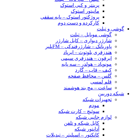
پرینتر و کپی استوک
مانیتور استوک
پروژکتور استوک – پایه سقفی
کارکرده و دست دوم
گوشی و تبلت
گوشی موبایل – تبلت
شارژر دیواری – کابل شارژر
پاوربانک – شارژرفندکی – FMپلیر
هندزفری بلوتوث – ایرپاد
ایرفون – هندزفری سیمی
مونوپاد – هولدر – سه پایه
کیف – قاب – گارد
گلس – محافظ صفحه
قلم لمسی
ساعت – مچ بند هوشمند
شبکه دوربین
تجهیزات شبکه
مودم
سوئیچ – کارت شبکه
لوازم جانبی شبکه
کابل شبکه و تلفن
آداپتور شبکه
کانکتور – اسپلیتر – تبدیلات