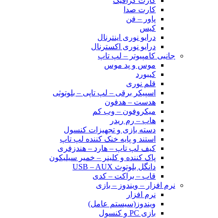
کارت گرافیک
کارت صدا
پاور – فن
کیس
درایو نوری اینترنال
درایو نوری اکسترنال
جانبی کامپیوتر – لپ تاپ
موس و پد موس
کیبورد
قلم نوری
اسپیکر برقی – لپ تاپی – بلوتوثی
هدست – هدفون
میکروفون – وب کم
هاب – رم ریدر
دسته بازی و تجهیزات کنسول
استند و پایه خنک کننده لپ تاپ
کیف لپ تاپ – هارد – هندزفری
پاک کننده و کلینر – خمیر سیلیکون
دانگل بلوتوث USB – AUX
قاب – براکت – کدی
نرم افزار – ویندوز – بازی
نرم افزار
ویندوز(سیستم عامل)
بازی PC و کنسول