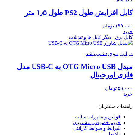
کابل افزایش طول PS2 طول ۱٫۵ متر
۱۹۹.۰۰۰
تومان
خرید
کابل برق - دیگر کابل ها و تبدیلات
در انبار موجود نمی باشد
مبدل OTG Micro USB به USB-C مدل
فلزی اورجینال
۵۹.۰۰۰
تومان
خرید
راهنمای مشتریان
قوانین و مقررات سایت
حریم خصوصی مشتریان
شرایط و ضوابط گارانتی
راهنما