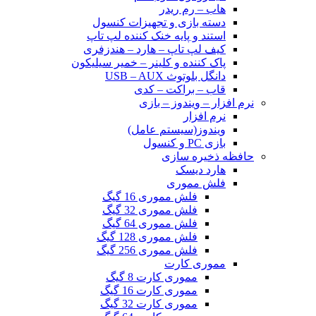
هاب – رم ریدر
دسته بازی و تجهیزات کنسول
استند و پایه خنک کننده لپ تاپ
کیف لپ تاپ – هارد – هندزفری
پاک کننده و کلینر – خمیر سیلیکون
دانگل بلوتوث USB – AUX
قاب – براکت – کدی
نرم افزار – ویندوز – بازی
نرم افزار
ویندوز(سیستم عامل)
بازی PC و کنسول
حافظه ذخیره سازی
هارد دیسک
فلش مموری
فلش مموری 16 گیگ
فلش مموری 32 گیگ
فلش مموری 64 گیگ
فلش مموری 128 گیگ
فلش مموری 256 گیگ
مموری کارت
مموری کارت 8 گیگ
مموری کارت 16 گیگ
مموری کارت 32 گیگ