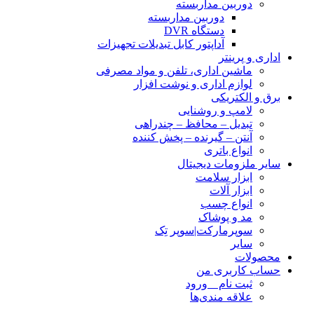
دوربین مداربسته
دوربین مداربسته
دستگاه DVR
آداپتور کابل تبدیلات تجهیزات
اداری و پرینتر
ماشین اداری، تلفن و مواد مصرفی
لوازم اداری و نوشت افزار
برق و الکتریکی
لامپ و روشنایی
تبدیل – محافظ – چندراهی
آنتن – گیرنده – پخش کننده
انواع باتری
سایر ملزومات دیجیتال
ابزار سلامت
ابزار آلات
انواع چسب
مد و پوشاک
سوپرمارکت|سوپر تِک
سایر
محصولات
حساب کاربری من
ثبت نام _ ورود
علاقه مندی‌ها