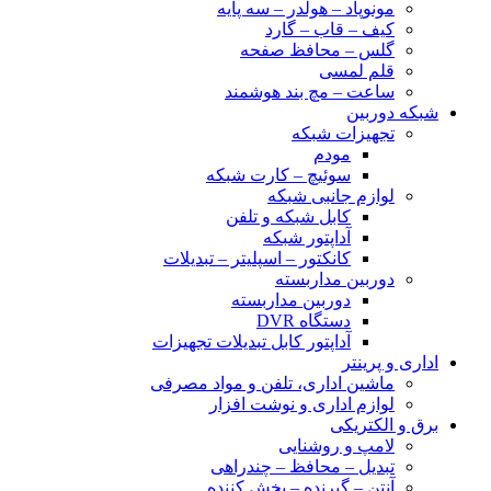
مونوپاد – هولدر – سه پایه
کیف – قاب – گارد
گلس – محافظ صفحه
قلم لمسی
ساعت – مچ بند هوشمند
شبکه دوربین
تجهیزات شبکه
مودم
سوئیچ – کارت شبکه
لوازم جانبی شبکه
کابل شبکه و تلفن
آداپتور شبکه
کانکتور – اسپلیتر – تبدیلات
دوربین مداربسته
دوربین مداربسته
دستگاه DVR
آداپتور کابل تبدیلات تجهیزات
اداری و پرینتر
ماشین اداری، تلفن و مواد مصرفی
لوازم اداری و نوشت افزار
برق و الکتریکی
لامپ و روشنایی
تبدیل – محافظ – چندراهی
آنتن – گیرنده – پخش کننده