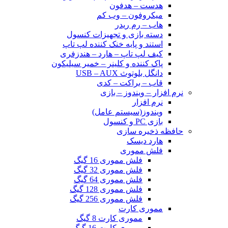
هدست – هدفون
میکروفون – وب کم
هاب – رم ریدر
دسته بازی و تجهیزات کنسول
استند و پایه خنک کننده لپ تاپ
کیف لپ تاپ – هارد – هندزفری
پاک کننده و کلینر – خمیر سیلیکون
دانگل بلوتوث USB – AUX
قاب – براکت – کدی
نرم افزار – ویندوز – بازی
نرم افزار
ویندوز(سیستم عامل)
بازی PC و کنسول
حافظه ذخیره سازی
هارد دیسک
فلش مموری
فلش مموری 16 گیگ
فلش مموری 32 گیگ
فلش مموری 64 گیگ
فلش مموری 128 گیگ
فلش مموری 256 گیگ
مموری کارت
مموری کارت 8 گیگ
مموری کارت 16 گیگ