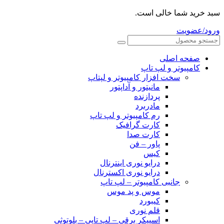
سبد خرید شما خالی است.
ورود/عضویت
صفحه اصلی
کامپیوتر و‌‌‌‌‌ لپ تاپ
سخت افزار کامپیوتر و لپتاپ
مانیتور و آداپتور
پردازنده
مادربرد
رم کامپیوتر و لپ تاپ
کارت گرافیک
کارت صدا
پاور – فن
کیس
درایو نوری اینترنال
درایو نوری اکسترنال
جانبی کامپیوتر – لپ تاپ
موس و پد موس
کیبورد
قلم نوری
اسپیکر برقی – لپ تاپی – بلوتوثی