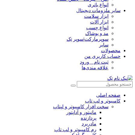
انواع باتری
سایر ملزومات دیجیتال
ابزار سلامت
ابزار آلات
انواع چسب
مد و پوشاک
سوپرمارکت|سوپر تِک
سایر
محصولات
حساب کاربری من
ثبت نام _ ورود
علاقه مندی‌ها
صفحه اصلی
کامپیوتر و‌‌‌‌‌ لپ تاپ
سخت افزار کامپیوتر و لپتاپ
مانیتور و آداپتور
پردازنده
مادربرد
رم کامپیوتر و لپ تاپ