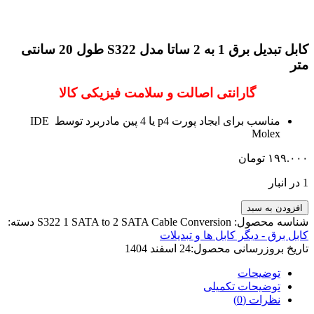
کابل تبدیل برق 1 به 2 ساتا مدل S322 طول 20 سانتی
متر
گارانتی اصالت و سلامت فیزیکی کالا
مناسب برای ایجاد پورت p4 یا 4 پین مادربرد توسط IDE
Molex
۱۹۹.۰۰۰
تومان
1 در انبار
افزودن به سبد
شناسه محصول:
S322 1 SATA to 2 SATA Cable Conversion
دسته:
کابل برق - دیگر کابل ها و تبدیلات
تاریخ بروزرسانی محصول:
24 اسفند 1404
توضیحات
توضیحات تکمیلی
نظرات (0)