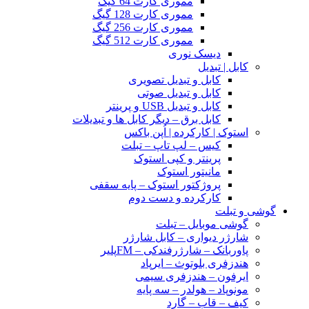
مموری کارت 64 گیگ
مموری کارت 128 گیگ
مموری کارت 256 گیگ
مموری کارت 512 گیگ
دیسک نوری
کابل | تبدیل
کابل و تبدیل تصویری
کابل و تبدیل صوتی
کابل و تبدیل USB و پرینتر
کابل برق – دیگر کابل ها و تبدیلات
استوک | کارکرده | اُپن باکس
کیس – لپ تاپ – تبلت
پرینتر و کپی استوک
مانیتور استوک
پروژکتور استوک – پایه سقفی
کارکرده و دست دوم
گوشی و تبلت
گوشی موبایل – تبلت
شارژر دیواری – کابل شارژر
پاوربانک – شارژرفندکی – FMپلیر
هندزفری بلوتوث – ایرپاد
ایرفون – هندزفری سیمی
مونوپاد – هولدر – سه پایه
کیف – قاب – گارد