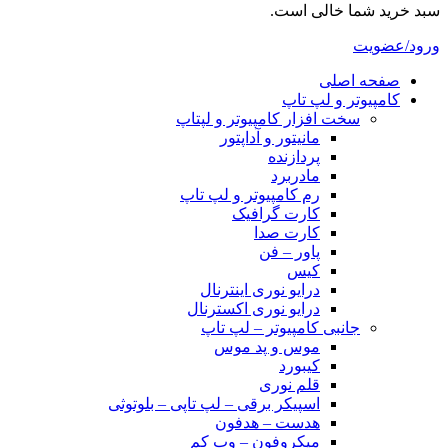
سبد خرید شما خالی است.
ورود/عضویت
صفحه اصلی
کامپیوتر و‌‌‌‌‌ لپ تاپ
سخت افزار کامپیوتر و لپتاپ
مانیتور و آداپتور
پردازنده
مادربرد
رم کامپیوتر و لپ تاپ
کارت گرافیک
کارت صدا
پاور – فن
کیس
درایو نوری اینترنال
درایو نوری اکسترنال
جانبی کامپیوتر – لپ تاپ
موس و پد موس
کیبورد
قلم نوری
اسپیکر برقی – لپ تاپی – بلوتوثی
هدست – هدفون
میکروفون – وب کم