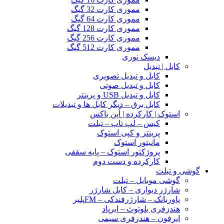
مموری کارت 32 گیگ
مموری کارت 64 گیگ
مموری کارت 128 گیگ
مموری کارت 256 گیگ
مموری کارت 512 گیگ
دیسک نوری
کابل | تبدیل
کابل و تبدیل تصویری
کابل و تبدیل صوتی
کابل و تبدیل USB و پرینتر
کابل برق – دیگر کابل ها و تبدیلات
استوک | کارکرده | اُپن باکس
کیس – لپ تاپ – تبلت
پرینتر و کپی استوک
مانیتور استوک
پروژکتور استوک – پایه سقفی
کارکرده و دست دوم
گوشی و تبلت
گوشی موبایل – تبلت
شارژر دیواری – کابل شارژر
پاوربانک – شارژرفندکی – FMپلیر
هندزفری بلوتوث – ایرپاد
ایرفون – هندزفری سیمی