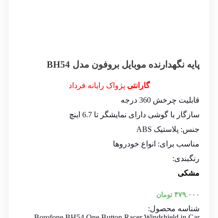
پایه نگهدارنده موبایل بروفون مدل BH54
گارانتی
پژواک رایانه فرداد
قابلیت چرخش 360 درجه‌
سازگار با گوشی دارای نمایشگر تا 6.7 اینچ
جنس: پلاستیک ABS
مناسب برای: انواع خودروها
رنگبندی:
مشکی
۴۷۹.۰۰۰
تومان
شناسه محصول:
Borofone BH54 One Button Racer Windshield in Car