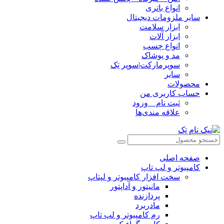
انواع باتری
سایر ملزومات دیجیتال
ابزار سلامت
ابزار آلات
انواع چسب
مد و پوشاک
سوپرمارکت|سوپر تِک
سایر
محصولات
حساب کاربری من
ثبت نام _ ورود
علاقه مندی‌ها
صفحه اصلی
کامپیوتر و‌‌‌‌‌ لپ تاپ
سخت افزار کامپیوتر و لپتاپ
مانیتور و آداپتور
پردازنده
مادربرد
رم کامپیوتر و لپ تاپ