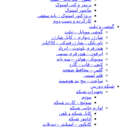
پرینتر و کپی استوک
مانیتور استوک
پروژکتور استوک – پایه سقفی
کارکرده و دست دوم
گوشی و تبلت
گوشی موبایل – تبلت
شارژر دیواری – کابل شارژر
پاوربانک – شارژرفندکی – FMپلیر
هندزفری بلوتوث – ایرپاد
ایرفون – هندزفری سیمی
مونوپاد – هولدر – سه پایه
کیف – قاب – گارد
گلس – محافظ صفحه
قلم لمسی
ساعت – مچ بند هوشمند
شبکه دوربین
تجهیزات شبکه
مودم
سوئیچ – کارت شبکه
لوازم جانبی شبکه
کابل شبکه و تلفن
آداپتور شبکه
کانکتور – اسپلیتر – تبدیلات