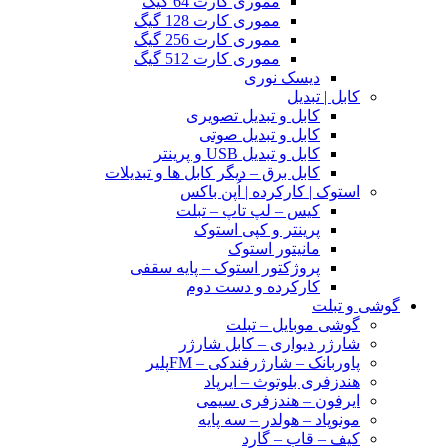
مموری کارت 64 گیگ
مموری کارت 128 گیگ
مموری کارت 256 گیگ
مموری کارت 512 گیگ
دیسک نوری
کابل | تبدیل
کابل و تبدیل تصویری
کابل و تبدیل صوتی
کابل و تبدیل USB و پرینتر
کابل برق – دیگر کابل ها و تبدیلات
استوک | کارکرده | اُپن باکس
کیس – لپ تاپ – تبلت
پرینتر و کپی استوک
مانیتور استوک
پروژکتور استوک – پایه سقفی
کارکرده و دست دوم
گوشی و تبلت
گوشی موبایل – تبلت
شارژر دیواری – کابل شارژر
پاوربانک – شارژرفندکی – FMپلیر
هندزفری بلوتوث – ایرپاد
ایرفون – هندزفری سیمی
مونوپاد – هولدر – سه پایه
کیف – قاب – گارد