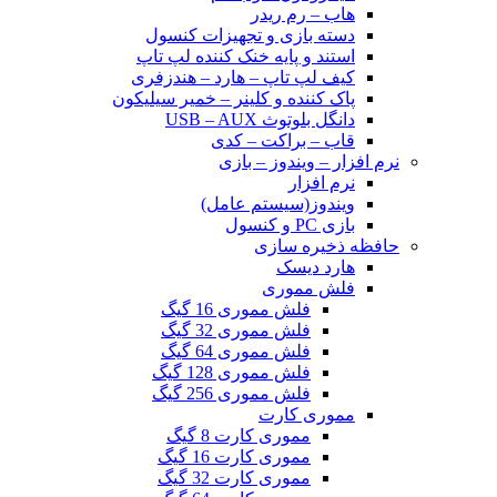
هاب – رم ریدر
دسته بازی و تجهیزات کنسول
استند و پایه خنک کننده لپ تاپ
کیف لپ تاپ – هارد – هندزفری
پاک کننده و کلینر – خمیر سیلیکون
دانگل بلوتوث USB – AUX
قاب – براکت – کدی
نرم افزار – ویندوز – بازی
نرم افزار
ویندوز(سیستم عامل)
بازی PC و کنسول
حافظه ذخیره سازی
هارد دیسک
فلش مموری
فلش مموری 16 گیگ
فلش مموری 32 گیگ
فلش مموری 64 گیگ
فلش مموری 128 گیگ
فلش مموری 256 گیگ
مموری کارت
مموری کارت 8 گیگ
مموری کارت 16 گیگ
مموری کارت 32 گیگ