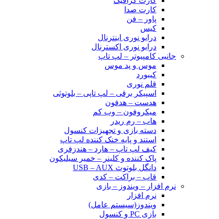
کارت گرافیک
کارت صدا
پاور – فن
کیس
درایو نوری اینترنال
درایو نوری اکسترنال
جانبی کامپیوتر – لپ تاپ
موس و پد موس
کیبورد
قلم نوری
اسپیکر برقی – لپ تاپی – بلوتوثی
هدست – هدفون
میکروفون – وب کم
هاب – رم ریدر
دسته بازی و تجهیزات کنسول
استند و پایه خنک کننده لپ تاپ
کیف لپ تاپ – هارد – هندزفری
پاک کننده و کلینر – خمیر سیلیکون
دانگل بلوتوث USB – AUX
قاب – براکت – کدی
نرم افزار – ویندوز – بازی
نرم افزار
ویندوز(سیستم عامل)
بازی PC و کنسول