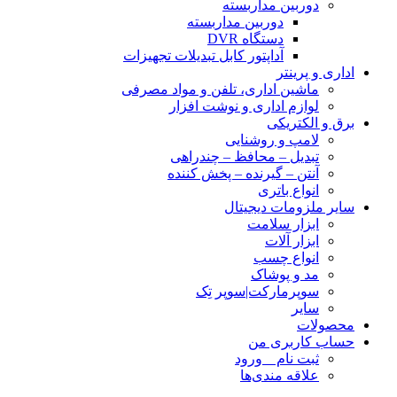
دوربین مداربسته
دوربین مداربسته
دستگاه DVR
آداپتور کابل تبدیلات تجهیزات
اداری و پرینتر
ماشین اداری، تلفن و مواد مصرفی
لوازم اداری و نوشت افزار
برق و الکتریکی
لامپ و روشنایی
تبدیل – محافظ – چندراهی
آنتن – گیرنده – پخش کننده
انواع باتری
سایر ملزومات دیجیتال
ابزار سلامت
ابزار آلات
انواع چسب
مد و پوشاک
سوپرمارکت|سوپر تِک
سایر
محصولات
حساب کاربری من
ثبت نام _ ورود
علاقه مندی‌ها