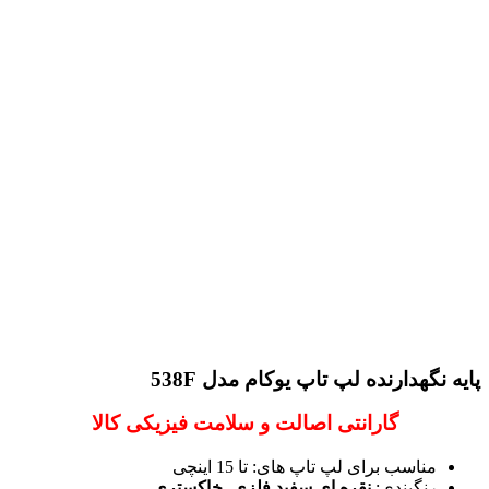
پایه نگهدارنده لپ تاپ یوکام مدل 538F
گارانتی اصالت و سلامت فیزیکی کالا
مناسب برای لپ تاپ های: تا 15 اینچی
رنگبندی:
نقره ای
سفید فلزی
،
خاکستری