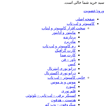
سبد خرید شما خالی است.
ورود/عضویت
صفحه اصلی
کامپیوتر و‌‌‌‌‌ لپ تاپ
سخت افزار کامپیوتر و لپتاپ
مانیتور و آداپتور
پردازنده
مادربرد
رم کامپیوتر و لپ تاپ
کارت گرافیک
کارت صدا
پاور – فن
کیس
درایو نوری اینترنال
درایو نوری اکسترنال
جانبی کامپیوتر – لپ تاپ
موس و پد موس
کیبورد
قلم نوری
اسپیکر برقی – لپ تاپی – بلوتوثی
هدست – هدفون
میکروفون – وب کم