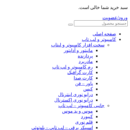
سبد خرید شما خالی است.
ورود/عضویت
صفحه اصلی
کامپیوتر و‌‌‌‌‌ لپ تاپ
سخت افزار کامپیوتر و لپتاپ
مانیتور و آداپتور
پردازنده
مادربرد
رم کامپیوتر و لپ تاپ
کارت گرافیک
کارت صدا
پاور – فن
کیس
درایو نوری اینترنال
درایو نوری اکسترنال
جانبی کامپیوتر – لپ تاپ
موس و پد موس
کیبورد
قلم نوری
اسپیکر برقی – لپ تاپی – بلوتوثی