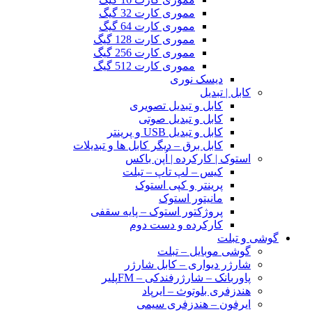
مموری کارت 32 گیگ
مموری کارت 64 گیگ
مموری کارت 128 گیگ
مموری کارت 256 گیگ
مموری کارت 512 گیگ
دیسک نوری
کابل | تبدیل
کابل و تبدیل تصویری
کابل و تبدیل صوتی
کابل و تبدیل USB و پرینتر
کابل برق – دیگر کابل ها و تبدیلات
استوک | کارکرده | اُپن باکس
کیس – لپ تاپ – تبلت
پرینتر و کپی استوک
مانیتور استوک
پروژکتور استوک – پایه سقفی
کارکرده و دست دوم
گوشی و تبلت
گوشی موبایل – تبلت
شارژر دیواری – کابل شارژر
پاوربانک – شارژرفندکی – FMپلیر
هندزفری بلوتوث – ایرپاد
ایرفون – هندزفری سیمی