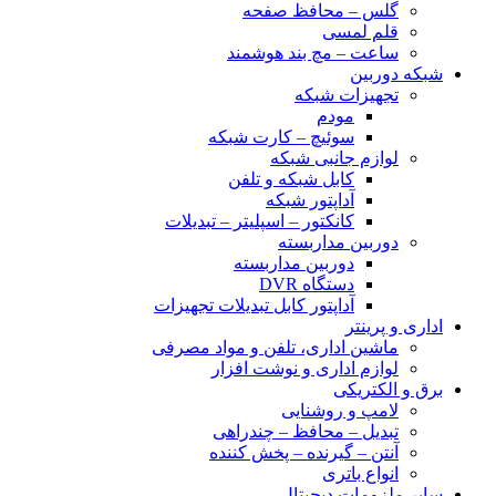
گلس – محافظ صفحه
قلم لمسی
ساعت – مچ بند هوشمند
شبکه دوربین
تجهیزات شبکه
مودم
سوئیچ – کارت شبکه
لوازم جانبی شبکه
کابل شبکه و تلفن
آداپتور شبکه
کانکتور – اسپلیتر – تبدیلات
دوربین مداربسته
دوربین مداربسته
دستگاه DVR
آداپتور کابل تبدیلات تجهیزات
اداری و پرینتر
ماشین اداری، تلفن و مواد مصرفی
لوازم اداری و نوشت افزار
برق و الکتریکی
لامپ و روشنایی
تبدیل – محافظ – چندراهی
آنتن – گیرنده – پخش کننده
انواع باتری
سایر ملزومات دیجیتال