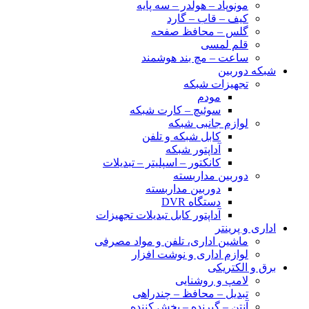
مونوپاد – هولدر – سه پایه
کیف – قاب – گارد
گلس – محافظ صفحه
قلم لمسی
ساعت – مچ بند هوشمند
شبکه دوربین
تجهیزات شبکه
مودم
سوئیچ – کارت شبکه
لوازم جانبی شبکه
کابل شبکه و تلفن
آداپتور شبکه
کانکتور – اسپلیتر – تبدیلات
دوربین مداربسته
دوربین مداربسته
دستگاه DVR
آداپتور کابل تبدیلات تجهیزات
اداری و پرینتر
ماشین اداری، تلفن و مواد مصرفی
لوازم اداری و نوشت افزار
برق و الکتریکی
لامپ و روشنایی
تبدیل – محافظ – چندراهی
آنتن – گیرنده – پخش کننده