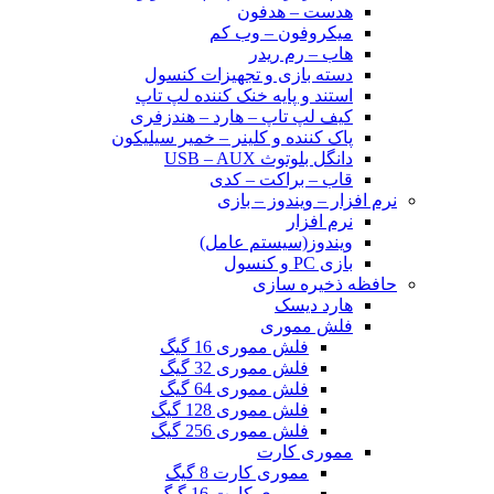
هدست – هدفون
میکروفون – وب کم
هاب – رم ریدر
دسته بازی و تجهیزات کنسول
استند و پایه خنک کننده لپ تاپ
کیف لپ تاپ – هارد – هندزفری
پاک کننده و کلینر – خمیر سیلیکون
دانگل بلوتوث USB – AUX
قاب – براکت – کدی
نرم افزار – ویندوز – بازی
نرم افزار
ویندوز(سیستم عامل)
بازی PC و کنسول
حافظه ذخیره سازی
هارد دیسک
فلش مموری
فلش مموری 16 گیگ
فلش مموری 32 گیگ
فلش مموری 64 گیگ
فلش مموری 128 گیگ
فلش مموری 256 گیگ
مموری کارت
مموری کارت 8 گیگ
مموری کارت 16 گیگ