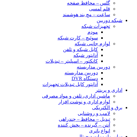
گلس – محافظ صفحه
قلم لمسی
ساعت – مچ بند هوشمند
شبکه دوربین
تجهیزات شبکه
مودم
سوئیچ – کارت شبکه
لوازم جانبی شبکه
کابل شبکه و تلفن
آداپتور شبکه
کانکتور – اسپلیتر – تبدیلات
دوربین مداربسته
دوربین مداربسته
دستگاه DVR
آداپتور کابل تبدیلات تجهیزات
اداری و پرینتر
ماشین اداری، تلفن و مواد مصرفی
لوازم اداری و نوشت افزار
برق و الکتریکی
لامپ و روشنایی
تبدیل – محافظ – چندراهی
آنتن – گیرنده – پخش کننده
انواع باتری
سایر ملزومات دیجیتال