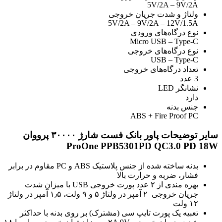
5V/2A – 9V/2A
ولتاژ و شدت جریان خروجی
5V/2A – 9V/2A – 12V/1.5A
نوع درگاه‌های ورودی
Micro USB – Type-C
نوع درگاه‌های خروجی
USB – Type-C
تعداد درگاه‌های خروجی
3 عدد
نشانگر LED
دارد
جنس بدنه
ABS + Fire Proof PC
سایر توضیحات پاور بانک فست شارژ ۳۰۰۰۰ پرووان
ProOne PPB5301PD QC3.0 PD 18W
بدنه ساخته شده از جنس پلاستیک ABS و PC مقاوم در برابر
فشار، ضربه و حرارت بالا
بهره مندی از ۲ عدد پورت خروجی USB با میزان شدت
جریان خروجی ۲ آمپر در ولتاژ ۵ و ۹ ولت، ۱٫۵ آمپر در ولتاژ
۱۲ ولت
تعبیه یک پورت تایپ سی (مشترک) بر روی بدنه با حداکثر