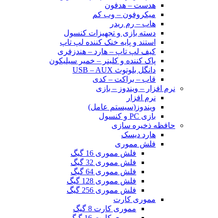
هدست – هدفون
میکروفون – وب کم
هاب – رم ریدر
دسته بازی و تجهیزات کنسول
استند و پایه خنک کننده لپ تاپ
کیف لپ تاپ – هارد – هندزفری
پاک کننده و کلینر – خمیر سیلیکون
دانگل بلوتوث USB – AUX
قاب – براکت – کدی
نرم افزار – ویندوز – بازی
نرم افزار
ویندوز(سیستم عامل)
بازی PC و کنسول
حافظه ذخیره سازی
هارد دیسک
فلش مموری
فلش مموری 16 گیگ
فلش مموری 32 گیگ
فلش مموری 64 گیگ
فلش مموری 128 گیگ
فلش مموری 256 گیگ
مموری کارت
مموری کارت 8 گیگ
مموری کارت 16 گیگ