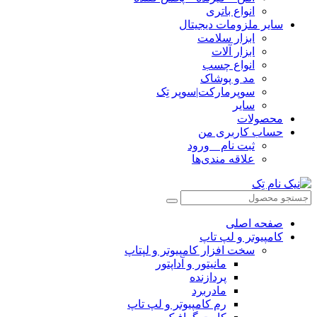
انواع باتری
سایر ملزومات دیجیتال
ابزار سلامت
ابزار آلات
انواع چسب
مد و پوشاک
سوپرمارکت|سوپر تِک
سایر
محصولات
حساب کاربری من
ثبت نام _ ورود
علاقه مندی‌ها
صفحه اصلی
کامپیوتر و‌‌‌‌‌ لپ تاپ
سخت افزار کامپیوتر و لپتاپ
مانیتور و آداپتور
پردازنده
مادربرد
رم کامپیوتر و لپ تاپ