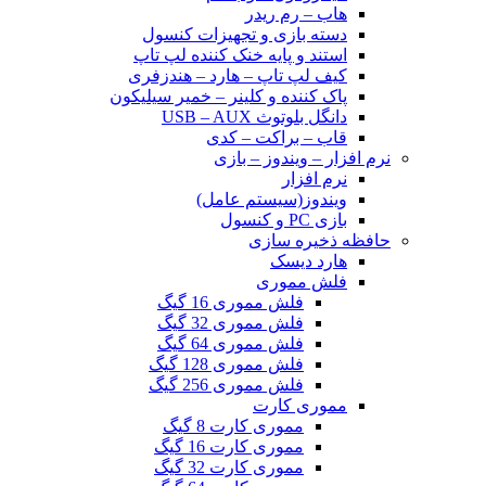
هاب – رم ریدر
دسته بازی و تجهیزات کنسول
استند و پایه خنک کننده لپ تاپ
کیف لپ تاپ – هارد – هندزفری
پاک کننده و کلینر – خمیر سیلیکون
دانگل بلوتوث USB – AUX
قاب – براکت – کدی
نرم افزار – ویندوز – بازی
نرم افزار
ویندوز(سیستم عامل)
بازی PC و کنسول
حافظه ذخیره سازی
هارد دیسک
فلش مموری
فلش مموری 16 گیگ
فلش مموری 32 گیگ
فلش مموری 64 گیگ
فلش مموری 128 گیگ
فلش مموری 256 گیگ
مموری کارت
مموری کارت 8 گیگ
مموری کارت 16 گیگ
مموری کارت 32 گیگ