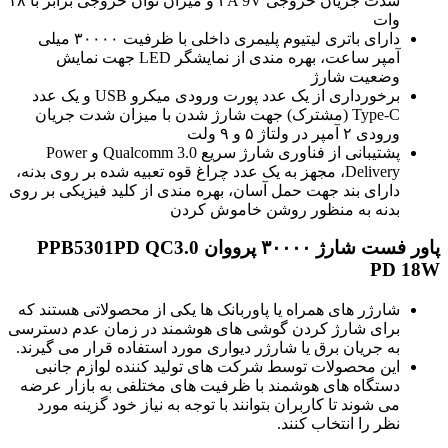
شدت جریان خروجی ۲A 9V و میزان توان خروجی برابر با ۱۸
وات
دارای باتری لیتیوم پلیمری داخلی با ظرفیت ۳۰۰۰۰ میلی
آمپر ساعت، بهره مندی از نمایشگر LED جهت نمایش
وضعیت شارژ
برخورداری از یک عدد پورت ورودی میکرو USB و یک عدد
Type-C (مشترک) جهت شارژ شدن با میزان شدت جریان
ورودی ۲ آمپر در ولتاژ ۵ و ۹ ولت
پشتیبانی از فناوری شارژ سریع Qualcomm 3.0 و Power
Delivery، مجهز به یک عدد چراغ قوه تعبیه شده بر روی بدنه،
دارای بند جهت حمل آسان، بهره مندی از کلید فیزیکی بر روی
بدنه به منظور روشن خاموش کردن
پاور فست شارژ ۳۰۰۰۰ پرووان PPB5301PD QC3.0
PD 18W
شارژر های همراه یا پاوربانک ها یکی از محصولاتی هستند که
برای شارژ کردن گوشی های هوشمند در زمان عدم دسترسی
به جریان برق یا شارژر دیواری مورد استفاده قرار می گیرند.
این محصولات توسط شرکت های تولید کننده لوازم جانبی
دستگاه های هوشمند با ظرفیت های مختلفی به بازار عرضه
می شوند تا کاربران بتوانند با توجه به نیاز خود گزینه مورد
نظر را انتخاب کنند.