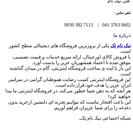
علی نیک نام
تلفن تماس :
0602 3763 041 | 7113 382 0930
درباره ما
نیک نام تِک
یکی از بروزترین فروشگاه های دیجیتالی سطح کشور
است.
با فروش کالای اورجینال، ارائه سریع خدمات و قیمت تضمینی،
موفق شده تا اعتماد همشهریان عزیز را بدست آورد.
این بار با ایده ی ساخت فروشگاه اینترنتی، گام در میدان گذاشته
است.
این فروشگاه اینترنتی کسب رضایت هموطنان گرامی در سراسر
ایران عزیز را هدف خود قرار داده است.
هر آنچه که به ذهن شما خطور می‌کند، در فروشگاه اینترنتی ما پیدا
خواهید کرد!
این باعث افتخار ماست که بتوانیم تجربه ای دلنشین ازخرید بدون
دغدغه را برای شما عزیزان فراهم آوریم.
شبکه‌ اجتماعی نیکـ نام تِکــ