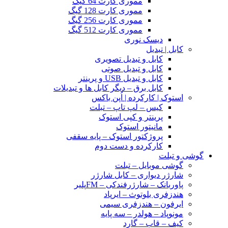
مموری کارت 64 گیگ
مموری کارت 128 گیگ
مموری کارت 256 گیگ
مموری کارت 512 گیگ
دیسک نوری
کابل | تبدیل
کابل و تبدیل تصویری
کابل و تبدیل صوتی
کابل و تبدیل USB و پرینتر
کابل برق – دیگر کابل ها و تبدیلات
استوک | کارکرده | اُپن باکس
کیس – لپ تاپ – تبلت
پرینتر و کپی استوک
مانیتور استوک
پروژکتور استوک – پایه سقفی
کارکرده و دست دوم
گوشی و تبلت
گوشی موبایل – تبلت
شارژر دیواری – کابل شارژر
پاوربانک – شارژرفندکی – FMپلیر
هندزفری بلوتوث – ایرپاد
ایرفون – هندزفری سیمی
مونوپاد – هولدر – سه پایه
کیف – قاب – گارد