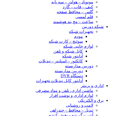
مونوپاد – هولدر – سه پایه
کیف – قاب – گارد
گلس – محافظ صفحه
قلم لمسی
ساعت – مچ بند هوشمند
شبکه دوربین
تجهیزات شبکه
مودم
سوئیچ – کارت شبکه
لوازم جانبی شبکه
کابل شبکه و تلفن
آداپتور شبکه
کانکتور – اسپلیتر – تبدیلات
دوربین مداربسته
دوربین مداربسته
دستگاه DVR
آداپتور کابل تبدیلات تجهیزات
اداری و پرینتر
ماشین اداری، تلفن و مواد مصرفی
لوازم اداری و نوشت افزار
برق و الکتریکی
لامپ و روشنایی
تبدیل – محافظ – چندراهی
آنتن – گیرنده – پخش کننده