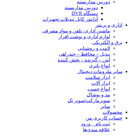
دوربین مداربسته
دوربین مداربسته
دستگاه DVR
آداپتور کابل تبدیلات تجهیزات
اداری و پرینتر
ماشین اداری، تلفن و مواد مصرفی
لوازم اداری و نوشت افزار
برق و الکتریکی
لامپ و روشنایی
تبدیل – محافظ – چندراهی
آنتن – گیرنده – پخش کننده
انواع باتری
سایر ملزومات دیجیتال
ابزار سلامت
ابزار آلات
انواع چسب
مد و پوشاک
سوپرمارکت|سوپر تِک
سایر
محصولات
حساب کاربری من
ثبت نام _ ورود
علاقه مندی‌ها