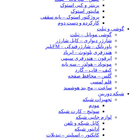
پرینتر و کپی استوک
مانیتور استوک
پروژکتور استوک – پایه سقفی
کارکرده و دست دوم
گوشی و تبلت
گوشی موبایل – تبلت
شارژر دیواری – کابل شارژر
پاوربانک – شارژرفندکی – FMپلیر
هندزفری بلوتوث – ایرپاد
ایرفون – هندزفری سیمی
مونوپاد – هولدر – سه پایه
کیف – قاب – گارد
گلس – محافظ صفحه
قلم لمسی
ساعت – مچ بند هوشمند
شبکه دوربین
تجهیزات شبکه
مودم
سوئیچ – کارت شبکه
لوازم جانبی شبکه
کابل شبکه و تلفن
آداپتور شبکه
کانکتور – اسپلیتر – تبدیلات