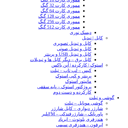
مموری کارت 32 گیگ
مموری کارت 64 گیگ
مموری کارت 128 گیگ
مموری کارت 256 گیگ
مموری کارت 512 گیگ
دیسک نوری
کابل | تبدیل
کابل و تبدیل تصویری
کابل و تبدیل صوتی
کابل و تبدیل USB و پرینتر
کابل برق – دیگر کابل ها و تبدیلات
استوک | کارکرده | اُپن باکس
کیس – لپ تاپ – تبلت
پرینتر و کپی استوک
مانیتور استوک
پروژکتور استوک – پایه سقفی
کارکرده و دست دوم
گوشی و تبلت
گوشی موبایل – تبلت
شارژر دیواری – کابل شارژر
پاوربانک – شارژرفندکی – FMپلیر
هندزفری بلوتوث – ایرپاد
ایرفون – هندزفری سیمی