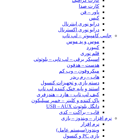
کارت گرافیک
کارت صدا
پاور – فن
کیس
درایو نوری اینترنال
درایو نوری اکسترنال
جانبی کامپیوتر – لپ تاپ
موس و پد موس
کیبورد
قلم نوری
اسپیکر برقی – لپ تاپی – بلوتوثی
هدست – هدفون
میکروفون – وب کم
هاب – رم ریدر
دسته بازی و تجهیزات کنسول
استند و پایه خنک کننده لپ تاپ
کیف لپ تاپ – هارد – هندزفری
پاک کننده و کلینر – خمیر سیلیکون
دانگل بلوتوث USB – AUX
قاب – براکت – کدی
نرم افزار – ویندوز – بازی
نرم افزار
ویندوز(سیستم عامل)
بازی PC و کنسول