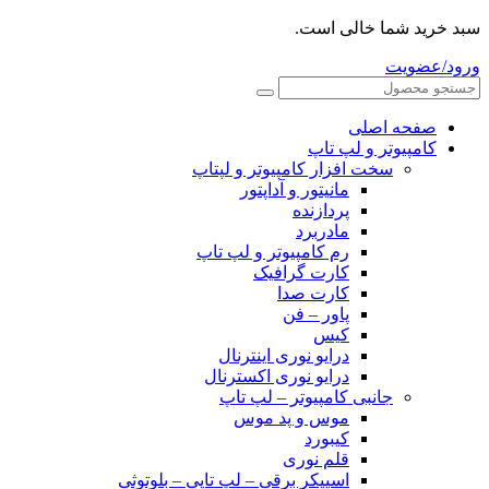
سبد خرید شما خالی است.
ورود/عضویت
صفحه اصلی
کامپیوتر و‌‌‌‌‌ لپ تاپ
سخت افزار کامپیوتر و لپتاپ
مانیتور و آداپتور
پردازنده
مادربرد
رم کامپیوتر و لپ تاپ
کارت گرافیک
کارت صدا
پاور – فن
کیس
درایو نوری اینترنال
درایو نوری اکسترنال
جانبی کامپیوتر – لپ تاپ
موس و پد موس
کیبورد
قلم نوری
اسپیکر برقی – لپ تاپی – بلوتوثی