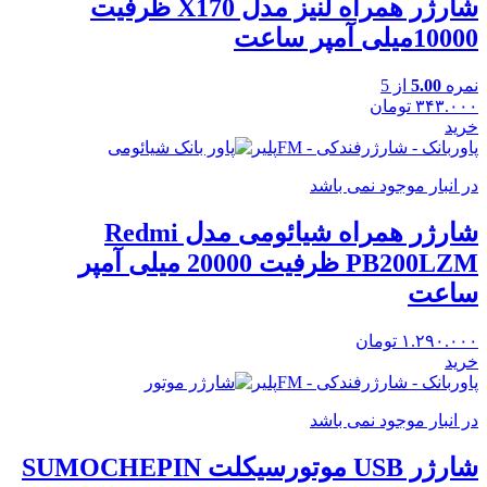
شارژر همراه لنیز مدل X170 ظرفیت
10000میلی آمپر ساعت
نمره
5.00
از 5
۳۴۳.۰۰۰
تومان
خرید
پاوربانک - شارژرفندکی - FMپلیر
در انبار موجود نمی باشد
شارژر همراه شیائومی مدل Redmi
PB200LZM ظرفیت 20000 میلی آمپر
ساعت
۱.۲۹۰.۰۰۰
تومان
خرید
پاوربانک - شارژرفندکی - FMپلیر
در انبار موجود نمی باشد
شارژر USB موتورسیکلت SUMOCHEPIN