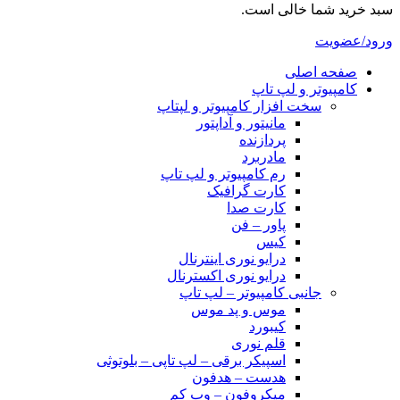
سبد خرید شما خالی است.
ورود/عضویت
صفحه اصلی
کامپیوتر و‌‌‌‌‌ لپ تاپ
سخت افزار کامپیوتر و لپتاپ
مانیتور و آداپتور
پردازنده
مادربرد
رم کامپیوتر و لپ تاپ
کارت گرافیک
کارت صدا
پاور – فن
کیس
درایو نوری اینترنال
درایو نوری اکسترنال
جانبی کامپیوتر – لپ تاپ
موس و پد موس
کیبورد
قلم نوری
اسپیکر برقی – لپ تاپی – بلوتوثی
هدست – هدفون
میکروفون – وب کم