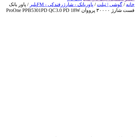
خانه
/
گوشی | تبلت
/
پاوربانک - شارژرفندکی - FMپلیر
/ پاور بانک
فست شارژ ۳۰۰۰۰ پرووان ProOne PPB5301PD QC3.0 PD 18W