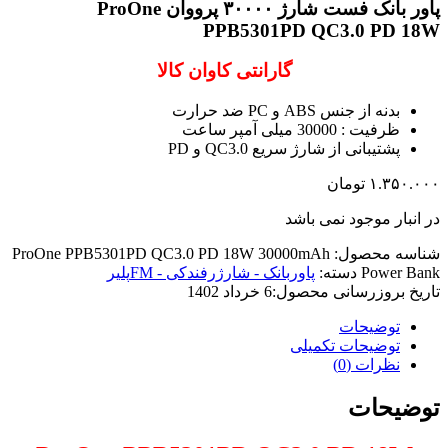
پاور بانک فست شارژ ۳۰۰۰۰ پرووان ProOne
PPB5301PD QC3.0 PD 18W
گارانتی کاوان کالا
بدنه از جنس ABS و PC ضد حرارت
ظرفیت : 30000 میلی آمپر ساعت
پشتیبانی از شارژ سریع QC3.0 و PD
۱.۳۵۰.۰۰۰
تومان
در انبار موجود نمی باشد
شناسه محصول:
ProOne PPB5301PD QC3.0 PD 18W 30000mAh
Power Bank
دسته:
پاوربانک - شارژرفندکی - FMپلیر
تاریخ بروزرسانی محصول:
6 خرداد 1402
توضیحات
توضیحات تکمیلی
نظرات (0)
توضیحات