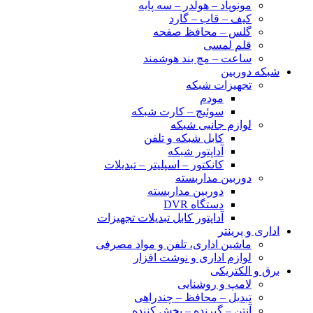
مونوپاد – هولدر – سه پایه
کیف – قاب – گارد
گلس – محافظ صفحه
قلم لمسی
ساعت – مچ بند هوشمند
شبکه دوربین
تجهیزات شبکه
مودم
سوئیچ – کارت شبکه
لوازم جانبی شبکه
کابل شبکه و تلفن
آداپتور شبکه
کانکتور – اسپلیتر – تبدیلات
دوربین مداربسته
دوربین مداربسته
دستگاه DVR
آداپتور کابل تبدیلات تجهیزات
اداری و پرینتر
ماشین اداری، تلفن و مواد مصرفی
لوازم اداری و نوشت افزار
برق و الکتریکی
لامپ و روشنایی
تبدیل – محافظ – چندراهی
آنتن – گیرنده – پخش کننده