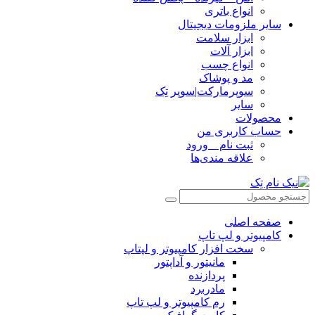
انواع باتری
سایر ملزومات دیجیتال
ابزار سلامت
ابزار آلات
انواع چسب
مد و پوشاک
سوپرمارکت|سوپر تِک
سایر
محصولات
حساب کاربری من
ثبت نام _ ورود
علاقه مندی‌ها
صفحه اصلی
کامپیوتر و‌‌‌‌‌ لپ تاپ
سخت افزار کامپیوتر و لپتاپ
مانیتور و آداپتور
پردازنده
مادربرد
رم کامپیوتر و لپ تاپ