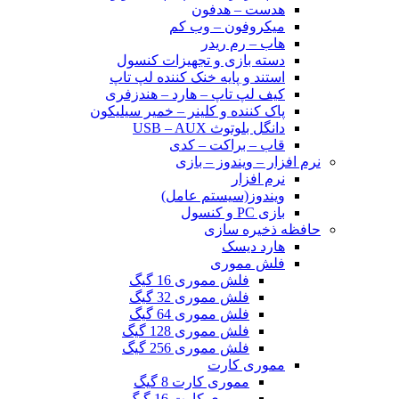
هدست – هدفون
میکروفون – وب کم
هاب – رم ریدر
دسته بازی و تجهیزات کنسول
استند و پایه خنک کننده لپ تاپ
کیف لپ تاپ – هارد – هندزفری
پاک کننده و کلینر – خمیر سیلیکون
دانگل بلوتوث USB – AUX
قاب – براکت – کدی
نرم افزار – ویندوز – بازی
نرم افزار
ویندوز(سیستم عامل)
بازی PC و کنسول
حافظه ذخیره سازی
هارد دیسک
فلش مموری
فلش مموری 16 گیگ
فلش مموری 32 گیگ
فلش مموری 64 گیگ
فلش مموری 128 گیگ
فلش مموری 256 گیگ
مموری کارت
مموری کارت 8 گیگ
مموری کارت 16 گیگ