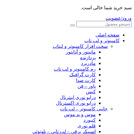
سبد خرید شما خالی است.
ورود/عضویت
صفحه اصلی
کامپیوتر و‌‌‌‌‌ لپ تاپ
سخت افزار کامپیوتر و لپتاپ
مانیتور و آداپتور
پردازنده
مادربرد
رم کامپیوتر و لپ تاپ
کارت گرافیک
کارت صدا
پاور – فن
کیس
درایو نوری اینترنال
درایو نوری اکسترنال
جانبی کامپیوتر – لپ تاپ
موس و پد موس
کیبورد
قلم نوری
اسپیکر برقی – لپ تاپی – بلوتوثی