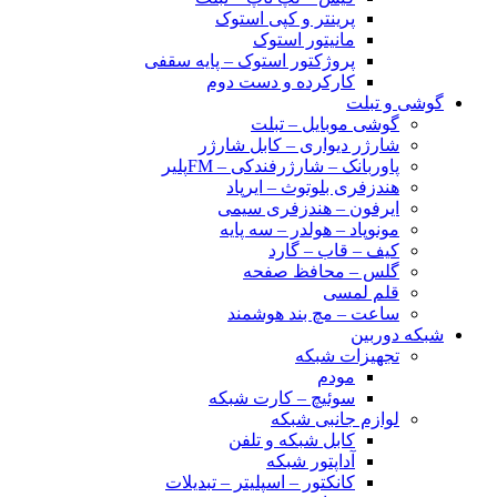
پرینتر و کپی استوک
مانیتور استوک
پروژکتور استوک – پایه سقفی
کارکرده و دست دوم
گوشی و تبلت
گوشی موبایل – تبلت
شارژر دیواری – کابل شارژر
پاوربانک – شارژرفندکی – FMپلیر
هندزفری بلوتوث – ایرپاد
ایرفون – هندزفری سیمی
مونوپاد – هولدر – سه پایه
کیف – قاب – گارد
گلس – محافظ صفحه
قلم لمسی
ساعت – مچ بند هوشمند
شبکه دوربین
تجهیزات شبکه
مودم
سوئیچ – کارت شبکه
لوازم جانبی شبکه
کابل شبکه و تلفن
آداپتور شبکه
کانکتور – اسپلیتر – تبدیلات