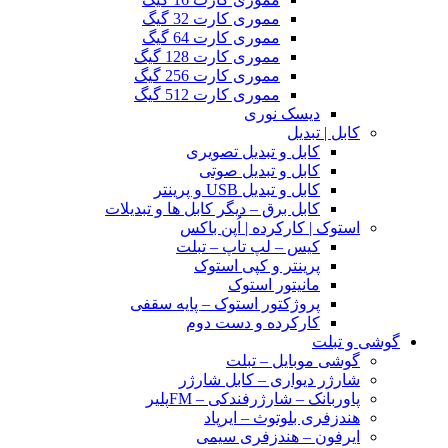
مموری کارت 32 گیگ
مموری کارت 64 گیگ
مموری کارت 128 گیگ
مموری کارت 256 گیگ
مموری کارت 512 گیگ
دیسک نوری
کابل | تبدیل
کابل و تبدیل تصویری
کابل و تبدیل صوتی
کابل و تبدیل USB و پرینتر
کابل برق – دیگر کابل ها و تبدیلات
استوک | کارکرده | اُپن باکس
کیس – لپ تاپ – تبلت
پرینتر و کپی استوک
مانیتور استوک
پروژکتور استوک – پایه سقفی
کارکرده و دست دوم
گوشی و تبلت
گوشی موبایل – تبلت
شارژر دیواری – کابل شارژر
پاوربانک – شارژرفندکی – FMپلیر
هندزفری بلوتوث – ایرپاد
ایرفون – هندزفری سیمی