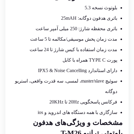
بلوتوث نسخه 5.3
باتری هدفون دوگانه: 25mAH
باتری محفظه شارژ: 250 میلی آمپر ساعت
مدت زمان پخش موسیقی/مکالمه تا 5 ساعت
مدت زمان استفاده با کیس شارژ تا 24 ساعت
پورت TYPE C همراه با کابل
دارای استاندارد IPX5 & Noise Cancelling
سوئیچ master/slave، لمسی، سه قدرت واقعی، استریو
دوگانه
فرکانس پاسخگویی 20Hz تا 20KHz
سازگاری با همه دستگاه های اندروید و ios
مشخصات و ویژگی‌های هدفون
بلوتوثی ترانیو T-M26