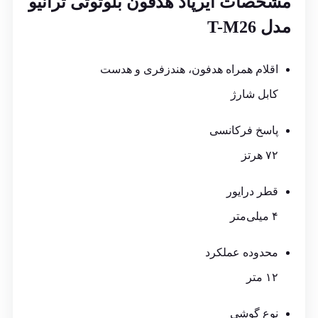
مشخصات ایرپاد هدفون بلوتوثی ترانیو
مدل T-M26
اقلام همراه هدفون، هندزفری و هدست
کابل شارژ
پاسخ فرکانسی
۷۲ هرتز
قطر درایور
۴ میلی‌متر
محدوده عملکرد
۱۲ متر
نوع گوشی