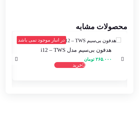
محصولات مشابه
د
در انبار موجود نمی باشد
هدفون بی‌سیم مدل i12 – TWS
۲۶۵.۰۰۰
تومان
خرید