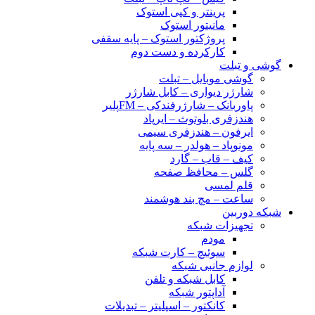
پرینتر و کپی استوک
مانیتور استوک
پروژکتور استوک – پایه سقفی
کارکرده و دست دوم
گوشی و تبلت
گوشی موبایل – تبلت
شارژر دیواری – کابل شارژر
پاوربانک – شارژرفندکی – FMپلیر
هندزفری بلوتوث – ایرپاد
ایرفون – هندزفری سیمی
مونوپاد – هولدر – سه پایه
کیف – قاب – گارد
گلس – محافظ صفحه
قلم لمسی
ساعت – مچ بند هوشمند
شبکه دوربین
تجهیزات شبکه
مودم
سوئیچ – کارت شبکه
لوازم جانبی شبکه
کابل شبکه و تلفن
آداپتور شبکه
کانکتور – اسپلیتر – تبدیلات