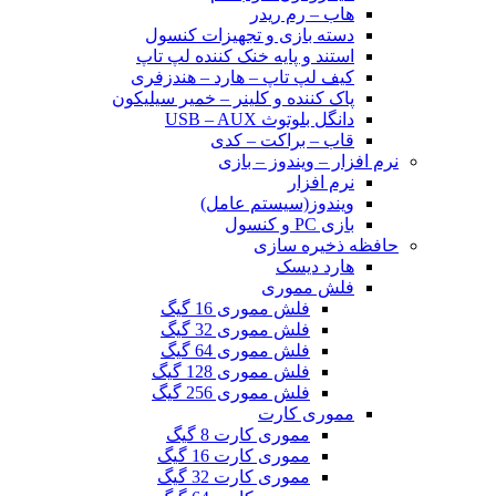
هاب – رم ریدر
دسته بازی و تجهیزات کنسول
استند و پایه خنک کننده لپ تاپ
کیف لپ تاپ – هارد – هندزفری
پاک کننده و کلینر – خمیر سیلیکون
دانگل بلوتوث USB – AUX
قاب – براکت – کدی
نرم افزار – ویندوز – بازی
نرم افزار
ویندوز(سیستم عامل)
بازی PC و کنسول
حافظه ذخیره سازی
هارد دیسک
فلش مموری
فلش مموری 16 گیگ
فلش مموری 32 گیگ
فلش مموری 64 گیگ
فلش مموری 128 گیگ
فلش مموری 256 گیگ
مموری کارت
مموری کارت 8 گیگ
مموری کارت 16 گیگ
مموری کارت 32 گیگ