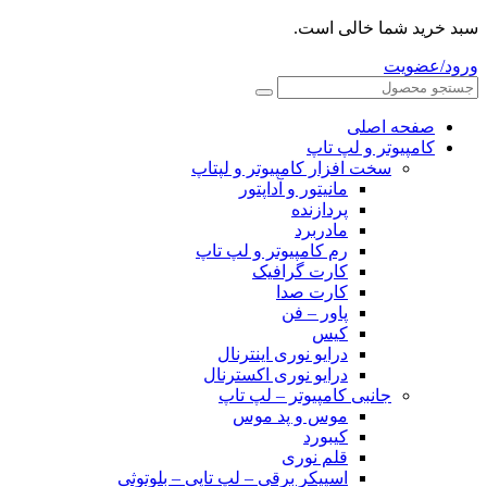
سبد خرید شما خالی است.
ورود/عضویت
صفحه اصلی
کامپیوتر و‌‌‌‌‌ لپ تاپ
سخت افزار کامپیوتر و لپتاپ
مانیتور و آداپتور
پردازنده
مادربرد
رم کامپیوتر و لپ تاپ
کارت گرافیک
کارت صدا
پاور – فن
کیس
درایو نوری اینترنال
درایو نوری اکسترنال
جانبی کامپیوتر – لپ تاپ
موس و پد موس
کیبورد
قلم نوری
اسپیکر برقی – لپ تاپی – بلوتوثی