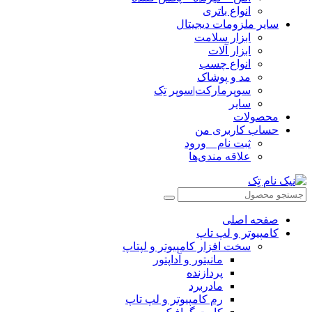
انواع باتری
سایر ملزومات دیجیتال
ابزار سلامت
ابزار آلات
انواع چسب
مد و پوشاک
سوپرمارکت|سوپر تِک
سایر
محصولات
حساب کاربری من
ثبت نام _ ورود
علاقه مندی‌ها
صفحه اصلی
کامپیوتر و‌‌‌‌‌ لپ تاپ
سخت افزار کامپیوتر و لپتاپ
مانیتور و آداپتور
پردازنده
مادربرد
رم کامپیوتر و لپ تاپ