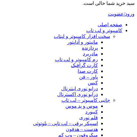
سبد خرید شما خالی است.
ورود/عضویت
صفحه اصلی
کامپیوتر و‌‌‌‌‌ لپ تاپ
سخت افزار کامپیوتر و لپتاپ
مانیتور و آداپتور
پردازنده
مادربرد
رم کامپیوتر و لپ تاپ
کارت گرافیک
کارت صدا
پاور – فن
کیس
درایو نوری اینترنال
درایو نوری اکسترنال
جانبی کامپیوتر – لپ تاپ
موس و پد موس
کیبورد
قلم نوری
اسپیکر برقی – لپ تاپی – بلوتوثی
هدست – هدفون
میکروفون – وب کم