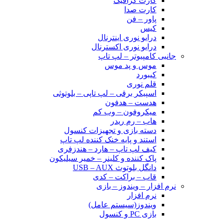
کارت گرافیک
کارت صدا
پاور – فن
کیس
درایو نوری اینترنال
درایو نوری اکسترنال
جانبی کامپیوتر – لپ تاپ
موس و پد موس
کیبورد
قلم نوری
اسپیکر برقی – لپ تاپی – بلوتوثی
هدست – هدفون
میکروفون – وب کم
هاب – رم ریدر
دسته بازی و تجهیزات کنسول
استند و پایه خنک کننده لپ تاپ
کیف لپ تاپ – هارد – هندزفری
پاک کننده و کلینر – خمیر سیلیکون
دانگل بلوتوث USB – AUX
قاب – براکت – کدی
نرم افزار – ویندوز – بازی
نرم افزار
ویندوز(سیستم عامل)
بازی PC و کنسول