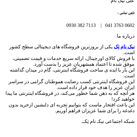
علی نیک نام
تلفن تماس :
0602 3763 041 | 7113 382 0930
درباره ما
نیک نام تِک
یکی از بروزترین فروشگاه های دیجیتالی سطح کشور
است.
با فروش کالای اورجینال، ارائه سریع خدمات و قیمت تضمینی،
موفق شده تا اعتماد همشهریان عزیز را بدست آورد.
این بار با ایده ی ساخت فروشگاه اینترنتی، گام در میدان گذاشته
است.
این فروشگاه اینترنتی کسب رضایت هموطنان گرامی در سراسر
ایران عزیز را هدف خود قرار داده است.
هر آنچه که به ذهن شما خطور می‌کند، در فروشگاه اینترنتی ما پیدا
خواهید کرد!
این باعث افتخار ماست که بتوانیم تجربه ای دلنشین ازخرید بدون
دغدغه را برای شما عزیزان فراهم آوریم.
شبکه‌ اجتماعی نیکـ نام تِکــ