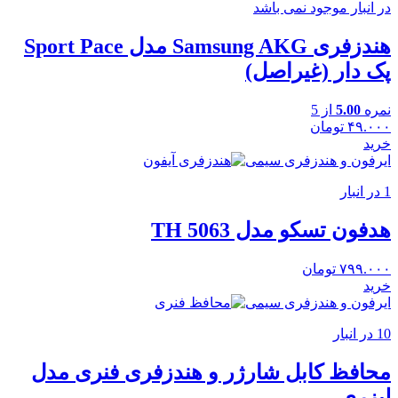
در انبار موجود نمی باشد
هندزفری Samsung AKG مدل Sport Pace
پک دار (غیراصل)
نمره
5.00
از 5
۴۹.۰۰۰
تومان
خرید
ایرفون و هندزفری سیمی
1 در انبار
هدفون تسکو مدل TH 5063
۷۹۹.۰۰۰
تومان
خرید
ایرفون و هندزفری سیمی
10 در انبار
محافظ کابل شارژر و هندزفری فنری مدل
لیزری