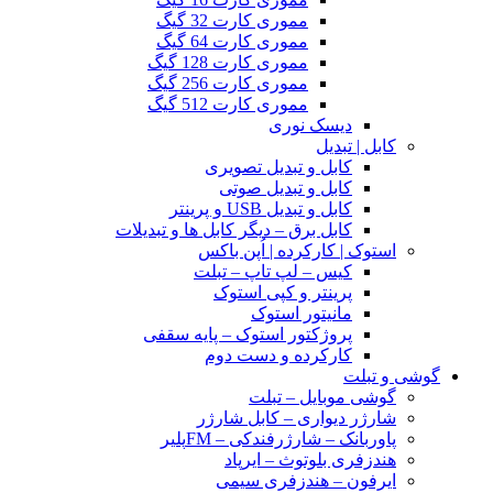
مموری کارت 32 گیگ
مموری کارت 64 گیگ
مموری کارت 128 گیگ
مموری کارت 256 گیگ
مموری کارت 512 گیگ
دیسک نوری
کابل | تبدیل
کابل و تبدیل تصویری
کابل و تبدیل صوتی
کابل و تبدیل USB و پرینتر
کابل برق – دیگر کابل ها و تبدیلات
استوک | کارکرده | اُپن باکس
کیس – لپ تاپ – تبلت
پرینتر و کپی استوک
مانیتور استوک
پروژکتور استوک – پایه سقفی
کارکرده و دست دوم
گوشی و تبلت
گوشی موبایل – تبلت
شارژر دیواری – کابل شارژر
پاوربانک – شارژرفندکی – FMپلیر
هندزفری بلوتوث – ایرپاد
ایرفون – هندزفری سیمی