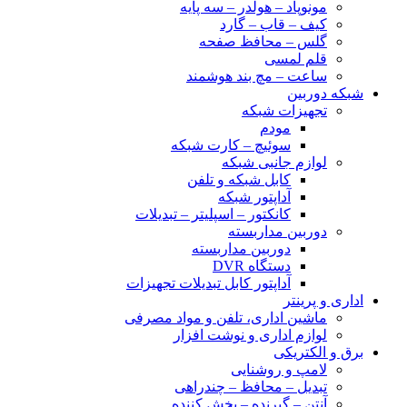
مونوپاد – هولدر – سه پایه
کیف – قاب – گارد
گلس – محافظ صفحه
قلم لمسی
ساعت – مچ بند هوشمند
شبکه دوربین
تجهیزات شبکه
مودم
سوئیچ – کارت شبکه
لوازم جانبی شبکه
کابل شبکه و تلفن
آداپتور شبکه
کانکتور – اسپلیتر – تبدیلات
دوربین مداربسته
دوربین مداربسته
دستگاه DVR
آداپتور کابل تبدیلات تجهیزات
اداری و پرینتر
ماشین اداری، تلفن و مواد مصرفی
لوازم اداری و نوشت افزار
برق و الکتریکی
لامپ و روشنایی
تبدیل – محافظ – چندراهی
آنتن – گیرنده – پخش کننده