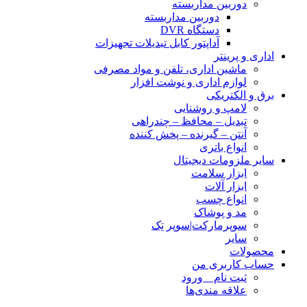
دوربین مداربسته
دوربین مداربسته
دستگاه DVR
آداپتور کابل تبدیلات تجهیزات
اداری و پرینتر
ماشین اداری، تلفن و مواد مصرفی
لوازم اداری و نوشت افزار
برق و الکتریکی
لامپ و روشنایی
تبدیل – محافظ – چندراهی
آنتن – گیرنده – پخش کننده
انواع باتری
سایر ملزومات دیجیتال
ابزار سلامت
ابزار آلات
انواع چسب
مد و پوشاک
سوپرمارکت|سوپر تِک
سایر
محصولات
حساب کاربری من
ثبت نام _ ورود
علاقه مندی‌ها