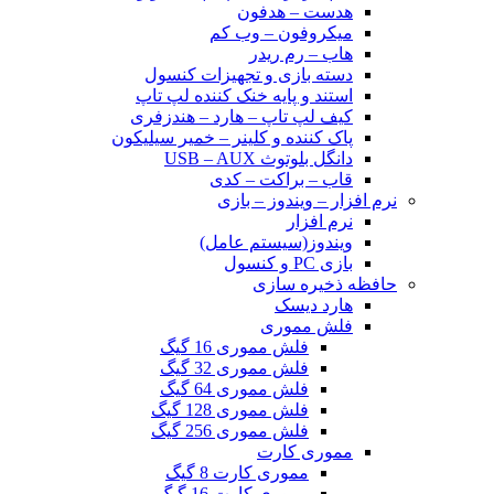
هدست – هدفون
میکروفون – وب کم
هاب – رم ریدر
دسته بازی و تجهیزات کنسول
استند و پایه خنک کننده لپ تاپ
کیف لپ تاپ – هارد – هندزفری
پاک کننده و کلینر – خمیر سیلیکون
دانگل بلوتوث USB – AUX
قاب – براکت – کدی
نرم افزار – ویندوز – بازی
نرم افزار
ویندوز(سیستم عامل)
بازی PC و کنسول
حافظه ذخیره سازی
هارد دیسک
فلش مموری
فلش مموری 16 گیگ
فلش مموری 32 گیگ
فلش مموری 64 گیگ
فلش مموری 128 گیگ
فلش مموری 256 گیگ
مموری کارت
مموری کارت 8 گیگ
مموری کارت 16 گیگ