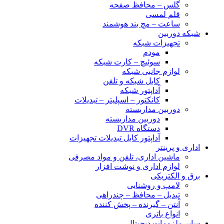
گلس – محافظ صفحه
قلم لمسی
ساعت – مچ بند هوشمند
شبکه دوربین
تجهیزات شبکه
مودم
سوئیچ – کارت شبکه
لوازم جانبی شبکه
کابل شبکه و تلفن
آداپتور شبکه
کانکتور – اسپلیتر – تبدیلات
دوربین مداربسته
دوربین مداربسته
دستگاه DVR
آداپتور کابل تبدیلات تجهیزات
اداری و پرینتر
ماشین اداری، تلفن و مواد مصرفی
لوازم اداری و نوشت افزار
برق و الکتریکی
لامپ و روشنایی
تبدیل – محافظ – چندراهی
آنتن – گیرنده – پخش کننده
انواع باتری
سایر ملزومات دیجیتال