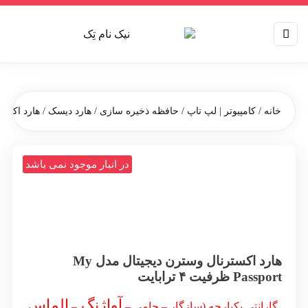
خانه
/
کامپیوتر | لپ تاپ
/
حافظه ذخیره سازی
/
هارد دیسک
/
هارد اکستر
در انبار موجود نمی باشد
هارد اکسترنال وسترن دیجیتال مدل My
Passport ظرفیت ۴ ترابایت
آواژنگ
الماس
گارانتی یکپارچه (سازگار – حامی
–
–