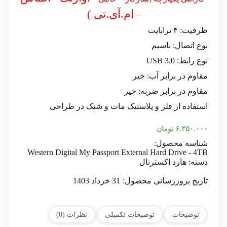
ام.آی.تی )
–
ظرفیت: ۴ ترابایت
نوع اتصال: باسیم
نوع رابط: USB 3.0
مقاوم در برابر آب: خیر
مقاوم در برابر ضربه: خیر
استفاده از فلز و پلاستیک مات و شیک در طراحی
۶.۲۵۰.۰۰۰
تومان
شناسه محصول:
Western Digital My Passport External Hard Drive - 4TB
دسته:
هارد اکسترنال
تاریخ بروزرسانی محصول:
31 خرداد 1403
توضیحات
توضیحات تکمیلی
نظرات (0)