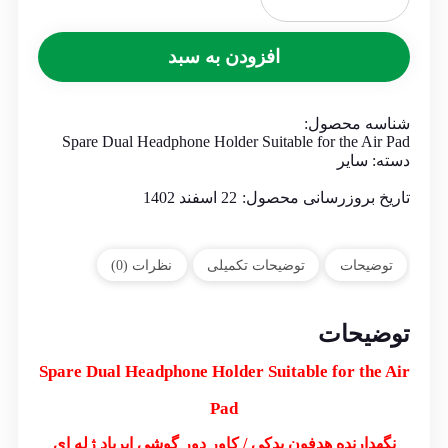
نگهدارنده
هدفون
بسته
افزودن به سبد
دو
عددی
مناسب
برای
شناسه محصول:
ایرپاد
Spare Dual Headphone Holder Suitable for the Air Pad
عدد
دسته:
سایر
تاریخ بروزرسانی محصول:
22 اسفند 1402
توضیحات
توضیحات تکمیلی
نظرات (0)
توضیحات
Spare Dual Headphone Holder Suitable for the Air
Pad
نگهدارنده هدفون یدکی / کاور دور گوشی ایرپاد ژله ای