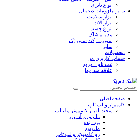
انواع باتری
سایر ملزومات دیجیتال
ابزار سلامت
ابزار آلات
انواع چسب
مد و پوشاک
سوپرمارکت|سوپر تِک
سایر
محصولات
حساب کاربری من
ثبت نام _ ورود
علاقه مندی‌ها
صفحه اصلی
کامپیوتر و‌‌‌‌‌ لپ تاپ
سخت افزار کامپیوتر و لپتاپ
مانیتور و آداپتور
پردازنده
مادربرد
رم کامپیوتر و لپ تاپ