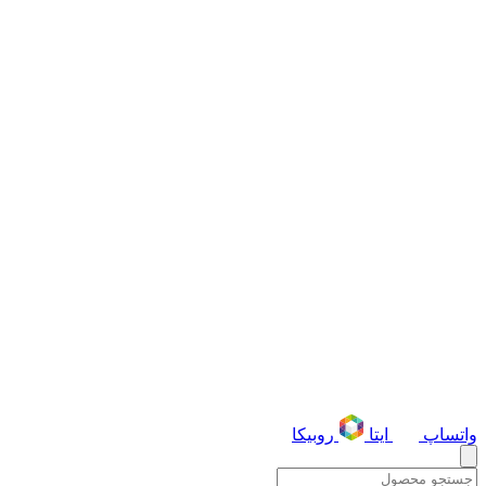
واتساپ
ایتا
روبیکا