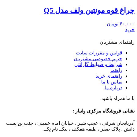
چراغ قوه مونتین ولف مدل Q5
۶۰.۰۰۰
تومان
خرید
راهنمای مشتریان
قوانین و مقررات سایت
حریم خصوصی مشتریان
شرایط و ضوابط گارانتی
راهنما
راهنمای خرید
تماس با ما
درباره ما
با ما همراه باشید
نشانی فروشگاه مرکزی وانبار :
آذربایجان شرقی ، عجب شیر ، خیابان امام خمینی ، جنب بن بست
دانش ، پلاک صفر ، طبقه همکف ، نیکــ نام تِکــ