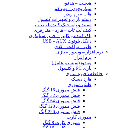
هدست – هدفون
میکروفون – وب کم
هاب – رم ریدر
دسته بازی و تجهیزات کنسول
استند و پایه خنک کننده لپ تاپ
کیف لپ تاپ – هارد – هندزفری
پاک کننده و کلینر – خمیر سیلیکون
دانگل بلوتوث USB – AUX
قاب – براکت – کدی
نرم افزار – ویندوز – بازی
نرم افزار
ویندوز(سیستم عامل)
بازی PC و کنسول
حافظه ذخیره سازی
هارد دیسک
فلش مموری
فلش مموری 16 گیگ
فلش مموری 32 گیگ
فلش مموری 64 گیگ
فلش مموری 128 گیگ
فلش مموری 256 گیگ
مموری کارت
مموری کارت 8 گیگ
مموری کارت 16 گیگ