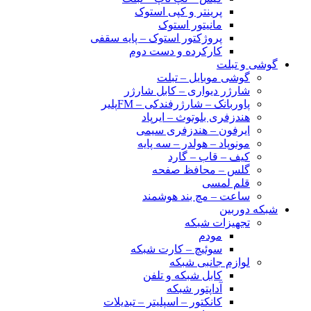
پرینتر و کپی استوک
مانیتور استوک
پروژکتور استوک – پایه سقفی
کارکرده و دست دوم
گوشی و تبلت
گوشی موبایل – تبلت
شارژر دیواری – کابل شارژر
پاوربانک – شارژرفندکی – FMپلیر
هندزفری بلوتوث – ایرپاد
ایرفون – هندزفری سیمی
مونوپاد – هولدر – سه پایه
کیف – قاب – گارد
گلس – محافظ صفحه
قلم لمسی
ساعت – مچ بند هوشمند
شبکه دوربین
تجهیزات شبکه
مودم
سوئیچ – کارت شبکه
لوازم جانبی شبکه
کابل شبکه و تلفن
آداپتور شبکه
کانکتور – اسپلیتر – تبدیلات