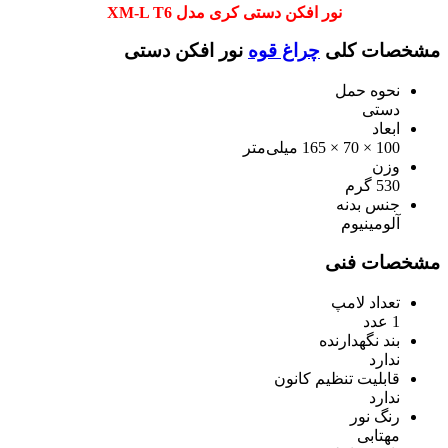
نور افکن دستی کری مدل XM-L T6
مشخصات کلی
چراغ قوه
نور افکن دستی
نحوه حمل
دستی
ابعاد
100 × 70 × 165 میلی‌متر
وزن
530 گرم
جنس بدنه
آلومینیوم
مشخصات فنی
تعداد لامپ
1 عدد
بند نگهدارنده
ندارد
قابلیت تنظیم کانون
ندارد
رنگ نور
مهتابی