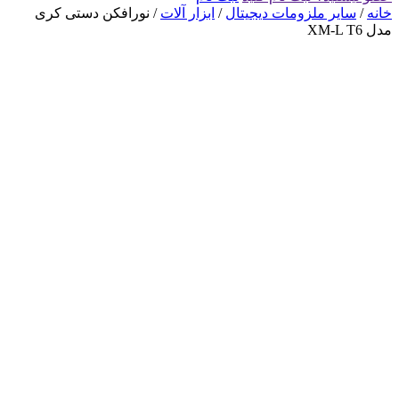
خانه
/
سایر ملزومات دیجیتال
/
ابزار آلات
/ نورافکن دستی کری
مدل XM-L T6