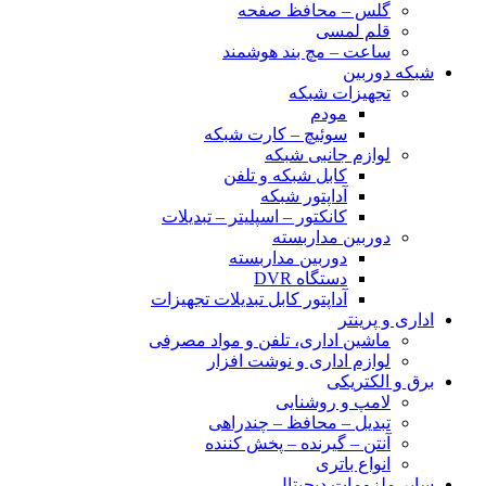
گلس – محافظ صفحه
قلم لمسی
ساعت – مچ بند هوشمند
شبکه دوربین
تجهیزات شبکه
مودم
سوئیچ – کارت شبکه
لوازم جانبی شبکه
کابل شبکه و تلفن
آداپتور شبکه
کانکتور – اسپلیتر – تبدیلات
دوربین مداربسته
دوربین مداربسته
دستگاه DVR
آداپتور کابل تبدیلات تجهیزات
اداری و پرینتر
ماشین اداری، تلفن و مواد مصرفی
لوازم اداری و نوشت افزار
برق و الکتریکی
لامپ و روشنایی
تبدیل – محافظ – چندراهی
آنتن – گیرنده – پخش کننده
انواع باتری
سایر ملزومات دیجیتال