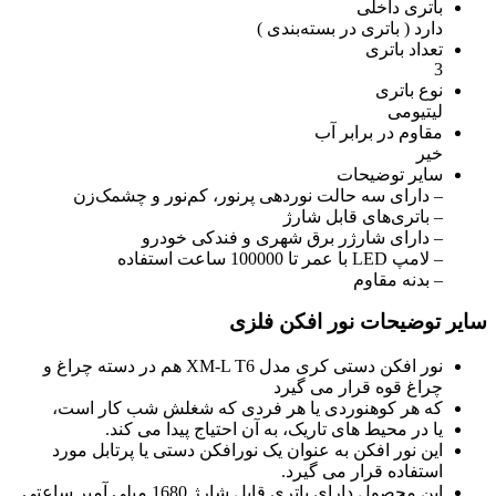
باتری داخلی
دارد ( باتری در بسته‌بندی )
تعداد باتری
3
نوع باتری
لیتیومی
مقاوم در برابر آب
خیر
سایر توضیحات
– دارای سه حالت نوردهی پرنور، کم‌نور و چشمک‌زن
– باتری‌های قابل شارژ
– دارای شارژر برق شهری و فندکی خودرو
– لامپ LED با عمر تا 100000 ساعت استفاده
– بدنه مقاوم
سایر توضیحات نور افکن فلزی
نور افکن دستی کری مدل XM-L T6 هم در دسته چراغ و
چراغ قوه قرار می گیرد
که هر کوهنوردی یا هر فردی که شغلش شب کار است،
یا در محیط های تاریک، به آن احتیاج پیدا می کند.
این نور افکن به عنوان یک نورافکن دستی یا پرتابل مورد
استفاده قرار می گیرد.
این محصول دارای باتری قابل شارژ 1680 میلی آمپر ساعتی