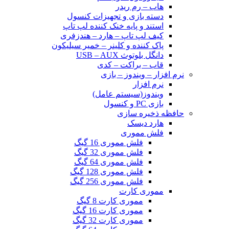
هاب – رم ریدر
دسته بازی و تجهیزات کنسول
استند و پایه خنک کننده لپ تاپ
کیف لپ تاپ – هارد – هندزفری
پاک کننده و کلینر – خمیر سیلیکون
دانگل بلوتوث USB – AUX
قاب – براکت – کدی
نرم افزار – ویندوز – بازی
نرم افزار
ویندوز(سیستم عامل)
بازی PC و کنسول
حافظه ذخیره سازی
هارد دیسک
فلش مموری
فلش مموری 16 گیگ
فلش مموری 32 گیگ
فلش مموری 64 گیگ
فلش مموری 128 گیگ
فلش مموری 256 گیگ
مموری کارت
مموری کارت 8 گیگ
مموری کارت 16 گیگ
مموری کارت 32 گیگ