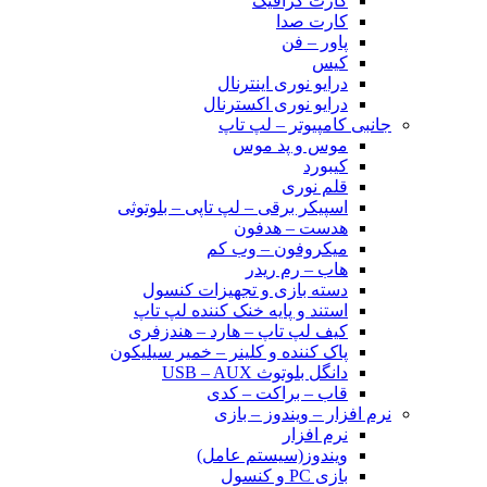
کارت گرافیک
کارت صدا
پاور – فن
کیس
درایو نوری اینترنال
درایو نوری اکسترنال
جانبی کامپیوتر – لپ تاپ
موس و پد موس
کیبورد
قلم نوری
اسپیکر برقی – لپ تاپی – بلوتوثی
هدست – هدفون
میکروفون – وب کم
هاب – رم ریدر
دسته بازی و تجهیزات کنسول
استند و پایه خنک کننده لپ تاپ
کیف لپ تاپ – هارد – هندزفری
پاک کننده و کلینر – خمیر سیلیکون
دانگل بلوتوث USB – AUX
قاب – براکت – کدی
نرم افزار – ویندوز – بازی
نرم افزار
ویندوز(سیستم عامل)
بازی PC و کنسول