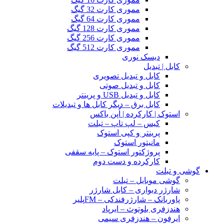
مموری کارت 32 گیگ
مموری کارت 64 گیگ
مموری کارت 128 گیگ
مموری کارت 256 گیگ
مموری کارت 512 گیگ
دیسک نوری
کابل | تبدیل
کابل و تبدیل تصویری
کابل و تبدیل صوتی
کابل و تبدیل USB و پرینتر
کابل برق – دیگر کابل ها و تبدیلات
استوک | کارکرده | اُپن باکس
کیس – لپ تاپ – تبلت
پرینتر و کپی استوک
مانیتور استوک
پروژکتور استوک – پایه سقفی
کارکرده و دست دوم
گوشی و تبلت
گوشی موبایل – تبلت
شارژر دیواری – کابل شارژر
پاوربانک – شارژرفندکی – FMپلیر
هندزفری بلوتوث – ایرپاد
ایرفون – هندزفری سیمی