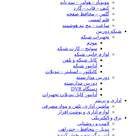
مونوپاد – هولدر – سه پایه
کیف – قاب – گارد
گلس – محافظ صفحه
قلم لمسی
ساعت – مچ بند هوشمند
شبکه دوربین
تجهیزات شبکه
مودم
سوئیچ – کارت شبکه
لوازم جانبی شبکه
کابل شبکه و تلفن
آداپتور شبکه
کانکتور – اسپلیتر – تبدیلات
دوربین مداربسته
دوربین مداربسته
دستگاه DVR
آداپتور کابل تبدیلات تجهیزات
اداری و پرینتر
ماشین اداری، تلفن و مواد مصرفی
لوازم اداری و نوشت افزار
برق و الکتریکی
لامپ و روشنایی
تبدیل – محافظ – چندراهی
آنتن – گیرنده – پخش کننده