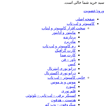
سبد خرید شما خالی است.
ورود/عضویت
صفحه اصلی
کامپیوتر و‌‌‌‌‌ لپ تاپ
سخت افزار کامپیوتر و لپتاپ
مانیتور و آداپتور
پردازنده
مادربرد
رم کامپیوتر و لپ تاپ
کارت گرافیک
کارت صدا
پاور – فن
کیس
درایو نوری اینترنال
درایو نوری اکسترنال
جانبی کامپیوتر – لپ تاپ
موس و پد موس
کیبورد
قلم نوری
اسپیکر برقی – لپ تاپی – بلوتوثی
هدست – هدفون
میکروفون – وب کم