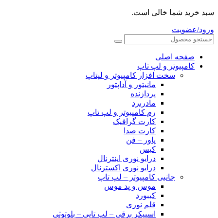
سبد خرید شما خالی است.
ورود/عضویت
صفحه اصلی
کامپیوتر و‌‌‌‌‌ لپ تاپ
سخت افزار کامپیوتر و لپتاپ
مانیتور و آداپتور
پردازنده
مادربرد
رم کامپیوتر و لپ تاپ
کارت گرافیک
کارت صدا
پاور – فن
کیس
درایو نوری اینترنال
درایو نوری اکسترنال
جانبی کامپیوتر – لپ تاپ
موس و پد موس
کیبورد
قلم نوری
اسپیکر برقی – لپ تاپی – بلوتوثی