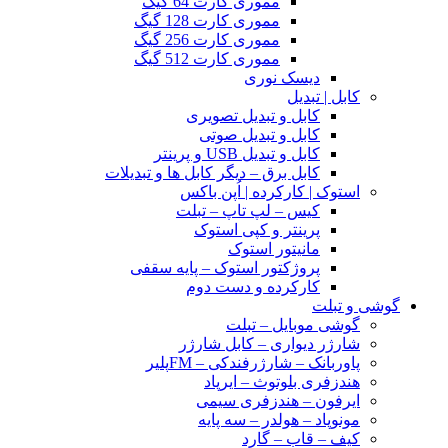
مموری کارت 64 گیگ
مموری کارت 128 گیگ
مموری کارت 256 گیگ
مموری کارت 512 گیگ
دیسک نوری
کابل | تبدیل
کابل و تبدیل تصویری
کابل و تبدیل صوتی
کابل و تبدیل USB و پرینتر
کابل برق – دیگر کابل ها و تبدیلات
استوک | کارکرده | اُپن باکس
کیس – لپ تاپ – تبلت
پرینتر و کپی استوک
مانیتور استوک
پروژکتور استوک – پایه سقفی
کارکرده و دست دوم
گوشی و تبلت
گوشی موبایل – تبلت
شارژر دیواری – کابل شارژر
پاوربانک – شارژرفندکی – FMپلیر
هندزفری بلوتوث – ایرپاد
ایرفون – هندزفری سیمی
مونوپاد – هولدر – سه پایه
کیف – قاب – گارد