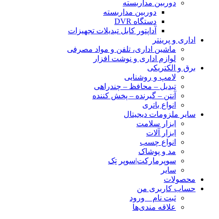
دوربین مداربسته
دوربین مداربسته
دستگاه DVR
آداپتور کابل تبدیلات تجهیزات
اداری و پرینتر
ماشین اداری، تلفن و مواد مصرفی
لوازم اداری و نوشت افزار
برق و الکتریکی
لامپ و روشنایی
تبدیل – محافظ – چندراهی
آنتن – گیرنده – پخش کننده
انواع باتری
سایر ملزومات دیجیتال
ابزار سلامت
ابزار آلات
انواع چسب
مد و پوشاک
سوپرمارکت|سوپر تِک
سایر
محصولات
حساب کاربری من
ثبت نام _ ورود
علاقه مندی‌ها