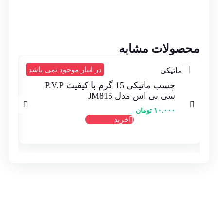
محصولات مشابه
د
در انبار موجود نمی باشد
چسب ماتیکی 15 گرم با كيفيت P.V.P
سی بی اس مدل JM815
۱۰.۰۰۰
تومان
خرید