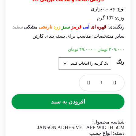
نوع:
چسب نواری
وزن:
197 گرم
رنگبندی:
قهوه ای
آبی
قرمز
سبز
زرد
نارنجی
مشکی
سفید
سایر مشخصات:
مناسب برای بسته بندی کارتن
Price
–
۳۰۹.۰۰۰
تومان
۴۹.۰۰۰
تومان
range:
۴۹.۰۰۰ تومان
رنگ
through
۳۰۹.۰۰۰ تومان
چسب
نواری
مقوایی
افزودن به سبد
JANSON
عرض
۵
سانتی
شناسه محصول:
متر
JANSON ADHESIVE TAPE WIDTH 5CM
عدد
دسته:
انواع چسب