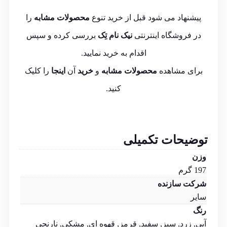
پیشنهاد می شود قبل از خرید تنوع
محصولات مشابه
را
در فروشگاه اینترنتی
نیک نام تِک
بررسی کرده و سپس
اقدام به خرید نمایید.
برای مشاهده
محصولات مشابه
و
خرید
آن
اینجا
را کلیک
کنید.
توضیحات تکمیلی
وزن
197 گرم
شرکت سازنده
سایر
رنگ
آبی, زرد, سبز, سفید, قرمز, قهوه ای, مشکی, نارنجی