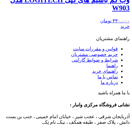
وب کم باسیم های کپی LOGITECH مدل
W903
۳۳۰.۰۰۰
تومان
خرید
راهنمای مشتریان
قوانین و مقررات سایت
حریم خصوصی مشتریان
شرایط و ضوابط گارانتی
راهنما
راهنمای خرید
تماس با ما
درباره ما
با ما همراه باشید
نشانی فروشگاه مرکزی وانبار :
آذربایجان شرقی ، عجب شیر ، خیابان امام خمینی ، جنب بن بست
دانش ، پلاک صفر ، طبقه همکف ، نیکــ نام تِکــ