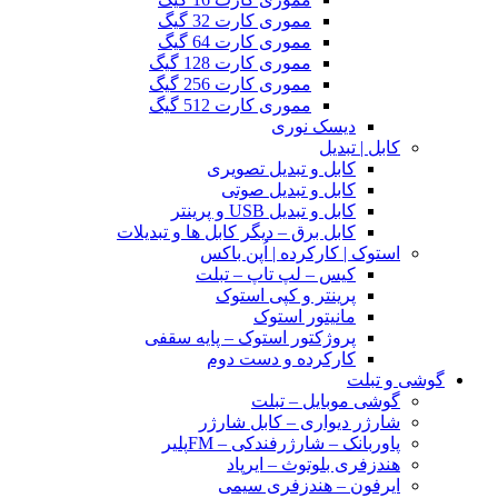
مموری کارت 32 گیگ
مموری کارت 64 گیگ
مموری کارت 128 گیگ
مموری کارت 256 گیگ
مموری کارت 512 گیگ
دیسک نوری
کابل | تبدیل
کابل و تبدیل تصویری
کابل و تبدیل صوتی
کابل و تبدیل USB و پرینتر
کابل برق – دیگر کابل ها و تبدیلات
استوک | کارکرده | اُپن باکس
کیس – لپ تاپ – تبلت
پرینتر و کپی استوک
مانیتور استوک
پروژکتور استوک – پایه سقفی
کارکرده و دست دوم
گوشی و تبلت
گوشی موبایل – تبلت
شارژر دیواری – کابل شارژر
پاوربانک – شارژرفندکی – FMپلیر
هندزفری بلوتوث – ایرپاد
ایرفون – هندزفری سیمی