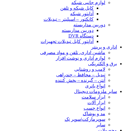
لوازم جانبی شبکه
کابل شبکه و تلفن
آداپتور شبکه
کانکتور – اسپلیتر – تبدیلات
دوربین مداربسته
دوربین مداربسته
دستگاه DVR
آداپتور کابل تبدیلات تجهیزات
اداری و پرینتر
ماشین اداری، تلفن و مواد مصرفی
لوازم اداری و نوشت افزار
برق و الکتریکی
لامپ و روشنایی
تبدیل – محافظ – چندراهی
آنتن – گیرنده – پخش کننده
انواع باتری
سایر ملزومات دیجیتال
ابزار سلامت
ابزار آلات
انواع چسب
مد و پوشاک
سوپرمارکت|سوپر تِک
سایر
محصولات