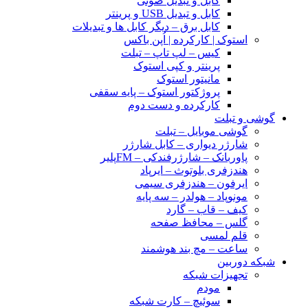
کابل و تبدیل صوتی
کابل و تبدیل USB و پرینتر
کابل برق – دیگر کابل ها و تبدیلات
استوک | کارکرده | اُپن باکس
کیس – لپ تاپ – تبلت
پرینتر و کپی استوک
مانیتور استوک
پروژکتور استوک – پایه سقفی
کارکرده و دست دوم
گوشی و تبلت
گوشی موبایل – تبلت
شارژر دیواری – کابل شارژر
پاوربانک – شارژرفندکی – FMپلیر
هندزفری بلوتوث – ایرپاد
ایرفون – هندزفری سیمی
مونوپاد – هولدر – سه پایه
کیف – قاب – گارد
گلس – محافظ صفحه
قلم لمسی
ساعت – مچ بند هوشمند
شبکه دوربین
تجهیزات شبکه
مودم
سوئیچ – کارت شبکه