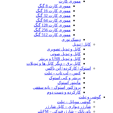
مموری کارت
مموری کارت 8 گیگ
مموری کارت 16 گیگ
مموری کارت 32 گیگ
مموری کارت 64 گیگ
مموری کارت 128 گیگ
مموری کارت 256 گیگ
مموری کارت 512 گیگ
دیسک نوری
کابل | تبدیل
کابل و تبدیل تصویری
کابل و تبدیل صوتی
کابل و تبدیل USB و پرینتر
کابل برق – دیگر کابل ها و تبدیلات
استوک | کارکرده | اُپن باکس
کیس – لپ تاپ – تبلت
پرینتر و کپی استوک
مانیتور استوک
پروژکتور استوک – پایه سقفی
کارکرده و دست دوم
گوشی و تبلت
گوشی موبایل – تبلت
شارژر دیواری – کابل شارژر
پاوربانک – شارژرفندکی – FMپلیر