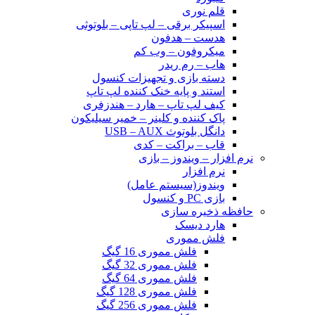
قلم نوری
اسپیکر برقی – لپ تاپی – بلوتوثی
هدست – هدفون
میکروفون – وب کم
هاب – رم ریدر
دسته بازی و تجهیزات کنسول
استند و پایه خنک کننده لپ تاپ
کیف لپ تاپ – هارد – هندزفری
پاک کننده و کلینر – خمیر سیلیکون
دانگل بلوتوث USB – AUX
قاب – براکت – کدی
نرم افزار – ویندوز – بازی
نرم افزار
ویندوز(سیستم عامل)
بازی PC و کنسول
حافظه ذخیره سازی
هارد دیسک
فلش مموری
فلش مموری 16 گیگ
فلش مموری 32 گیگ
فلش مموری 64 گیگ
فلش مموری 128 گیگ
فلش مموری 256 گیگ