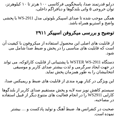
درایو قدرتمند صدا، پاسخگویی فرکانسی ۱۰۰ هرتز تا ۱۰ کیلوهرتز،
توان خروجی ۵ واتی بلندگوها و دیافراگم داخلی،
همگی موجب شده تا صدای اسپیکر بلوتوثی مدل WS-2911 با پخشی
واضح و استریو همراه باشد.
توضیح و بررسی میکروفن اسپیکر ۲۹۱۱
از قابلیت های اصلی این محصول استفاده از میکروفون با کیفیت آن
است که قابلیت های مناسبی را در پخش و ضبط صدا شامل می
شود.
دستگاه WSTER WS-2911 با پشتیبانی از قابلیت کارائوکه، می تواند
در جهت ایجاد سرگرمی و لذت بیشتر صدای کاربر و موسیقی
انتخابیشان را به طور همزمان پخش نماید.
این ویژگی در کنار بهره مندی از قابلیت های ضبط و ریمیکس صدا،
سیستم کاهش نویز سه لایه و پخش مستقیم صدای کاربر از بلندگوها
کارایی WS2911 را در انجام فعالیت های متنوع دیگر از قبیل استفاده
در مصاحبه،
صحبت در کنفرانس ها، ضبط آهنگ و تولید پادکست و … بیشتر
نموده است.