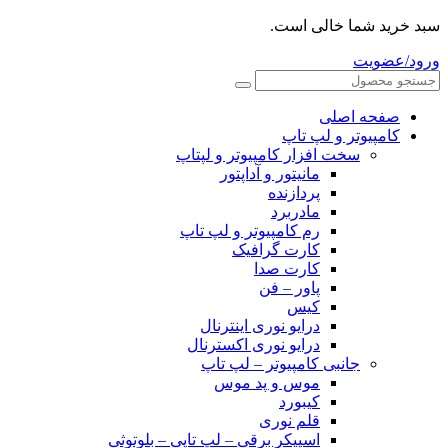
سبد خرید شما خالی است.
ورود/عضویت
صفحه اصلی
کامپیوتر و‌‌‌‌‌ لپ تاپ
سخت افزار کامپیوتر و لپتاپ
مانیتور و آداپتور
پردازنده
مادربرد
رم کامپیوتر و لپ تاپ
کارت گرافیک
کارت صدا
پاور – فن
کیس
درایو نوری اینترنال
درایو نوری اکسترنال
جانبی کامپیوتر – لپ تاپ
موس و پد موس
کیبورد
قلم نوری
اسپیکر برقی – لپ تاپی – بلوتوثی