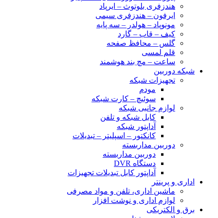
هندزفری بلوتوث – ایرپاد
ایرفون – هندزفری سیمی
مونوپاد – هولدر – سه پایه
کیف – قاب – گارد
گلس – محافظ صفحه
قلم لمسی
ساعت – مچ بند هوشمند
شبکه دوربین
تجهیزات شبکه
مودم
سوئیچ – کارت شبکه
لوازم جانبی شبکه
کابل شبکه و تلفن
آداپتور شبکه
کانکتور – اسپلیتر – تبدیلات
دوربین مداربسته
دوربین مداربسته
دستگاه DVR
آداپتور کابل تبدیلات تجهیزات
اداری و پرینتر
ماشین اداری، تلفن و مواد مصرفی
لوازم اداری و نوشت افزار
برق و الکتریکی