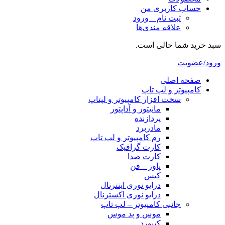
حساب کاربری من
ثبت نام _ ورود
علاقه مندی‌ها
سبد خرید شما خالی است.
ورود/عضویت
صفحه اصلی
کامپیوتر و‌‌‌‌‌ لپ تاپ
سخت افزار کامپیوتر و لپتاپ
مانیتور و آداپتور
پردازنده
مادربرد
رم کامپیوتر و لپ تاپ
کارت گرافیک
کارت صدا
پاور – فن
کیس
درایو نوری اینترنال
درایو نوری اکسترنال
جانبی کامپیوتر – لپ تاپ
موس و پد موس
کیبورد