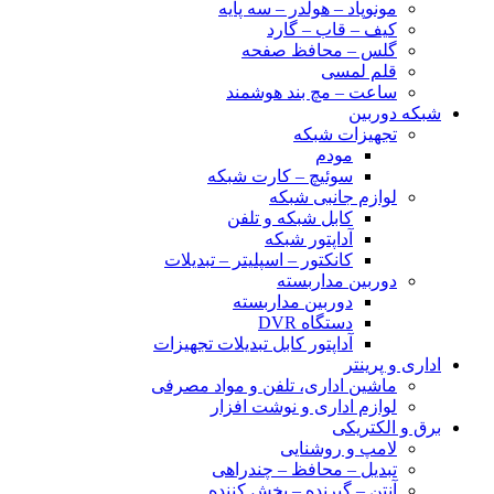
مونوپاد – هولدر – سه پایه
کیف – قاب – گارد
گلس – محافظ صفحه
قلم لمسی
ساعت – مچ بند هوشمند
شبکه دوربین
تجهیزات شبکه
مودم
سوئیچ – کارت شبکه
لوازم جانبی شبکه
کابل شبکه و تلفن
آداپتور شبکه
کانکتور – اسپلیتر – تبدیلات
دوربین مداربسته
دوربین مداربسته
دستگاه DVR
آداپتور کابل تبدیلات تجهیزات
اداری و پرینتر
ماشین اداری، تلفن و مواد مصرفی
لوازم اداری و نوشت افزار
برق و الکتریکی
لامپ و روشنایی
تبدیل – محافظ – چندراهی
آنتن – گیرنده – پخش کننده