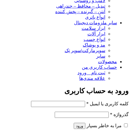
لامپ و روشنایی
تبدیل – محافظ – چندراهی
آنتن – گیرنده – پخش کننده
انواع باتری
سایر ملزومات دیجیتال
ابزار سلامت
ابزار آلات
انواع چسب
مد و پوشاک
سوپرمارکت|سوپر تِک
سایر
محصولات
حساب کاربری من
ثبت نام _ ورود
علاقه مندی‌ها
ورود به حساب کاربری
کلمه کاربری یا ایمیل
*
گذرواژه
*
مرا به خاطر بسپار
ورود