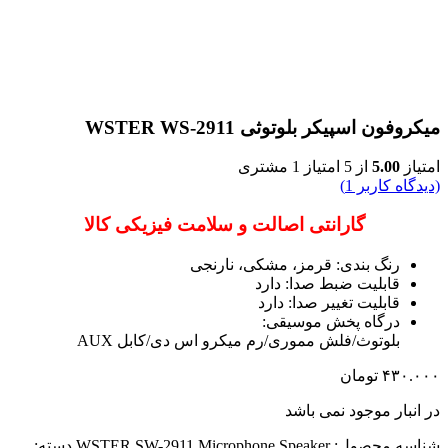
میکروفون اسپیکر بلوتوثی WSTER WS-2911
امتیاز
5.00
از 5 امتیاز
1
مشتری
(دیدگاه کاربر
1
)
گارانتی اصالت و سلامت فیزیکی کالا
رنگ بندی: قرمز، مشکی، نارنجی
قابلیت ضبط صدا: دارد
قابلیت تغییر صدا: دارد
درگاه پخش موسیقی:
بلوتوث/فلش مموری/رم میکرو اس دی/کابل AUX
۴۳۰.۰۰۰
تومان
در انبار موجود نمی باشد
شناسه محصول:
WSTER SW-2911 Microphone Speaker
دسته: