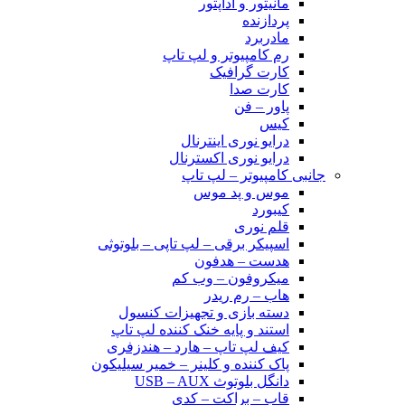
مانیتور و آداپتور
پردازنده
مادربرد
رم کامپیوتر و لپ تاپ
کارت گرافیک
کارت صدا
پاور – فن
کیس
درایو نوری اینترنال
درایو نوری اکسترنال
جانبی کامپیوتر – لپ تاپ
موس و پد موس
کیبورد
قلم نوری
اسپیکر برقی – لپ تاپی – بلوتوثی
هدست – هدفون
میکروفون – وب کم
هاب – رم ریدر
دسته بازی و تجهیزات کنسول
استند و پایه خنک کننده لپ تاپ
کیف لپ تاپ – هارد – هندزفری
پاک کننده و کلینر – خمیر سیلیکون
دانگل بلوتوث USB – AUX
قاب – براکت – کدی