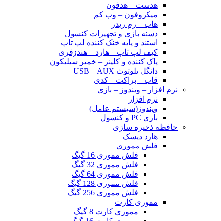
هدست – هدفون
میکروفون – وب کم
هاب – رم ریدر
دسته بازی و تجهیزات کنسول
استند و پایه خنک کننده لپ تاپ
کیف لپ تاپ – هارد – هندزفری
پاک کننده و کلینر – خمیر سیلیکون
دانگل بلوتوث USB – AUX
قاب – براکت – کدی
نرم افزار – ویندوز – بازی
نرم افزار
ویندوز(سیستم عامل)
بازی PC و کنسول
حافظه ذخیره سازی
هارد دیسک
فلش مموری
فلش مموری 16 گیگ
فلش مموری 32 گیگ
فلش مموری 64 گیگ
فلش مموری 128 گیگ
فلش مموری 256 گیگ
مموری کارت
مموری کارت 8 گیگ
مموری کارت 16 گیگ