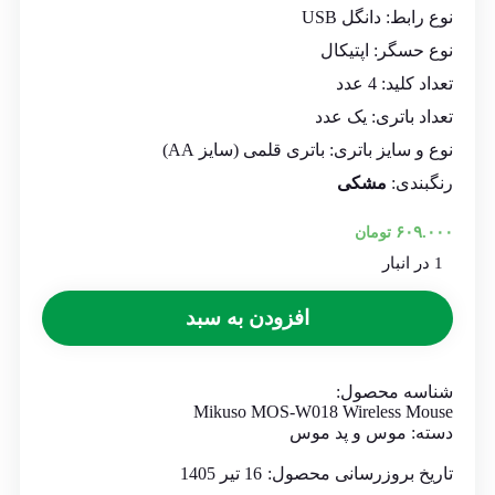
نوع رابط: دانگل
USB
نوع حسگر: اپتیکال
تعداد کلید:
4 عدد
تعداد باتری: یک عدد
نوع و سایز باتری: باتری قلمی (سایز AA)
رنگبندی:
مشکی
۶۰۹.۰۰۰
تومان
1 در انبار
افزودن به سبد
شناسه محصول:
Mikuso MOS-W018 Wireless Mouse
دسته:
موس و پد موس
تاریخ بروزرسانی محصول:
16 تیر 1405