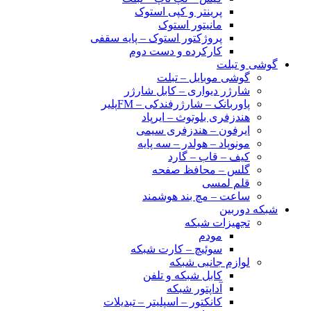
پرینتر و کپی استوک
مانیتور استوک
پروژکتور استوک – پایه سقفی
کارکرده و دست دوم
گوشی و تبلت
گوشی موبایل – تبلت
شارژر دیواری – کابل شارژر
پاوربانک – شارژرفندکی – FMپلیر
هندزفری بلوتوث – ایرپاد
ایرفون – هندزفری سیمی
مونوپاد – هولدر – سه پایه
کیف – قاب – گارد
گلس – محافظ صفحه
قلم لمسی
ساعت – مچ بند هوشمند
شبکه دوربین
تجهیزات شبکه
مودم
سوئیچ – کارت شبکه
لوازم جانبی شبکه
کابل شبکه و تلفن
آداپتور شبکه
کانکتور – اسپلیتر – تبدیلات