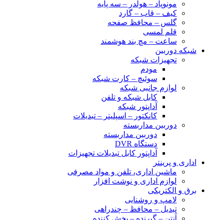
مونوپاد – هولدر – سه پایه
کیف – قاب – گارد
گلس – محافظ صفحه
قلم لمسی
ساعت – مچ بند هوشمند
شبکه دوربین
تجهیزات شبکه
مودم
سوئیچ – کارت شبکه
لوازم جانبی شبکه
کابل شبکه و تلفن
آداپتور شبکه
کانکتور – اسپلیتر – تبدیلات
دوربین مداربسته
دوربین مداربسته
دستگاه DVR
آداپتور کابل تبدیلات تجهیزات
اداری و پرینتر
ماشین اداری، تلفن و مواد مصرفی
لوازم اداری و نوشت افزار
برق و الکتریکی
لامپ و روشنایی
تبدیل – محافظ – چندراهی
آنتن – گیرنده – پخش کننده