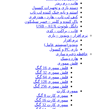
هاب – رم ریدر
دسته بازی و تجهیزات کنسول
استند و پایه خنک کننده لپ تاپ
کیف لپ تاپ – هارد – هندزفری
پاک کننده و کلینر – خمیر سیلیکون
دانگل بلوتوث USB – AUX
قاب – براکت – کدی
نرم افزار – ویندوز – بازی
نرم افزار
ویندوز(سیستم عامل)
بازی PC و کنسول
حافظه ذخیره سازی
هارد دیسک
فلش مموری
فلش مموری 16 گیگ
فلش مموری 32 گیگ
فلش مموری 64 گیگ
فلش مموری 128 گیگ
فلش مموری 256 گیگ
مموری کارت
مموری کارت 8 گیگ
مموری کارت 16 گیگ
مموری کارت 32 گیگ