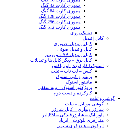
مموری کارت 32 گیگ
مموری کارت 64 گیگ
مموری کارت 128 گیگ
مموری کارت 256 گیگ
مموری کارت 512 گیگ
دیسک نوری
کابل | تبدیل
کابل و تبدیل تصویری
کابل و تبدیل صوتی
کابل و تبدیل USB و پرینتر
کابل برق – دیگر کابل ها و تبدیلات
استوک | کارکرده | اُپن باکس
کیس – لپ تاپ – تبلت
پرینتر و کپی استوک
مانیتور استوک
پروژکتور استوک – پایه سقفی
کارکرده و دست دوم
گوشی و تبلت
گوشی موبایل – تبلت
شارژر دیواری – کابل شارژر
پاوربانک – شارژرفندکی – FMپلیر
هندزفری بلوتوث – ایرپاد
ایرفون – هندزفری سیمی