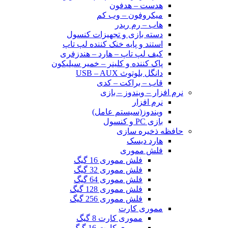
هدست – هدفون
میکروفون – وب کم
هاب – رم ریدر
دسته بازی و تجهیزات کنسول
استند و پایه خنک کننده لپ تاپ
کیف لپ تاپ – هارد – هندزفری
پاک کننده و کلینر – خمیر سیلیکون
دانگل بلوتوث USB – AUX
قاب – براکت – کدی
نرم افزار – ویندوز – بازی
نرم افزار
ویندوز(سیستم عامل)
بازی PC و کنسول
حافظه ذخیره سازی
هارد دیسک
فلش مموری
فلش مموری 16 گیگ
فلش مموری 32 گیگ
فلش مموری 64 گیگ
فلش مموری 128 گیگ
فلش مموری 256 گیگ
مموری کارت
مموری کارت 8 گیگ
مموری کارت 16 گیگ