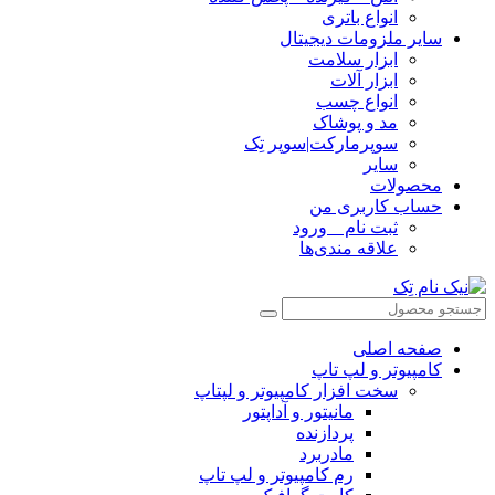
انواع باتری
سایر ملزومات دیجیتال
ابزار سلامت
ابزار آلات
انواع چسب
مد و پوشاک
سوپرمارکت|سوپر تِک
سایر
محصولات
حساب کاربری من
ثبت نام _ ورود
علاقه مندی‌ها
صفحه اصلی
کامپیوتر و‌‌‌‌‌ لپ تاپ
سخت افزار کامپیوتر و لپتاپ
مانیتور و آداپتور
پردازنده
مادربرد
رم کامپیوتر و لپ تاپ