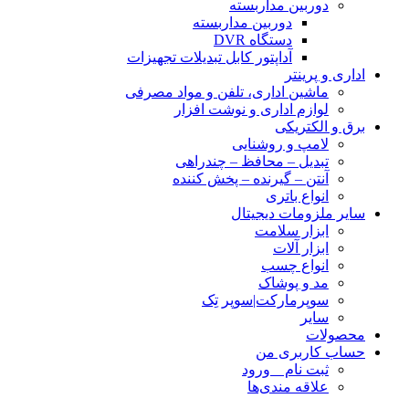
دوربین مداربسته
دوربین مداربسته
دستگاه DVR
آداپتور کابل تبدیلات تجهیزات
اداری و پرینتر
ماشین اداری، تلفن و مواد مصرفی
لوازم اداری و نوشت افزار
برق و الکتریکی
لامپ و روشنایی
تبدیل – محافظ – چندراهی
آنتن – گیرنده – پخش کننده
انواع باتری
سایر ملزومات دیجیتال
ابزار سلامت
ابزار آلات
انواع چسب
مد و پوشاک
سوپرمارکت|سوپر تِک
سایر
محصولات
حساب کاربری من
ثبت نام _ ورود
علاقه مندی‌ها