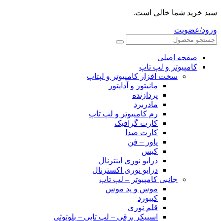
سبد خرید شما خالی است.
ورود/عضویت
صفحه اصلی
کامپیوتر و‌‌‌‌‌ لپ تاپ
سخت افزار کامپیوتر و لپتاپ
مانیتور و آداپتور
پردازنده
مادربرد
رم کامپیوتر و لپ تاپ
کارت گرافیک
کارت صدا
پاور – فن
کیس
درایو نوری اینترنال
درایو نوری اکسترنال
جانبی کامپیوتر – لپ تاپ
موس و پد موس
کیبورد
قلم نوری
اسپیکر برقی – لپ تاپی – بلوتوثی