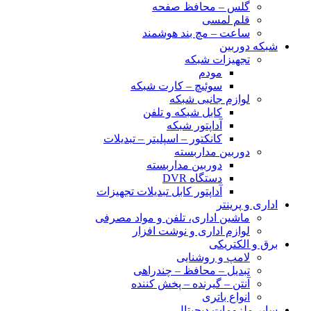
گلس – محافظ صفحه
قلم لمسی
ساعت – مچ بند هوشمند
شبکه دوربین
تجهیزات شبکه
مودم
سوئیچ – کارت شبکه
لوازم جانبی شبکه
کابل شبکه و تلفن
آداپتور شبکه
کانکتور – اسپلیتر – تبدیلات
دوربین مداربسته
دوربین مداربسته
دستگاه DVR
آداپتور کابل تبدیلات تجهیزات
اداری و پرینتر
ماشین اداری، تلفن و مواد مصرفی
لوازم اداری و نوشت افزار
برق و الکتریکی
لامپ و روشنایی
تبدیل – محافظ – چندراهی
آنتن – گیرنده – پخش کننده
انواع باتری
سایر ملزومات دیجیتال