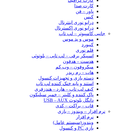
کارت گرافیک
کارت صدا
پاور – فن
کیس
درایو نوری اینترنال
درایو نوری اکسترنال
جانبی کامپیوتر – لپ تاپ
موس و پد موس
کیبورد
قلم نوری
اسپیکر برقی – لپ تاپی – بلوتوثی
هدست – هدفون
میکروفون – وب کم
هاب – رم ریدر
دسته بازی و تجهیزات کنسول
استند و پایه خنک کننده لپ تاپ
کیف لپ تاپ – هارد – هندزفری
پاک کننده و کلینر – خمیر سیلیکون
دانگل بلوتوث USB – AUX
قاب – براکت – کدی
نرم افزار – ویندوز – بازی
نرم افزار
ویندوز(سیستم عامل)
بازی PC و کنسول