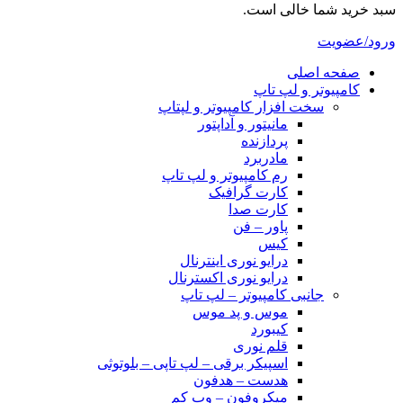
سبد خرید شما خالی است.
ورود/عضویت
صفحه اصلی
کامپیوتر و‌‌‌‌‌ لپ تاپ
سخت افزار کامپیوتر و لپتاپ
مانیتور و آداپتور
پردازنده
مادربرد
رم کامپیوتر و لپ تاپ
کارت گرافیک
کارت صدا
پاور – فن
کیس
درایو نوری اینترنال
درایو نوری اکسترنال
جانبی کامپیوتر – لپ تاپ
موس و پد موس
کیبورد
قلم نوری
اسپیکر برقی – لپ تاپی – بلوتوثی
هدست – هدفون
میکروفون – وب کم