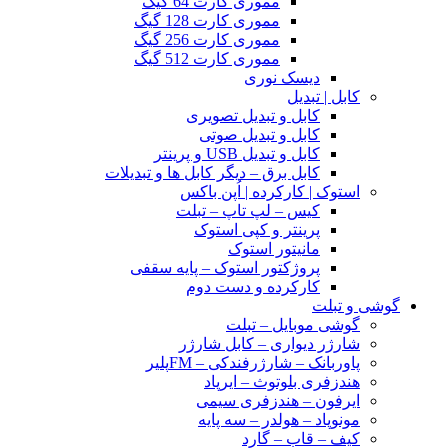
مموری کارت 64 گیگ
مموری کارت 128 گیگ
مموری کارت 256 گیگ
مموری کارت 512 گیگ
دیسک نوری
کابل | تبدیل
کابل و تبدیل تصویری
کابل و تبدیل صوتی
کابل و تبدیل USB و پرینتر
کابل برق – دیگر کابل ها و تبدیلات
استوک | کارکرده | اُپن باکس
کیس – لپ تاپ – تبلت
پرینتر و کپی استوک
مانیتور استوک
پروژکتور استوک – پایه سقفی
کارکرده و دست دوم
گوشی و تبلت
گوشی موبایل – تبلت
شارژر دیواری – کابل شارژر
پاوربانک – شارژرفندکی – FMپلیر
هندزفری بلوتوث – ایرپاد
ایرفون – هندزفری سیمی
مونوپاد – هولدر – سه پایه
کیف – قاب – گارد