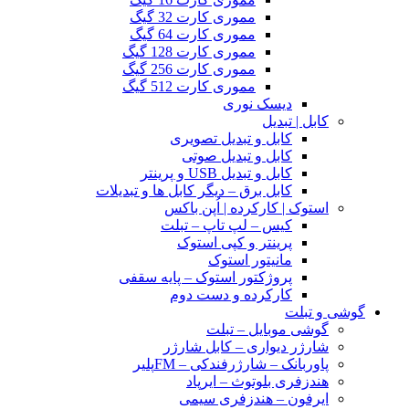
مموری کارت 32 گیگ
مموری کارت 64 گیگ
مموری کارت 128 گیگ
مموری کارت 256 گیگ
مموری کارت 512 گیگ
دیسک نوری
کابل | تبدیل
کابل و تبدیل تصویری
کابل و تبدیل صوتی
کابل و تبدیل USB و پرینتر
کابل برق – دیگر کابل ها و تبدیلات
استوک | کارکرده | اُپن باکس
کیس – لپ تاپ – تبلت
پرینتر و کپی استوک
مانیتور استوک
پروژکتور استوک – پایه سقفی
کارکرده و دست دوم
گوشی و تبلت
گوشی موبایل – تبلت
شارژر دیواری – کابل شارژر
پاوربانک – شارژرفندکی – FMپلیر
هندزفری بلوتوث – ایرپاد
ایرفون – هندزفری سیمی