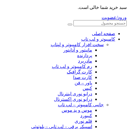
سبد خرید شما خالی است.
ورود/عضویت
صفحه اصلی
کامپیوتر و‌‌‌‌‌ لپ تاپ
سخت افزار کامپیوتر و لپتاپ
مانیتور و آداپتور
پردازنده
مادربرد
رم کامپیوتر و لپ تاپ
کارت گرافیک
کارت صدا
پاور – فن
کیس
درایو نوری اینترنال
درایو نوری اکسترنال
جانبی کامپیوتر – لپ تاپ
موس و پد موس
کیبورد
قلم نوری
اسپیکر برقی – لپ تاپی – بلوتوثی