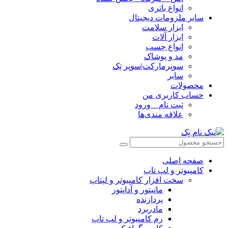
انواع باتری
سایر ملزومات دیجیتال
ابزار سلامت
ابزار آلات
انواع چسب
مد و پوشاک
سوپرمارکت|سوپر تِک
سایر
محصولات
حساب کاربری من
ثبت نام _ ورود
علاقه مندی‌ها
صفحه اصلی
کامپیوتر و‌‌‌‌‌ لپ تاپ
سخت افزار کامپیوتر و لپتاپ
مانیتور و آداپتور
پردازنده
مادربرد
رم کامپیوتر و لپ تاپ