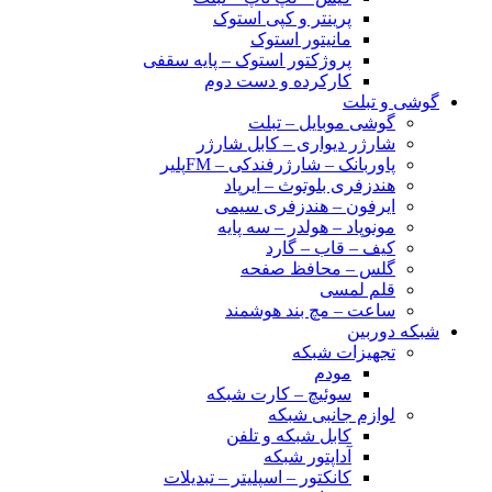
پرینتر و کپی استوک
مانیتور استوک
پروژکتور استوک – پایه سقفی
کارکرده و دست دوم
گوشی و تبلت
گوشی موبایل – تبلت
شارژر دیواری – کابل شارژر
پاوربانک – شارژرفندکی – FMپلیر
هندزفری بلوتوث – ایرپاد
ایرفون – هندزفری سیمی
مونوپاد – هولدر – سه پایه
کیف – قاب – گارد
گلس – محافظ صفحه
قلم لمسی
ساعت – مچ بند هوشمند
شبکه دوربین
تجهیزات شبکه
مودم
سوئیچ – کارت شبکه
لوازم جانبی شبکه
کابل شبکه و تلفن
آداپتور شبکه
کانکتور – اسپلیتر – تبدیلات