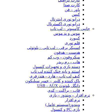
کارت گرافیک
کارت صدا
پاور – فن
کیس
درایو نوری اینترنال
درایو نوری اکسترنال
جانبی کامپیوتر – لپ تاپ
موس و پد موس
کیبورد
قلم نوری
اسپیکر برقی – لپ تاپی – بلوتوثی
هدست – هدفون
میکروفون – وب کم
هاب – رم ریدر
دسته بازی و تجهیزات کنسول
استند و پایه خنک کننده لپ تاپ
کیف لپ تاپ – هارد – هندزفری
پاک کننده و کلینر – خمیر سیلیکون
دانگل بلوتوث USB – AUX
قاب – براکت – کدی
نرم افزار – ویندوز – بازی
نرم افزار
ویندوز(سیستم عامل)
بازی PC و کنسول