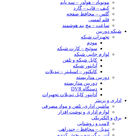
مونوپاد – هولدر – سه پایه
کیف – قاب – گارد
گلس – محافظ صفحه
قلم لمسی
ساعت – مچ بند هوشمند
شبکه دوربین
تجهیزات شبکه
مودم
سوئیچ – کارت شبکه
لوازم جانبی شبکه
کابل شبکه و تلفن
آداپتور شبکه
کانکتور – اسپلیتر – تبدیلات
دوربین مداربسته
دوربین مداربسته
دستگاه DVR
آداپتور کابل تبدیلات تجهیزات
اداری و پرینتر
ماشین اداری، تلفن و مواد مصرفی
لوازم اداری و نوشت افزار
برق و الکتریکی
لامپ و روشنایی
تبدیل – محافظ – چندراهی
آنتن – گیرنده – پخش کننده