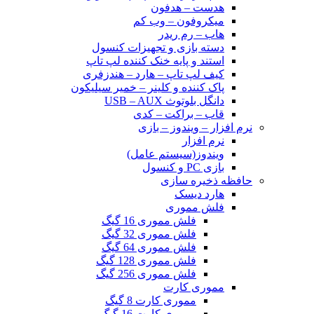
هدست – هدفون
میکروفون – وب کم
هاب – رم ریدر
دسته بازی و تجهیزات کنسول
استند و پایه خنک کننده لپ تاپ
کیف لپ تاپ – هارد – هندزفری
پاک کننده و کلینر – خمیر سیلیکون
دانگل بلوتوث USB – AUX
قاب – براکت – کدی
نرم افزار – ویندوز – بازی
نرم افزار
ویندوز(سیستم عامل)
بازی PC و کنسول
حافظه ذخیره سازی
هارد دیسک
فلش مموری
فلش مموری 16 گیگ
فلش مموری 32 گیگ
فلش مموری 64 گیگ
فلش مموری 128 گیگ
فلش مموری 256 گیگ
مموری کارت
مموری کارت 8 گیگ
مموری کارت 16 گیگ