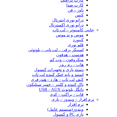
کارت گرافیک
کارت صدا
پاور – فن
کیس
درایو نوری اینترنال
درایو نوری اکسترنال
جانبی کامپیوتر – لپ تاپ
موس و پد موس
کیبورد
قلم نوری
اسپیکر برقی – لپ تاپی – بلوتوثی
هدست – هدفون
میکروفون – وب کم
هاب – رم ریدر
دسته بازی و تجهیزات کنسول
استند و پایه خنک کننده لپ تاپ
کیف لپ تاپ – هارد – هندزفری
پاک کننده و کلینر – خمیر سیلیکون
دانگل بلوتوث USB – AUX
قاب – براکت – کدی
نرم افزار – ویندوز – بازی
نرم افزار
ویندوز(سیستم عامل)
بازی PC و کنسول