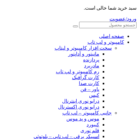
سبد خرید شما خالی است.
ورود/عضویت
صفحه اصلی
کامپیوتر و‌‌‌‌‌ لپ تاپ
سخت افزار کامپیوتر و لپتاپ
مانیتور و آداپتور
پردازنده
مادربرد
رم کامپیوتر و لپ تاپ
کارت گرافیک
کارت صدا
پاور – فن
کیس
درایو نوری اینترنال
درایو نوری اکسترنال
جانبی کامپیوتر – لپ تاپ
موس و پد موس
کیبورد
قلم نوری
اسپیکر برقی – لپ تاپی – بلوتوثی