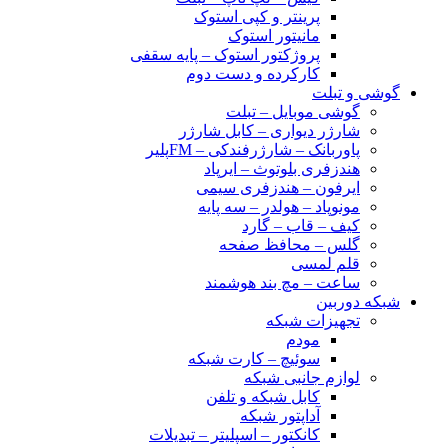
پرینتر و کپی استوک
مانیتور استوک
پروژکتور استوک – پایه سقفی
کارکرده و دست دوم
گوشی و تبلت
گوشی موبایل – تبلت
شارژر دیواری – کابل شارژر
پاوربانک – شارژرفندکی – FMپلیر
هندزفری بلوتوث – ایرپاد
ایرفون – هندزفری سیمی
مونوپاد – هولدر – سه پایه
کیف – قاب – گارد
گلس – محافظ صفحه
قلم لمسی
ساعت – مچ بند هوشمند
شبکه دوربین
تجهیزات شبکه
مودم
سوئیچ – کارت شبکه
لوازم جانبی شبکه
کابل شبکه و تلفن
آداپتور شبکه
کانکتور – اسپلیتر – تبدیلات