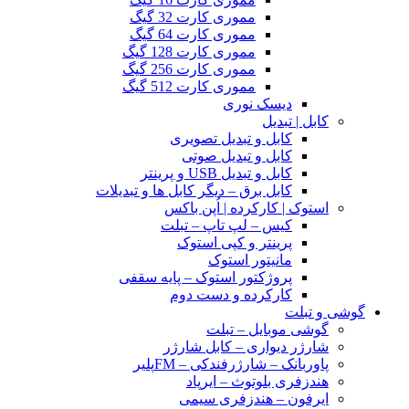
مموری کارت 32 گیگ
مموری کارت 64 گیگ
مموری کارت 128 گیگ
مموری کارت 256 گیگ
مموری کارت 512 گیگ
دیسک نوری
کابل | تبدیل
کابل و تبدیل تصویری
کابل و تبدیل صوتی
کابل و تبدیل USB و پرینتر
کابل برق – دیگر کابل ها و تبدیلات
استوک | کارکرده | اُپن باکس
کیس – لپ تاپ – تبلت
پرینتر و کپی استوک
مانیتور استوک
پروژکتور استوک – پایه سقفی
کارکرده و دست دوم
گوشی و تبلت
گوشی موبایل – تبلت
شارژر دیواری – کابل شارژر
پاوربانک – شارژرفندکی – FMپلیر
هندزفری بلوتوث – ایرپاد
ایرفون – هندزفری سیمی