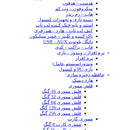
هدست – هدفون
میکروفون – وب کم
هاب – رم ریدر
دسته بازی و تجهیزات کنسول
استند و پایه خنک کننده لپ تاپ
کیف لپ تاپ – هارد – هندزفری
پاک کننده و کلینر – خمیر سیلیکون
دانگل بلوتوث USB – AUX
قاب – براکت – کدی
نرم افزار – ویندوز – بازی
نرم افزار
ویندوز(سیستم عامل)
بازی PC و کنسول
حافظه ذخیره سازی
هارد دیسک
فلش مموری
فلش مموری 16 گیگ
فلش مموری 32 گیگ
فلش مموری 64 گیگ
فلش مموری 128 گیگ
فلش مموری 256 گیگ
مموری کارت
مموری کارت 8 گیگ
مموری کارت 16 گیگ