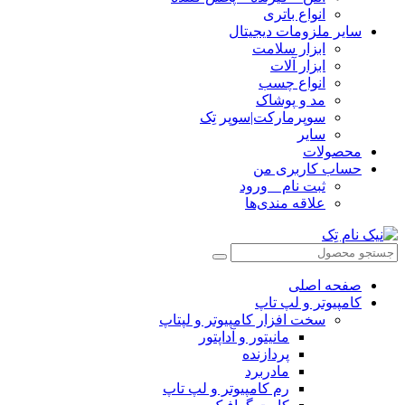
انواع باتری
سایر ملزومات دیجیتال
ابزار سلامت
ابزار آلات
انواع چسب
مد و پوشاک
سوپرمارکت|سوپر تِک
سایر
محصولات
حساب کاربری من
ثبت نام _ ورود
علاقه مندی‌ها
صفحه اصلی
کامپیوتر و‌‌‌‌‌ لپ تاپ
سخت افزار کامپیوتر و لپتاپ
مانیتور و آداپتور
پردازنده
مادربرد
رم کامپیوتر و لپ تاپ