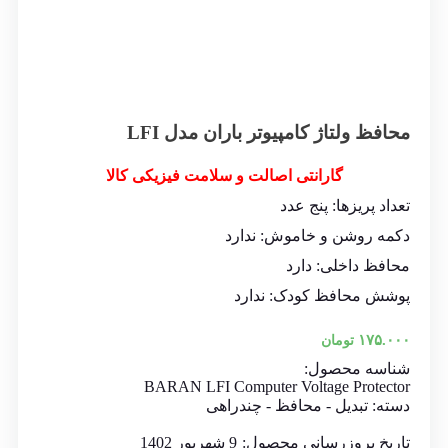
محافظ ولتاژ کامپیوتر باران مدل LFI
گارانتی اصالت و سلامت فیزیکی کالا
تعداد پریزها: پنج عدد
دکمه روشن و خاموش: ندارد
محافظ داخلی: دارد
پوشش محافظ کودک: ندارد
۱۷۵.۰۰۰
تومان
شناسه محصول:
BARAN LFI Computer Voltage Protector
دسته:
تبدیل - محافظ - چندراهی
تاریخ بروزرسانی محصول:
9 شهریور 1402