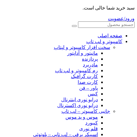
سبد خرید شما خالی است.
ورود/عضویت
صفحه اصلی
کامپیوتر و‌‌‌‌‌ لپ تاپ
سخت افزار کامپیوتر و لپتاپ
مانیتور و آداپتور
پردازنده
مادربرد
رم کامپیوتر و لپ تاپ
کارت گرافیک
کارت صدا
پاور – فن
کیس
درایو نوری اینترنال
درایو نوری اکسترنال
جانبی کامپیوتر – لپ تاپ
موس و پد موس
کیبورد
قلم نوری
اسپیکر برقی – لپ تاپی – بلوتوثی