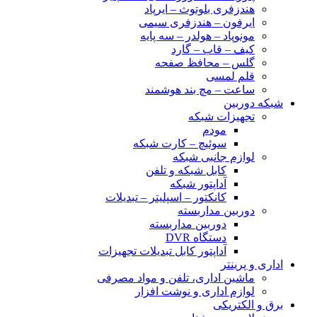
هندزفری بلوتوث – ایرپاد
ایرفون – هندزفری سیمی
مونوپاد – هولدر – سه پایه
کیف – قاب – گارد
گلس – محافظ صفحه
قلم لمسی
ساعت – مچ بند هوشمند
شبکه دوربین
تجهیزات شبکه
مودم
سوئیچ – کارت شبکه
لوازم جانبی شبکه
کابل شبکه و تلفن
آداپتور شبکه
کانکتور – اسپلیتر – تبدیلات
دوربین مداربسته
دوربین مداربسته
دستگاه DVR
آداپتور کابل تبدیلات تجهیزات
اداری و پرینتر
ماشین اداری، تلفن و مواد مصرفی
لوازم اداری و نوشت افزار
برق و الکتریکی