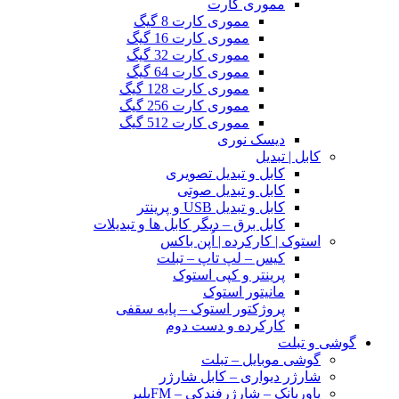
مموری کارت
مموری کارت 8 گیگ
مموری کارت 16 گیگ
مموری کارت 32 گیگ
مموری کارت 64 گیگ
مموری کارت 128 گیگ
مموری کارت 256 گیگ
مموری کارت 512 گیگ
دیسک نوری
کابل | تبدیل
کابل و تبدیل تصویری
کابل و تبدیل صوتی
کابل و تبدیل USB و پرینتر
کابل برق – دیگر کابل ها و تبدیلات
استوک | کارکرده | اُپن باکس
کیس – لپ تاپ – تبلت
پرینتر و کپی استوک
مانیتور استوک
پروژکتور استوک – پایه سقفی
کارکرده و دست دوم
گوشی و تبلت
گوشی موبایل – تبلت
شارژر دیواری – کابل شارژر
پاوربانک – شارژرفندکی – FMپلیر