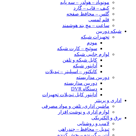
مونوپاد – هولدر – سه پایه
کیف – قاب – گارد
گلس – محافظ صفحه
قلم لمسی
ساعت – مچ بند هوشمند
شبکه دوربین
تجهیزات شبکه
مودم
سوئیچ – کارت شبکه
لوازم جانبی شبکه
کابل شبکه و تلفن
آداپتور شبکه
کانکتور – اسپلیتر – تبدیلات
دوربین مداربسته
دوربین مداربسته
دستگاه DVR
آداپتور کابل تبدیلات تجهیزات
اداری و پرینتر
ماشین اداری، تلفن و مواد مصرفی
لوازم اداری و نوشت افزار
برق و الکتریکی
لامپ و روشنایی
تبدیل – محافظ – چندراهی
آنتن – گیرنده – پخش کننده