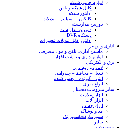
لوازم جانبی شبکه
کابل شبکه و تلفن
آداپتور شبکه
کانکتور – اسپلیتر – تبدیلات
دوربین مداربسته
دوربین مداربسته
دستگاه DVR
آداپتور کابل تبدیلات تجهیزات
اداری و پرینتر
ماشین اداری، تلفن و مواد مصرفی
لوازم اداری و نوشت افزار
برق و الکتریکی
لامپ و روشنایی
تبدیل – محافظ – چندراهی
آنتن – گیرنده – پخش کننده
انواع باتری
سایر ملزومات دیجیتال
ابزار سلامت
ابزار آلات
انواع چسب
مد و پوشاک
سوپرمارکت|سوپر تِک
سایر
محصولات