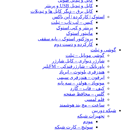
کابل و تبدیل صوتی
کابل و تبدیل USB و پرینتر
کابل برق – دیگر کابل ها و تبدیلات
استوک | کارکرده | اُپن باکس
کیس – لپ تاپ – تبلت
پرینتر و کپی استوک
مانیتور استوک
پروژکتور استوک – پایه سقفی
کارکرده و دست دوم
گوشی و تبلت
گوشی موبایل – تبلت
شارژر دیواری – کابل شارژر
پاوربانک – شارژرفندکی – FMپلیر
هندزفری بلوتوث – ایرپاد
ایرفون – هندزفری سیمی
مونوپاد – هولدر – سه پایه
کیف – قاب – گارد
گلس – محافظ صفحه
قلم لمسی
ساعت – مچ بند هوشمند
شبکه دوربین
تجهیزات شبکه
مودم
سوئیچ – کارت شبکه