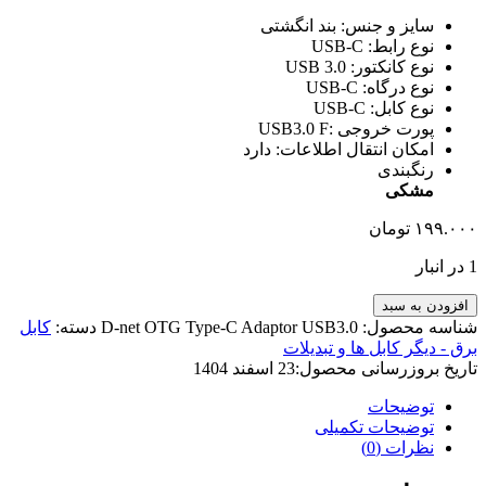
سایز و جنس: بند انگشتی
نوع رابط: USB-C
نوع کانکتور: USB 3.0
نوع درگاه: USB-C
نوع کابل: USB-C
پورت خروجی :USB3.0 F
امکان انتقال اطلاعات: دارد
رنگبندی
مشکی
۱۹۹.۰۰۰
تومان
1 در انبار
افزودن به سبد
شناسه محصول:
D-net OTG Type-C Adaptor USB3.0
دسته:
کابل
برق - دیگر کابل ها و تبدیلات
تاریخ بروزرسانی محصول:
23 اسفند 1404
توضیحات
توضیحات تکمیلی
نظرات (0)