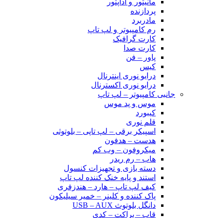
مانیتور و آداپتور
پردازنده
مادربرد
رم کامپیوتر و لپ تاپ
کارت گرافیک
کارت صدا
پاور – فن
کیس
درایو نوری اینترنال
درایو نوری اکسترنال
جانبی کامپیوتر – لپ تاپ
موس و پد موس
کیبورد
قلم نوری
اسپیکر برقی – لپ تاپی – بلوتوثی
هدست – هدفون
میکروفون – وب کم
هاب – رم ریدر
دسته بازی و تجهیزات کنسول
استند و پایه خنک کننده لپ تاپ
کیف لپ تاپ – هارد – هندزفری
پاک کننده و کلینر – خمیر سیلیکون
دانگل بلوتوث USB – AUX
قاب – براکت – کدی