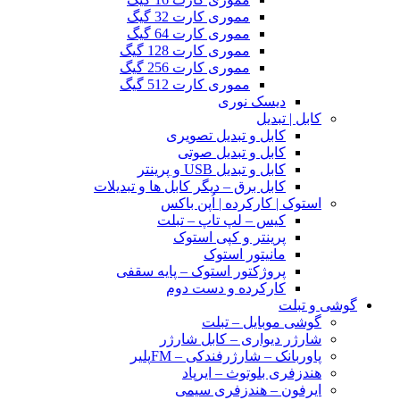
مموری کارت 32 گیگ
مموری کارت 64 گیگ
مموری کارت 128 گیگ
مموری کارت 256 گیگ
مموری کارت 512 گیگ
دیسک نوری
کابل | تبدیل
کابل و تبدیل تصویری
کابل و تبدیل صوتی
کابل و تبدیل USB و پرینتر
کابل برق – دیگر کابل ها و تبدیلات
استوک | کارکرده | اُپن باکس
کیس – لپ تاپ – تبلت
پرینتر و کپی استوک
مانیتور استوک
پروژکتور استوک – پایه سقفی
کارکرده و دست دوم
گوشی و تبلت
گوشی موبایل – تبلت
شارژر دیواری – کابل شارژر
پاوربانک – شارژرفندکی – FMپلیر
هندزفری بلوتوث – ایرپاد
ایرفون – هندزفری سیمی