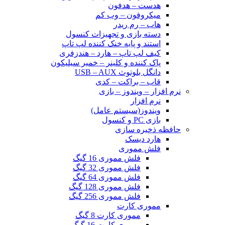
هدست – هدفون
میکروفون – وب کم
هاب – رم ریدر
دسته بازی و تجهیزات کنسول
استند و پایه خنک کننده لپ تاپ
کیف لپ تاپ – هارد – هندزفری
پاک کننده و کلینر – خمیر سیلیکون
دانگل بلوتوث USB – AUX
قاب – براکت – کدی
نرم افزار – ویندوز – بازی
نرم افزار
ویندوز(سیستم عامل)
بازی PC و کنسول
حافظه ذخیره سازی
هارد دیسک
فلش مموری
فلش مموری 16 گیگ
فلش مموری 32 گیگ
فلش مموری 64 گیگ
فلش مموری 128 گیگ
فلش مموری 256 گیگ
مموری کارت
مموری کارت 8 گیگ
مموری کارت 16 گیگ