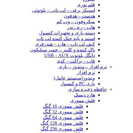
قلم نوری
اسپیکر برقی – لپ تاپی – بلوتوثی
هدست – هدفون
میکروفون – وب کم
هاب – رم ریدر
دسته بازی و تجهیزات کنسول
استند و پایه خنک کننده لپ تاپ
کیف لپ تاپ – هارد – هندزفری
پاک کننده و کلینر – خمیر سیلیکون
دانگل بلوتوث USB – AUX
قاب – براکت – کدی
نرم افزار – ویندوز – بازی
نرم افزار
ویندوز(سیستم عامل)
بازی PC و کنسول
حافظه ذخیره سازی
هارد دیسک
فلش مموری
فلش مموری 16 گیگ
فلش مموری 32 گیگ
فلش مموری 64 گیگ
فلش مموری 128 گیگ
فلش مموری 256 گیگ