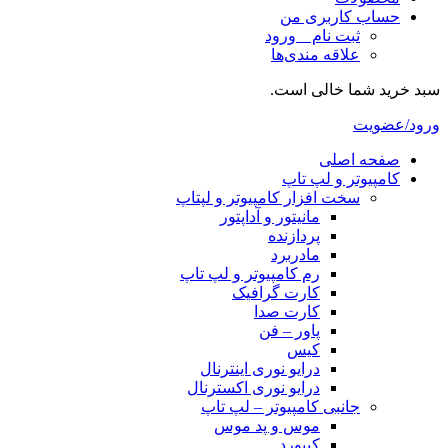
حساب کاربری من
ثبت نام _ ورود
علاقه مندی‌ها
سبد خرید شما خالی است.
ورود/عضویت
صفحه اصلی
کامپیوتر و‌‌‌‌‌ لپ تاپ
سخت افزار کامپیوتر و لپتاپ
مانیتور و آداپتور
پردازنده
مادربرد
رم کامپیوتر و لپ تاپ
کارت گرافیک
کارت صدا
پاور – فن
کیس
درایو نوری اینترنال
درایو نوری اکسترنال
جانبی کامپیوتر – لپ تاپ
موس و پد موس
کیبورد