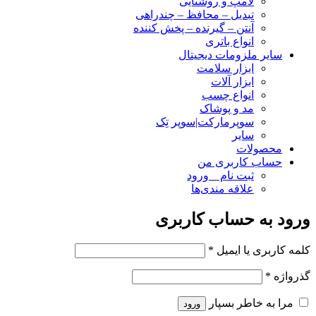
لامپ و روشنایی
تبدیل – محافظ – چندراهی
آنتن – گیرنده – پخش کننده
انواع باتری
سایر ملزومات دیجیتال
ابزار سلامت
ابزار آلات
انواع چسب
مد و پوشاک
سوپرمارکت|سوپر تِک
سایر
محصولات
حساب کاربری من
ثبت نام _ ورود
علاقه مندی‌ها
ورود به حساب کاربری
کلمه کاربری یا ایمیل
*
گذرواژه
*
مرا به خاطر بسپار
ورود