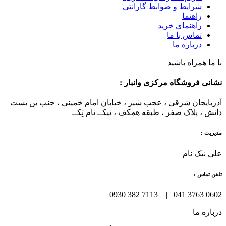
شرایط و ضوابط گارانتی
راهنما
راهنمای خرید
تماس با ما
درباره ما
با ما همراه باشید
نشانی فروشگاه مرکزی وانبار :
آذربایجان شرقی ، عجب شیر ، خیابان امام خمینی ، جنب بن بست
دانش ، پلاک صفر ، طبقه همکف ، نیکــ نام تِکــ
مدیریت :
علی نیک نام
تلفن تماس :
0602 3763 041 | 7113 382 0930
درباره ما