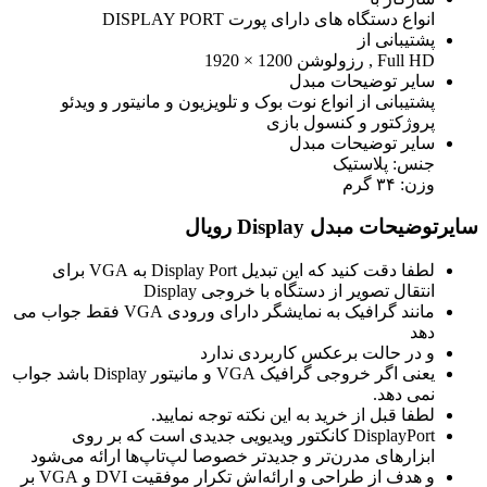
انواع دستگاه های دارای پورت DISPLAY PORT
پشتیبانی از
Full HD , رزولوشن 1200 × 1920
سایر توضیحات مبدل
پشتیبانی از انواع نوت بوک و تلویزیون و مانیتور و ویدئو
پروژکتور و کنسول بازی
سایر توضیحات مبدل
جنس: پلاستیک
وزن: ۳۴ گرم
سایرتوضیحات مبدل Display رویال
لطفا دقت کنید که این تبدیل Display Port به VGA برای
انتقال تصویر از دستگاه با خروجی Display
مانند گرافیک به نمایشگر دارای ورودی VGA فقط جواب می
دهد
و در حالت برعکس کاربردی ندارد
یعنی اگر خروجی گرافیک VGA و مانیتور Display باشد جواب
نمی دهد.
لطفا قبل از خرید به این نکته توجه نمایید.
DisplayPort کانکتور ویدیویی جدیدی است که بر روی
ابزارهای مدرن‌تر و جدید‌تر خصوصا لپ‌تاپ‌ها ارائه می‌شود
و هدف از طراحی و ارائه‌اش تکرار موفقیت DVI و VGA بر