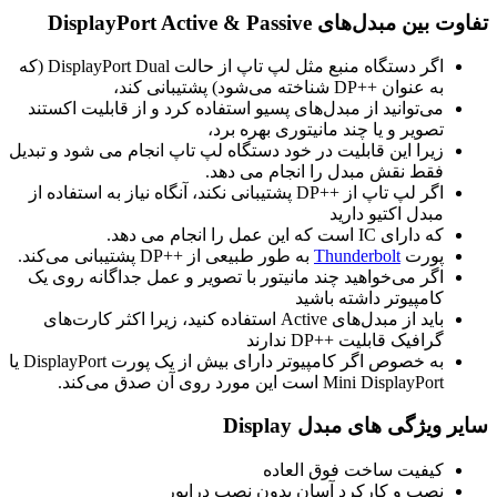
تفاوت بین مبدل‌های DisplayPort Active & Passive
اگر دستگاه منبع مثل لپ تاپ از حالت DisplayPort Dual (که
به عنوان ++DP شناخته می‌شود) پشتیبانی کند،
می‌توانید از مبدل‌های پسیو استفاده کرد و از قابلیت اکستند
تصویر و یا چند مانیتوری بهره برد،
زیرا این قابلیت در خود دستگاه لپ تاپ انجام می شود و تبدیل
فقط نقش مبدل را انجام می دهد.
اگر لپ تاپ از ++DP پشتیبانی نکند، آنگاه نیاز به استفاده از
مبدل اکتیو دارید
که دارای IC است که این عمل را انجام می دهد.
پورت
Thunderbolt
به طور طبیعی از ++DP پشتیبانی می‌کند.
اگر می‌خواهید چند مانیتور با تصویر و عمل جداگانه روی یک
کامپیوتر داشته باشید
باید از مبدل‌های Active استفاده کنید، زیرا اکثر کارت‌های
گرافیک قابلیت ++DP ندارند
به خصوص اگر کامپیوتر دارای بیش از یک پورت DisplayPort یا
Mini DisplayPort است این مورد روی آن صدق می‌کند.
سایر ویژگی های مبدل Display
کیفیت ساخت فوق العاده
نصب و کارکرد آسان بدون نصب درایور