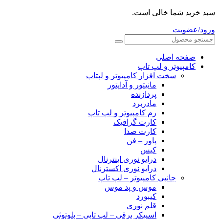
سبد خرید شما خالی است.
ورود/عضویت
صفحه اصلی
کامپیوتر و‌‌‌‌‌ لپ تاپ
سخت افزار کامپیوتر و لپتاپ
مانیتور و آداپتور
پردازنده
مادربرد
رم کامپیوتر و لپ تاپ
کارت گرافیک
کارت صدا
پاور – فن
کیس
درایو نوری اینترنال
درایو نوری اکسترنال
جانبی کامپیوتر – لپ تاپ
موس و پد موس
کیبورد
قلم نوری
اسپیکر برقی – لپ تاپی – بلوتوثی