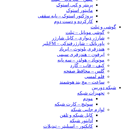
پرینتر و کپی استوک
مانیتور استوک
پروژکتور استوک – پایه سقفی
کارکرده و دست دوم
گوشی و تبلت
گوشی موبایل – تبلت
شارژر دیواری – کابل شارژر
پاوربانک – شارژرفندکی – FMپلیر
هندزفری بلوتوث – ایرپاد
ایرفون – هندزفری سیمی
مونوپاد – هولدر – سه پایه
کیف – قاب – گارد
گلس – محافظ صفحه
قلم لمسی
ساعت – مچ بند هوشمند
شبکه دوربین
تجهیزات شبکه
مودم
سوئیچ – کارت شبکه
لوازم جانبی شبکه
کابل شبکه و تلفن
آداپتور شبکه
کانکتور – اسپلیتر – تبدیلات