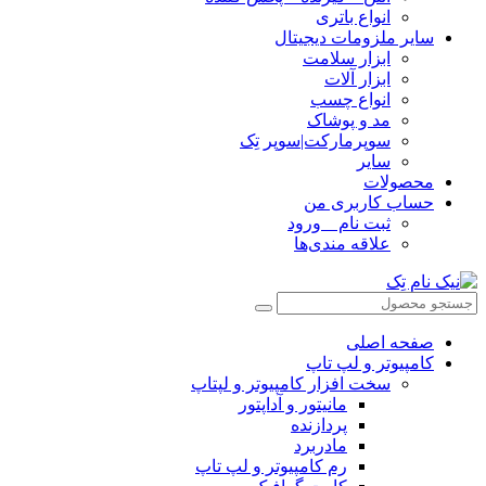
انواع باتری
سایر ملزومات دیجیتال
ابزار سلامت
ابزار آلات
انواع چسب
مد و پوشاک
سوپرمارکت|سوپر تِک
سایر
محصولات
حساب کاربری من
ثبت نام _ ورود
علاقه مندی‌ها
صفحه اصلی
کامپیوتر و‌‌‌‌‌ لپ تاپ
سخت افزار کامپیوتر و لپتاپ
مانیتور و آداپتور
پردازنده
مادربرد
رم کامپیوتر و لپ تاپ