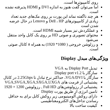
روی کامپیوترها است،
اما می‌توان گفت هنوز به اندازه DVI و HDMI پذیرفته نشده
است.
هر چند ناگفته نماند این پورت بر روی مک‌های جدید تعداد
زیادی از کامپیوتر‌های Dell ، HP و Lenovo در حال عرضه
شدن است
و عملکردش نیز بسیار شبیه HDMI است.
محتوای تصویری و صوتی HD بر روی یک کابل واحد منتقل
می‌شود
و رزلوشن خروجی ( 1080* 1920) به همراه ۸ کانال صوتی
است.
ویژگی‌های مبدل Display
تبدیل Display Port به VGA
سازگار با Display port v1.2
سازگار با VGA/DVI، حداکثر نرخ تبادل تا 2.25Gbps در کانال
پشتیبانی از فرمت های VGA,SVGA,XGA,SXGA,UXGA
پشتیبانی از رزولوشن‌های
Full HD , رزولوشن 1200 × 1920
تامین انرژی از طریق پورت Display
دارای روکش آلومینیومی زیر روکش کابل برای به حداقل
رساندن تداخل‌های الکترومغناطیسی
کیفیت ساخت بالا