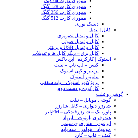
مموری کارت 64 گیگ
مموری کارت 128 گیگ
مموری کارت 256 گیگ
مموری کارت 512 گیگ
دیسک نوری
کابل | تبدیل
کابل و تبدیل تصویری
کابل و تبدیل صوتی
کابل و تبدیل USB و پرینتر
کابل برق – دیگر کابل ها و تبدیلات
استوک | کارکرده | اُپن باکس
کیس – لپ تاپ – تبلت
پرینتر و کپی استوک
مانیتور استوک
پروژکتور استوک – پایه سقفی
کارکرده و دست دوم
گوشی و تبلت
گوشی موبایل – تبلت
شارژر دیواری – کابل شارژر
پاوربانک – شارژرفندکی – FMپلیر
هندزفری بلوتوث – ایرپاد
ایرفون – هندزفری سیمی
مونوپاد – هولدر – سه پایه
کیف – قاب – گارد