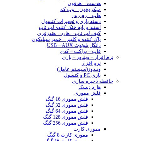
هدست – هدفون
میکروفون – وب کم
هاب – رم ریدر
دسته بازی و تجهیزات کنسول
استند و پایه خنک کننده لپ تاپ
کیف لپ تاپ – هارد – هندزفری
پاک کننده و کلینر – خمیر سیلیکون
دانگل بلوتوث USB – AUX
قاب – براکت – کدی
نرم افزار – ویندوز – بازی
نرم افزار
ویندوز(سیستم عامل)
بازی PC و کنسول
حافظه ذخیره سازی
هارد دیسک
فلش مموری
فلش مموری 16 گیگ
فلش مموری 32 گیگ
فلش مموری 64 گیگ
فلش مموری 128 گیگ
فلش مموری 256 گیگ
مموری کارت
مموری کارت 8 گیگ
مموری کارت 16 گیگ