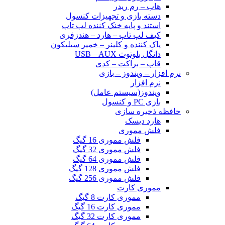
هاب – رم ریدر
دسته بازی و تجهیزات کنسول
استند و پایه خنک کننده لپ تاپ
کیف لپ تاپ – هارد – هندزفری
پاک کننده و کلینر – خمیر سیلیکون
دانگل بلوتوث USB – AUX
قاب – براکت – کدی
نرم افزار – ویندوز – بازی
نرم افزار
ویندوز(سیستم عامل)
بازی PC و کنسول
حافظه ذخیره سازی
هارد دیسک
فلش مموری
فلش مموری 16 گیگ
فلش مموری 32 گیگ
فلش مموری 64 گیگ
فلش مموری 128 گیگ
فلش مموری 256 گیگ
مموری کارت
مموری کارت 8 گیگ
مموری کارت 16 گیگ
مموری کارت 32 گیگ