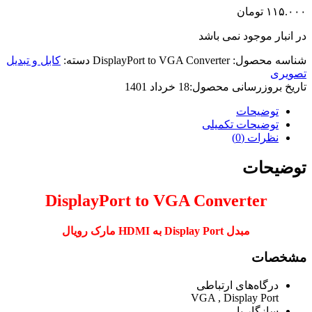
۱۱۵.۰۰۰
تومان
در انبار موجود نمی باشد
شناسه محصول:
DisplayPort to VGA Converter
دسته:
کابل و تبدیل
تصویری
تاریخ بروزرسانی محصول:
18 خرداد 1401
توضیحات
توضیحات تکمیلی
نظرات (0)
توضیحات
DisplayPort to VGA Converter
مبدل Display Port به HDMI مارک رویال
مشخصات
درگاه‌های ارتباطی
VGA , Display Port
سازگار با