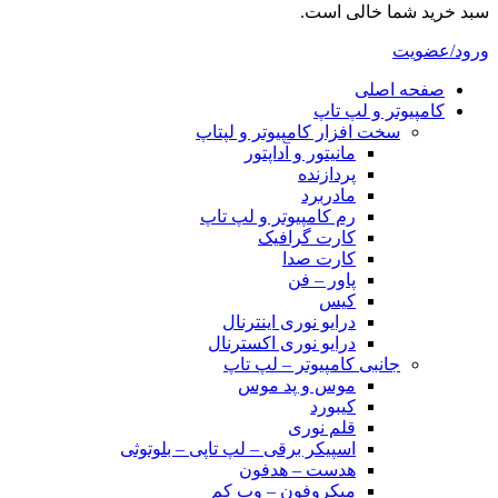
سبد خرید شما خالی است.
ورود/عضویت
صفحه اصلی
کامپیوتر و‌‌‌‌‌ لپ تاپ
سخت افزار کامپیوتر و لپتاپ
مانیتور و آداپتور
پردازنده
مادربرد
رم کامپیوتر و لپ تاپ
کارت گرافیک
کارت صدا
پاور – فن
کیس
درایو نوری اینترنال
درایو نوری اکسترنال
جانبی کامپیوتر – لپ تاپ
موس و پد موس
کیبورد
قلم نوری
اسپیکر برقی – لپ تاپی – بلوتوثی
هدست – هدفون
میکروفون – وب کم