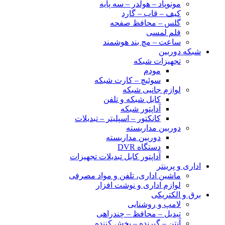
مونوپاد – هولدر – سه پایه
کیف – قاب – گارد
گلس – محافظ صفحه
قلم لمسی
ساعت – مچ بند هوشمند
شبکه دوربین
تجهیزات شبکه
مودم
سوئیچ – کارت شبکه
لوازم جانبی شبکه
کابل شبکه و تلفن
آداپتور شبکه
کانکتور – اسپلیتر – تبدیلات
دوربین مداربسته
دوربین مداربسته
دستگاه DVR
آداپتور کابل تبدیلات تجهیزات
اداری و پرینتر
ماشین اداری، تلفن و مواد مصرفی
لوازم اداری و نوشت افزار
برق و الکتریکی
لامپ و روشنایی
تبدیل – محافظ – چندراهی
آنتن – گیرنده – پخش کننده