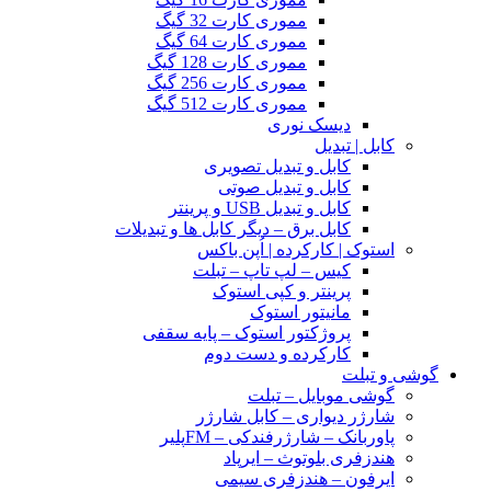
مموری کارت 32 گیگ
مموری کارت 64 گیگ
مموری کارت 128 گیگ
مموری کارت 256 گیگ
مموری کارت 512 گیگ
دیسک نوری
کابل | تبدیل
کابل و تبدیل تصویری
کابل و تبدیل صوتی
کابل و تبدیل USB و پرینتر
کابل برق – دیگر کابل ها و تبدیلات
استوک | کارکرده | اُپن باکس
کیس – لپ تاپ – تبلت
پرینتر و کپی استوک
مانیتور استوک
پروژکتور استوک – پایه سقفی
کارکرده و دست دوم
گوشی و تبلت
گوشی موبایل – تبلت
شارژر دیواری – کابل شارژر
پاوربانک – شارژرفندکی – FMپلیر
هندزفری بلوتوث – ایرپاد
ایرفون – هندزفری سیمی