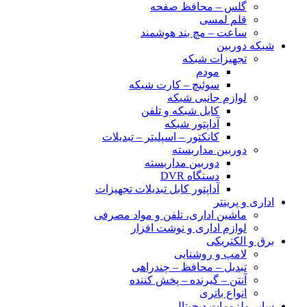
گلس – محافظ صفحه
قلم لمسی
ساعت – مچ بند هوشمند
شبکه دوربین
تجهیزات شبکه
مودم
سوئیچ – کارت شبکه
لوازم جانبی شبکه
کابل شبکه و تلفن
آداپتور شبکه
کانکتور – اسپلیتر – تبدیلات
دوربین مداربسته
دوربین مداربسته
دستگاه DVR
آداپتور کابل تبدیلات تجهیزات
اداری و پرینتر
ماشین اداری، تلفن و مواد مصرفی
لوازم اداری و نوشت افزار
برق و الکتریکی
لامپ و روشنایی
تبدیل – محافظ – چندراهی
آنتن – گیرنده – پخش کننده
انواع باتری
سایر ملزومات دیجیتال