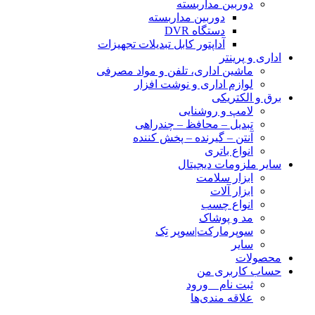
دوربین مداربسته
دوربین مداربسته
دستگاه DVR
آداپتور کابل تبدیلات تجهیزات
اداری و پرینتر
ماشین اداری، تلفن و مواد مصرفی
لوازم اداری و نوشت افزار
برق و الکتریکی
لامپ و روشنایی
تبدیل – محافظ – چندراهی
آنتن – گیرنده – پخش کننده
انواع باتری
سایر ملزومات دیجیتال
ابزار سلامت
ابزار آلات
انواع چسب
مد و پوشاک
سوپرمارکت|سوپر تِک
سایر
محصولات
حساب کاربری من
ثبت نام _ ورود
علاقه مندی‌ها