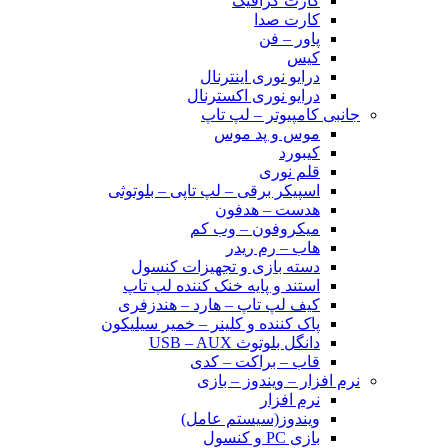
کارت گرافیک
کارت صدا
پاور – فن
کیس
درایو نوری اینترنال
درایو نوری اکسترنال
جانبی کامپیوتر – لپ تاپ
موس و پد موس
کیبورد
قلم نوری
اسپیکر برقی – لپ تاپی – بلوتوثی
هدست – هدفون
میکروفون – وب کم
هاب – رم ریدر
دسته بازی و تجهیزات کنسول
استند و پایه خنک کننده لپ تاپ
کیف لپ تاپ – هارد – هندزفری
پاک کننده و کلینر – خمیر سیلیکون
دانگل بلوتوث USB – AUX
قاب – براکت – کدی
نرم افزار – ویندوز – بازی
نرم افزار
ویندوز(سیستم عامل)
بازی PC و کنسول