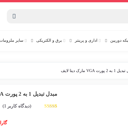
که دوربین
اداری و پرینتر
برق و الکتریکی
سایر ملزومات 
پورت VGA مارک دیتا لایف
مبدل تبدیل 1 به 2 پورت VGA مارک دیتا لایف
(دیدگاه کاربر
1
)
1
امتیاز
5.00
از
5 امتیاز
مشتری
گارا