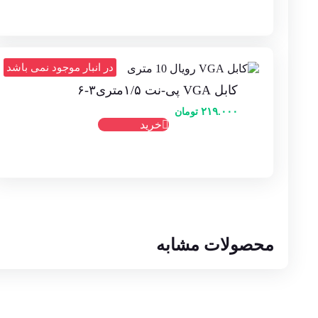
در انبار موجود نمی باشد
کابل VGA پی-نت ۱/۵متری۳-۶
۲۱۹.۰۰۰
تومان
خرید
محصولات مشابه