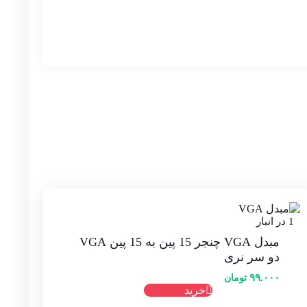
نمره
5
از 5
1 در انبار
مبدل VGA چنجر 15 پین به 15 پین VGA
دو سر نری
۹۹.۰۰۰
تومان
خرید