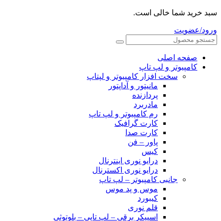
سبد خرید شما خالی است.
ورود/عضویت
صفحه اصلی
کامپیوتر و‌‌‌‌‌ لپ تاپ
سخت افزار کامپیوتر و لپتاپ
مانیتور و آداپتور
پردازنده
مادربرد
رم کامپیوتر و لپ تاپ
کارت گرافیک
کارت صدا
پاور – فن
کیس
درایو نوری اینترنال
درایو نوری اکسترنال
جانبی کامپیوتر – لپ تاپ
موس و پد موس
کیبورد
قلم نوری
اسپیکر برقی – لپ تاپی – بلوتوثی