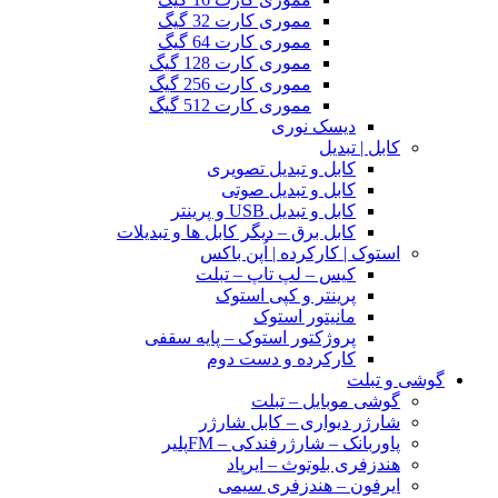
مموری کارت 32 گیگ
مموری کارت 64 گیگ
مموری کارت 128 گیگ
مموری کارت 256 گیگ
مموری کارت 512 گیگ
دیسک نوری
کابل | تبدیل
کابل و تبدیل تصویری
کابل و تبدیل صوتی
کابل و تبدیل USB و پرینتر
کابل برق – دیگر کابل ها و تبدیلات
استوک | کارکرده | اُپن باکس
کیس – لپ تاپ – تبلت
پرینتر و کپی استوک
مانیتور استوک
پروژکتور استوک – پایه سقفی
کارکرده و دست دوم
گوشی و تبلت
گوشی موبایل – تبلت
شارژر دیواری – کابل شارژر
پاوربانک – شارژرفندکی – FMپلیر
هندزفری بلوتوث – ایرپاد
ایرفون – هندزفری سیمی