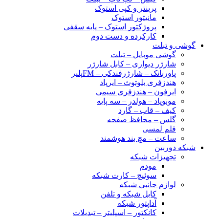
پرینتر و کپی استوک
مانیتور استوک
پروژکتور استوک – پایه سقفی
کارکرده و دست دوم
گوشی و تبلت
گوشی موبایل – تبلت
شارژر دیواری – کابل شارژر
پاوربانک – شارژرفندکی – FMپلیر
هندزفری بلوتوث – ایرپاد
ایرفون – هندزفری سیمی
مونوپاد – هولدر – سه پایه
کیف – قاب – گارد
گلس – محافظ صفحه
قلم لمسی
ساعت – مچ بند هوشمند
شبکه دوربین
تجهیزات شبکه
مودم
سوئیچ – کارت شبکه
لوازم جانبی شبکه
کابل شبکه و تلفن
آداپتور شبکه
کانکتور – اسپلیتر – تبدیلات