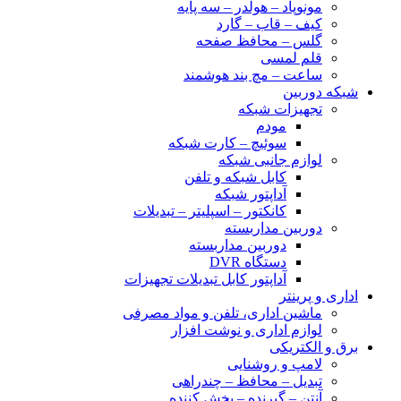
مونوپاد – هولدر – سه پایه
کیف – قاب – گارد
گلس – محافظ صفحه
قلم لمسی
ساعت – مچ بند هوشمند
شبکه دوربین
تجهیزات شبکه
مودم
سوئیچ – کارت شبکه
لوازم جانبی شبکه
کابل شبکه و تلفن
آداپتور شبکه
کانکتور – اسپلیتر – تبدیلات
دوربین مداربسته
دوربین مداربسته
دستگاه DVR
آداپتور کابل تبدیلات تجهیزات
اداری و پرینتر
ماشین اداری، تلفن و مواد مصرفی
لوازم اداری و نوشت افزار
برق و الکتریکی
لامپ و روشنایی
تبدیل – محافظ – چندراهی
آنتن – گیرنده – پخش کننده