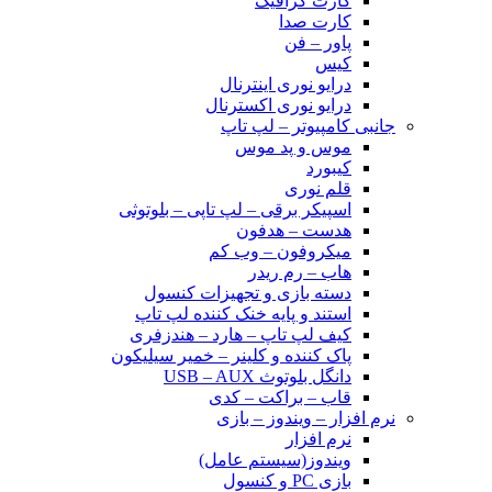
کارت گرافیک
کارت صدا
پاور – فن
کیس
درایو نوری اینترنال
درایو نوری اکسترنال
جانبی کامپیوتر – لپ تاپ
موس و پد موس
کیبورد
قلم نوری
اسپیکر برقی – لپ تاپی – بلوتوثی
هدست – هدفون
میکروفون – وب کم
هاب – رم ریدر
دسته بازی و تجهیزات کنسول
استند و پایه خنک کننده لپ تاپ
کیف لپ تاپ – هارد – هندزفری
پاک کننده و کلینر – خمیر سیلیکون
دانگل بلوتوث USB – AUX
قاب – براکت – کدی
نرم افزار – ویندوز – بازی
نرم افزار
ویندوز(سیستم عامل)
بازی PC و کنسول