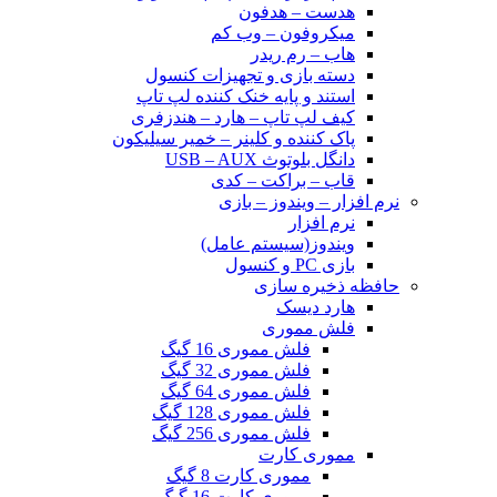
هدست – هدفون
میکروفون – وب کم
هاب – رم ریدر
دسته بازی و تجهیزات کنسول
استند و پایه خنک کننده لپ تاپ
کیف لپ تاپ – هارد – هندزفری
پاک کننده و کلینر – خمیر سیلیکون
دانگل بلوتوث USB – AUX
قاب – براکت – کدی
نرم افزار – ویندوز – بازی
نرم افزار
ویندوز(سیستم عامل)
بازی PC و کنسول
حافظه ذخیره سازی
هارد دیسک
فلش مموری
فلش مموری 16 گیگ
فلش مموری 32 گیگ
فلش مموری 64 گیگ
فلش مموری 128 گیگ
فلش مموری 256 گیگ
مموری کارت
مموری کارت 8 گیگ
مموری کارت 16 گیگ