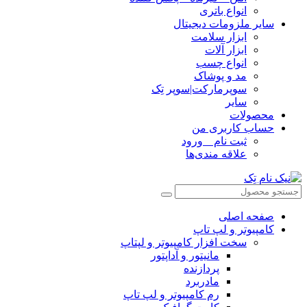
انواع باتری
سایر ملزومات دیجیتال
ابزار سلامت
ابزار آلات
انواع چسب
مد و پوشاک
سوپرمارکت|سوپر تِک
سایر
محصولات
حساب کاربری من
ثبت نام _ ورود
علاقه مندی‌ها
صفحه اصلی
کامپیوتر و‌‌‌‌‌ لپ تاپ
سخت افزار کامپیوتر و لپتاپ
مانیتور و آداپتور
پردازنده
مادربرد
رم کامپیوتر و لپ تاپ